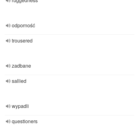
ruggedness
odporność
trousered
zadbane
sallied
wypadli
questioners