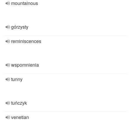
mountainous
górzysty
reminiscences
wspomnienia
tunny
tuńczyk
venetian