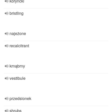
koryncki
bristling
najeżone
recalcitrant
krnąbrny
vestibule
przedsionek
shrubs