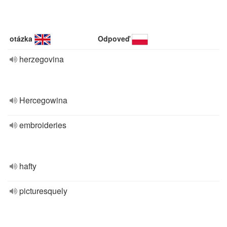
otázka
Odpoveď
herzegovina
Hercegowina
embroideries
hafty
picturesquely