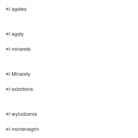
agates
agaty
minarets
Minarety
extortions
wyłudzenia
montenegrin