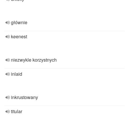
głównie
keenest
niezwykle korzystnych
inlaid
inkrustowany
titular