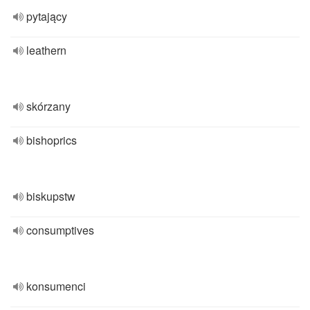
pytający
leathern
skórzany
bishoprics
biskupstw
consumptives
konsumenci