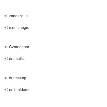
zadaszona
montenegro
Czarnogóra
dramatist
dramaturg
embroidered