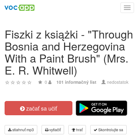
Toggl
navig
Fiszki z książki - "Through
Bosnia and Herzegovina
With a Paint Brush" (Mrs.
E. R. Whitwell)
0
101 informačný list
nedostatok
začať sa učiť
stiahnuť mp3
vytlačiť
hrať
Skontrolujte sa