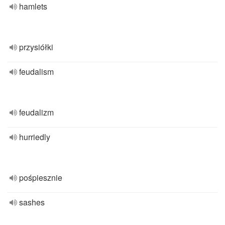
hamlets
przysiółki
feudalism
feudalizm
hurriedly
pośpiesznie
sashes