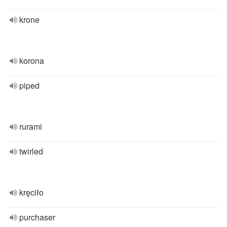
krone
korona
piped
rurami
twirled
kręciło
purchaser