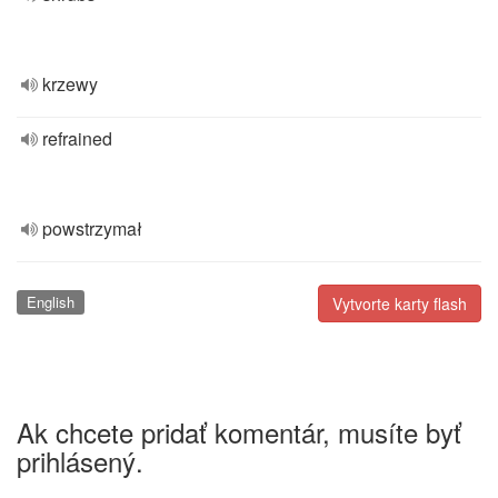
krzewy
refrained
powstrzymał
English
Vytvorte karty flash
Ak chcete pridať komentár, musíte byť
prihlásený.