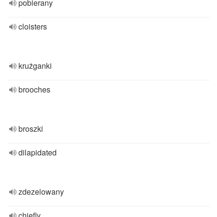
pobierany
cloisters
krużganki
brooches
broszki
dilapidated
zdezelowany
chiefly