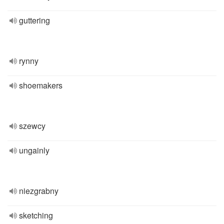
guttering
rynny
shoemakers
szewcy
ungainly
niezgrabny
sketching