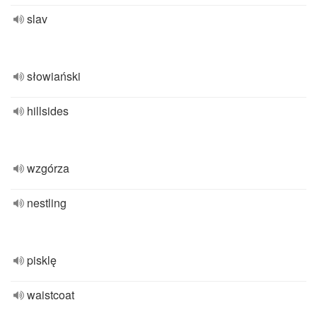
slav
słowiański
hillsides
wzgórza
nestling
pisklę
waistcoat