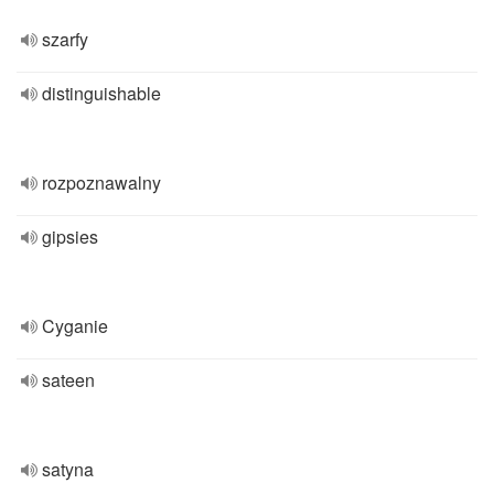
szarfy
distinguishable
rozpoznawalny
gipsies
Cyganie
sateen
satyna