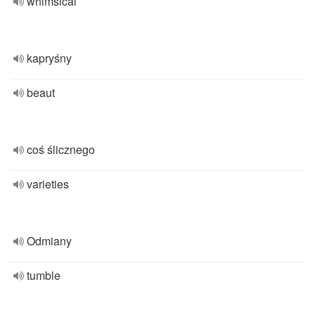
whimsical
kapryśny
beaut
coś ślicznego
varieties
Odmiany
tumble