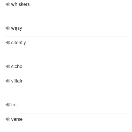
whiskers
wąsy
silently
cicho
villain
łotr
verse