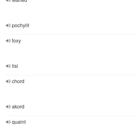
pochylił
foxy
lisi
chord
akord
quaint