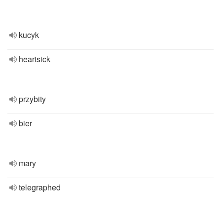
kucyk
heartsick
przybity
bier
mary
telegraphed