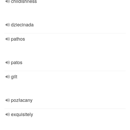
childishness
dziecinada
pathos
patos
gilt
pozłacany
exquisitely