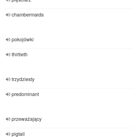
chambermaids
pokojówki
thirtieth
trzydziesty
predominant
przeważający
pigtail