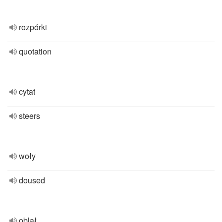
rozpórki
quotation
cytat
steers
woły
doused
oblał