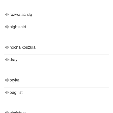
rozwalać się
nightshirt
nocna koszula
dray
bryka
pugilist
pięściarz