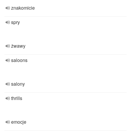
znakomicie
spry
żwawy
saloons
salony
thrills
emocje