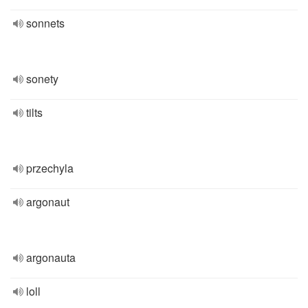
sonnets
sonety
tilts
przechyla
argonaut
argonauta
loll