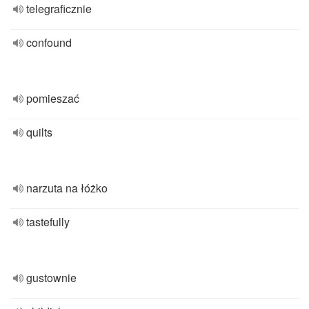
telegraficznie
confound
pomieszać
quilts
narzuta na łóżko
tastefully
gustownie