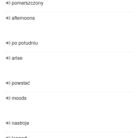
pomarszczony
afternoons
po południu
arise
powstać
moods
nastroje
leaned