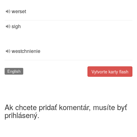
werset
sigh
westchnienie
English
Vytvorte karty flash
Ak chcete pridať komentár, musíte byť
prihlásený.