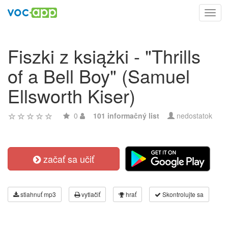
Toggl
navig
Fiszki z książki - "Thrills
of a Bell Boy" (Samuel
Ellsworth Kiser)
0
101 informačný list
nedostatok
začať sa učiť
stiahnuť mp3
vytlačiť
hrať
Skontrolujte sa