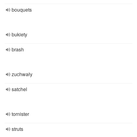
bouquets
bukiety
brash
zuchwały
satchel
tornister
struts