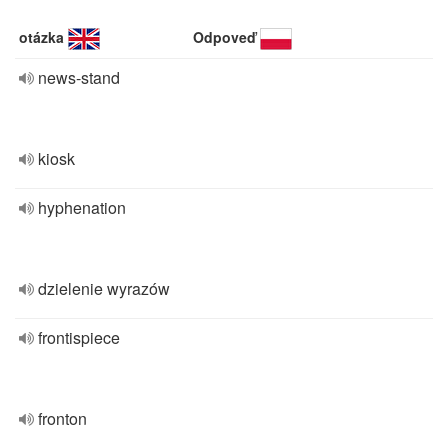
otázka
Odpoveď
news-stand
kiosk
hyphenation
dzielenie wyrazów
frontispiece
fronton