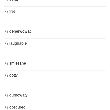
fret
denerwować
laughable
śmieszne
dotty
durnowaty
obscured