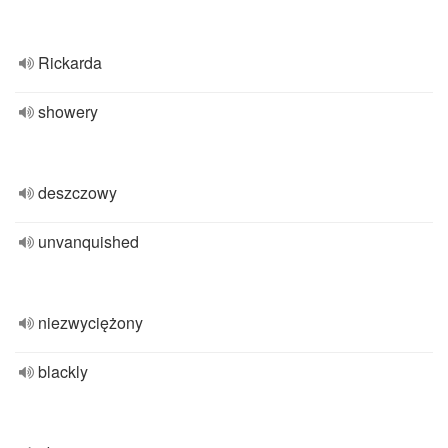
Rickarda
showery
deszczowy
unvanquished
niezwyciężony
blackly