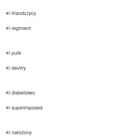
Irlandczycy
regiment
pułk
devilry
diabelstwo
superimposed
nałożony