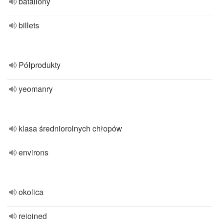
bataliony
billets
Półprodukty
yeomanry
klasa średniorolnych chłopów
environs
okolica
rejoined