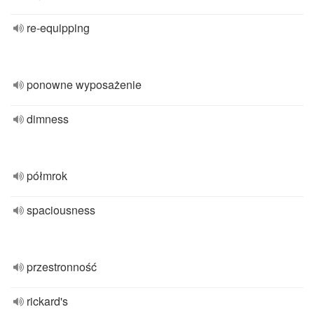
re-equipping
ponowne wyposażenie
dimness
półmrok
spaciousness
przestronność
rickard's