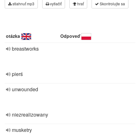
stiahnuť mp3
vytlačiť
hrať
Skontrolujte sa
otázka
Odpoveď
breastworks
pierś
unwounded
niezrealizowany
musketry