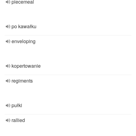
piecemeal
po kawałku
enveloping
kopertowanie
regiments
pułki
rallied