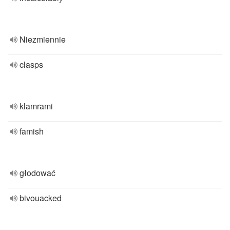
Niezmiennie
clasps
klamrami
famish
głodować
bivouacked