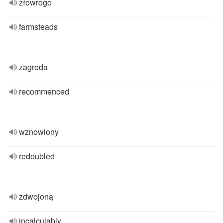
złowrogo
farmsteads
zagroda
recommenced
wznowiony
redoubled
zdwojoną
incalculably