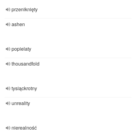
przeniknięty
ashen
popielaty
thousandfold
tysiąckrotny
unreality
nierealność