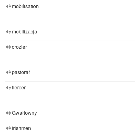
mobilisation
mobilizacja
crozier
pastorał
fiercer
Gwałtowny
irishmen