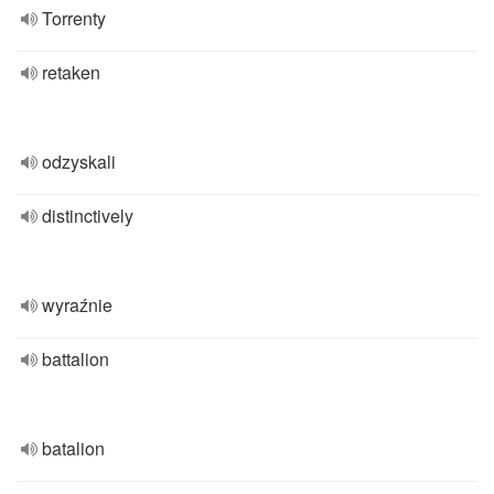
Torrenty
retaken
odzyskali
distinctively
wyraźnie
battalion
batalion