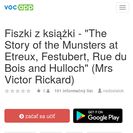
Toggl
navig
Fiszki z książki - "The
Story of the Munsters at
Etreux, Festubert, Rue du
Bois and Hulloch" (Mrs
Victor Rickard)
0
101 informačný list
nedostatok
začať sa učiť