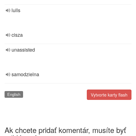
lulls
cisza
unassisted
samodzielna
English
Vytvorte karty flash
Ak chcete pridať komentár, musíte byť