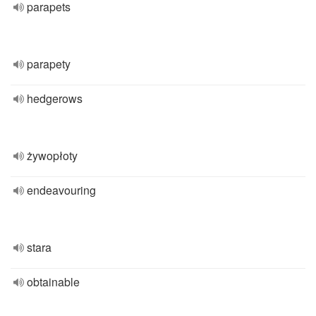
parapets
parapety
hedgerows
żywopłoty
endeavouring
stara
obtainable