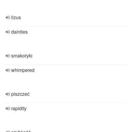
lizus
dainties
smakołyki
whimpered
piszczeć
rapidity