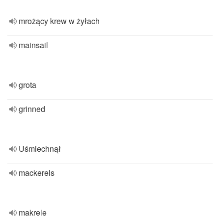
mrożący krew w żyłach
mainsail
grota
grinned
Uśmiechnął
mackerels
makrele