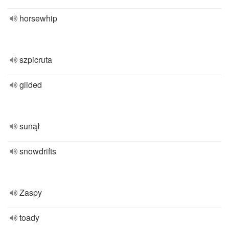
horsewhip
szpicruta
glided
sunął
snowdrifts
Zaspy
toady