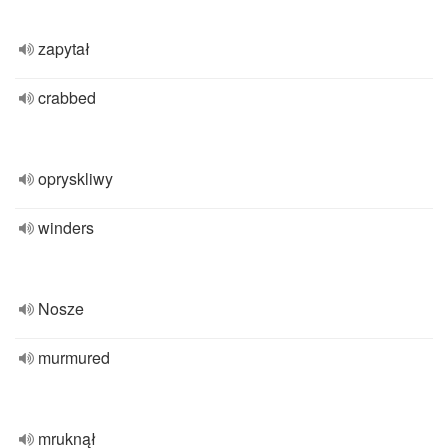
zapytał
crabbed
opryskliwy
winders
Nosze
murmured
mruknął