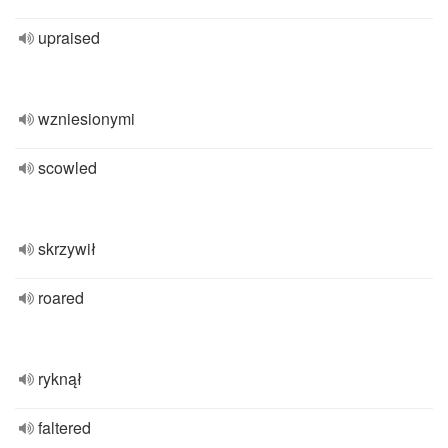
upraised
wzniesionymi
scowled
skrzywił
roared
ryknął
faltered