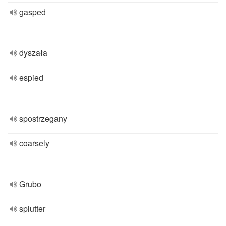
gasped
dyszała
espied
spostrzegany
coarsely
Grubo
splutter