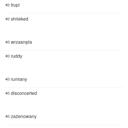
trupi
shrieked
wrzasnęła
ruddy
rumiany
disconcerted
zażenowany