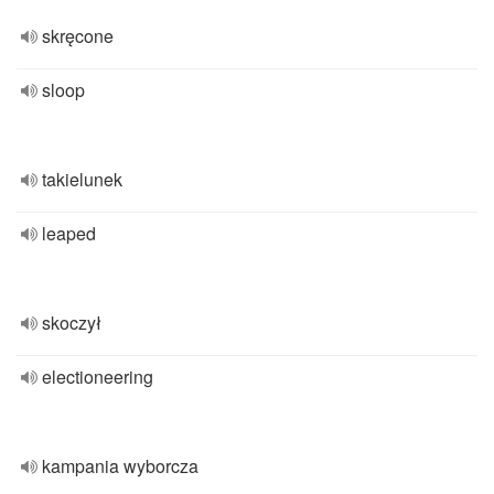
skręcone
sloop
takielunek
leaped
skoczył
electioneering
kampania wyborcza