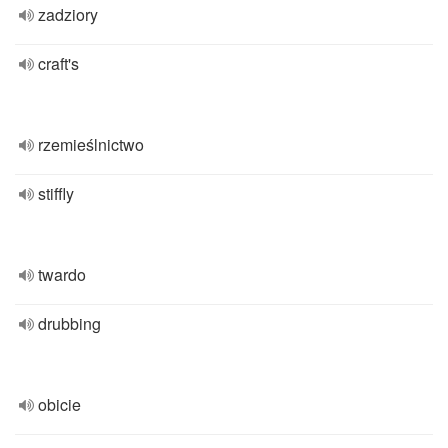
zadziory
craft's
rzemieślnictwo
stiffly
twardo
drubbing
obicie