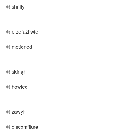
shrilly
przeraźliwie
motioned
skinął
howled
zawył
discomfiture