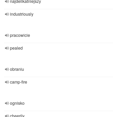
najdelikatniejszy
industriously
pracowicie
pealed
obraniu
camp-fire
ognisko
cheerily