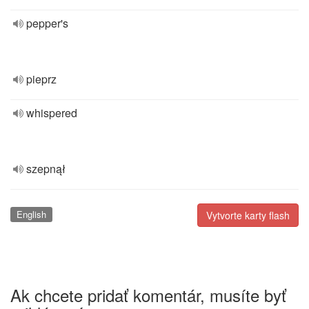
pepper's
pieprz
whispered
szepnął
English
Vytvorte karty flash
Ak chcete pridať komentár, musíte byť