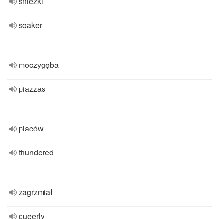
śnieżki
soaker
moczygęba
piazzas
placów
thundered
zagrzmiał
queerly