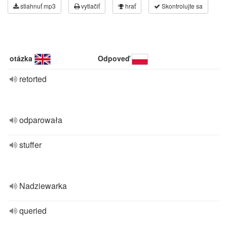
stiahnuť mp3
vytlačiť
hrať
Skontrolujte sa
otázka
Odpoveď
retorted
odparowała
stuffer
Nadziewarka
queried