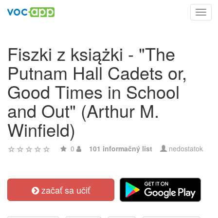
Toggl
navig
Fiszki z książki - "The
Putnam Hall Cadets or,
Good Times in School
and Out" (Arthur M.
Winfield)
0
101 informačný list
nedostatok
začať sa učiť