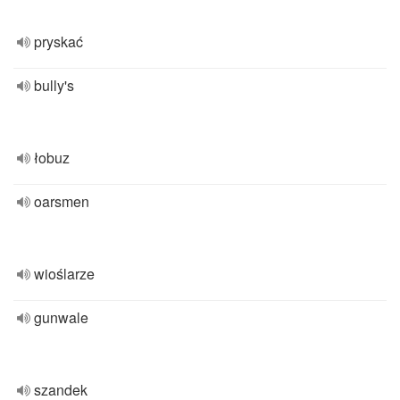
pryskać
bully's
łobuz
oarsmen
wioślarze
gunwale
szandek