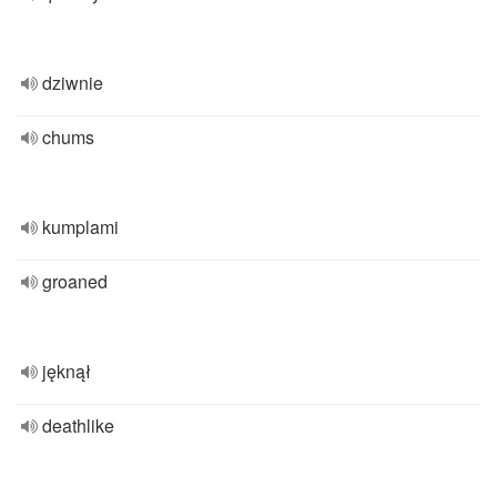
dziwnie
chums
kumplami
groaned
jęknął
deathlike