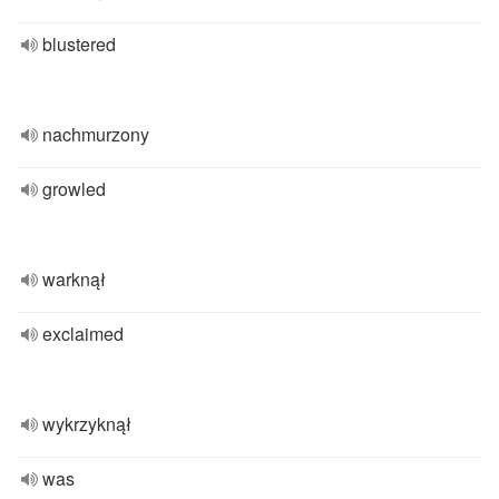
blustered
nachmurzony
growled
warknął
exclaimed
wykrzyknął
was