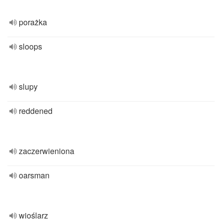
porażka
sloops
slupy
reddened
zaczerwieniona
oarsman
wioślarz