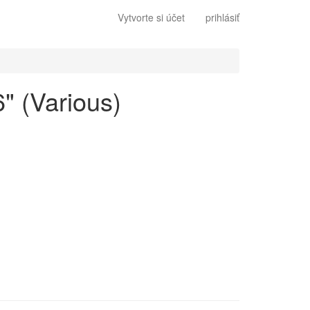
Vytvorte si účet
prihlásiť
6" (Various)