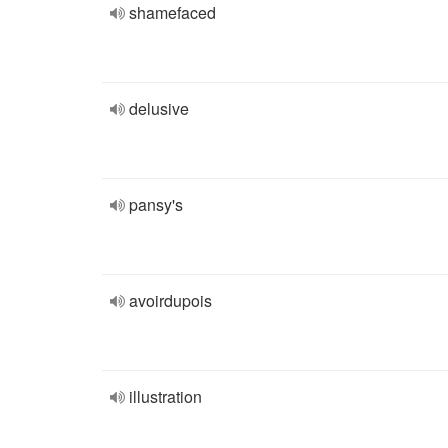
shamefaced
delusive
pansy's
avoirdupois
illustration