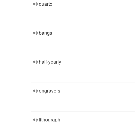
quarto
bangs
half-yearly
engravers
lithograph