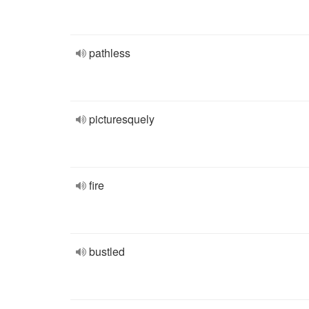
pathless
picturesquely
fire
bustled