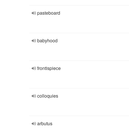
pasteboard
babyhood
frontispiece
colloquies
arbutus