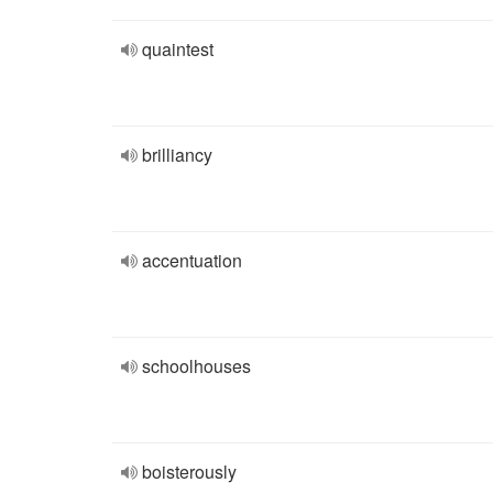
quaintest
brilliancy
accentuation
schoolhouses
boisterously