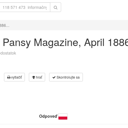
886...
he Pansy Magazine, April 188
dostatok
vytlačiť
hrať
Skontrolujte sa
Odpoveď