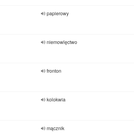
papierowy
niemowlęctwo
fronton
kolokwia
mącznik