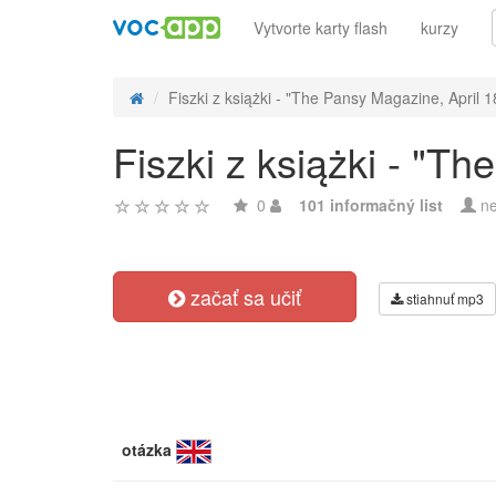
Vytvorte karty flash
kurzy
Fiszki z książki - "The Pansy Magazine, April 1
Fiszki z książki - "T
0
101 informačný list
ne
začať sa učiť
stiahnuť mp3
otázka