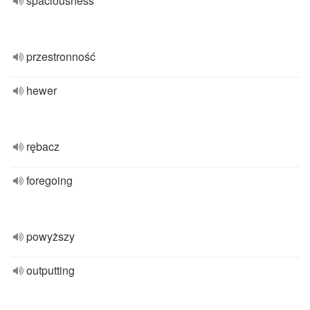
spaciousness
przestronność
hewer
rębacz
foregoing
powyższy
outputting