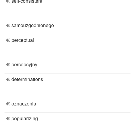
self-consistent
samouzgodnionego
perceptual
percepcyjny
determinations
oznaczenia
popularizing