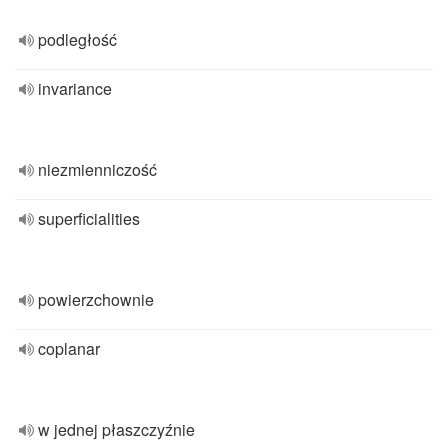
podległość
invariance
niezmienniczość
superficialities
powierzchownie
coplanar
w jednej płaszczyźnie