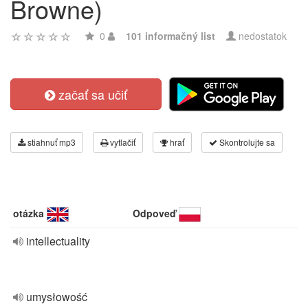
Browne)
0
101 informačný list
nedostatok
začať sa učiť
stiahnuť mp3
vytlačiť
hrať
Skontrolujte sa
otázka
Odpoveď
intellectuality
umysłowość