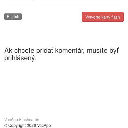
English
Vytvorte karty flash
Ak chcete pridať komentár, musíte byť
prihlásený.
VocApp Flashcards
© Copyright 2026 VocApp