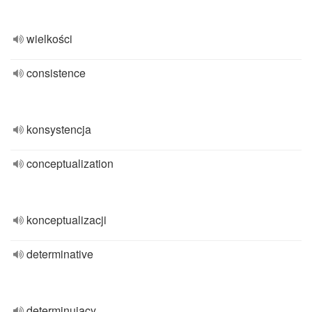
wielkości
consistence
konsystencja
conceptualization
konceptualizacji
determinative
determinujący