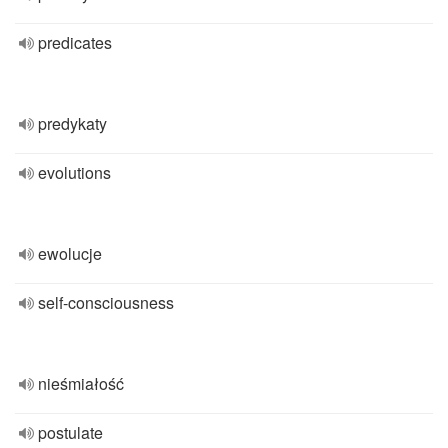
predicates
predykaty
evolutions
ewolucje
self-consciousness
nieśmiałość
postulate