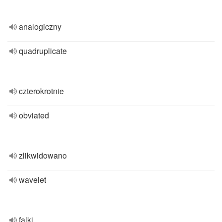
analogiczny
quadruplicate
czterokrotnie
obviated
zlikwidowano
wavelet
falki