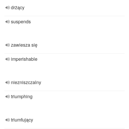
drżący
suspends
zawiesza się
imperishable
niezniszczalny
triumphing
triumfujący