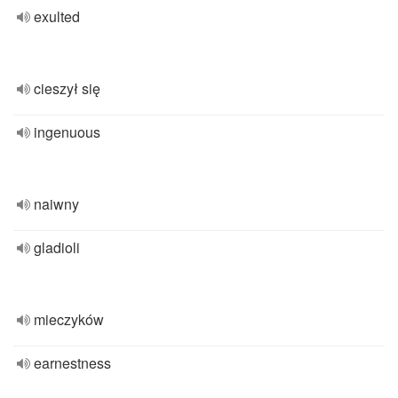
exulted
cieszył się
ingenuous
naiwny
gladioli
mieczyków
earnestness