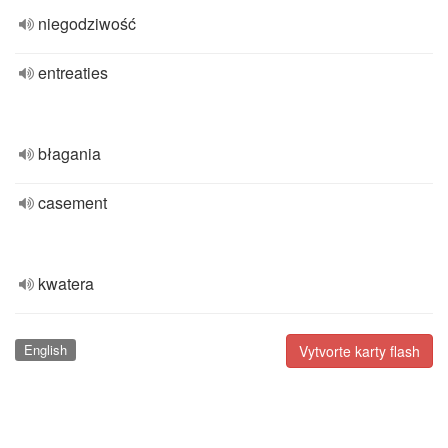
niegodziwość
entreaties
błagania
casement
kwatera
English
Vytvorte karty flash