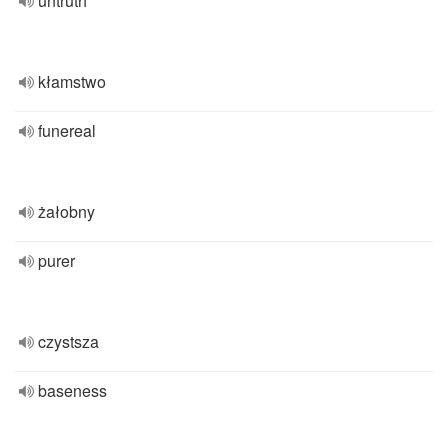
untruth
kłamstwo
funereal
żałobny
purer
czystsza
baseness