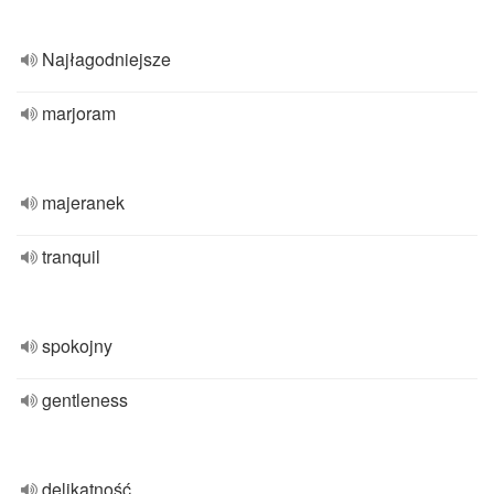
Najłagodniejsze
marjoram
majeranek
tranquil
spokojny
gentleness
delikatność