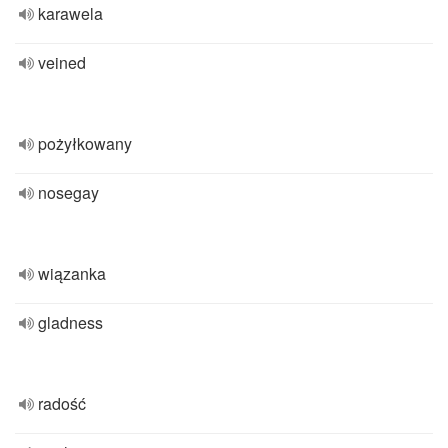
karawela
veined
pożyłkowany
nosegay
wiązanka
gladness
radość