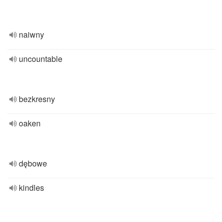
naiwny
uncountable
bezkresny
oaken
dębowe
kindles