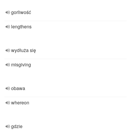
gorliwość
lengthens
wydłuża się
misgiving
obawa
whereon
gdzie