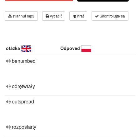
stiahnuť mp3
vytlačiť
hrať
Skontrolujte sa
otázka
Odpoveď
benumbed
odrętwiały
outspread
rozpostarty