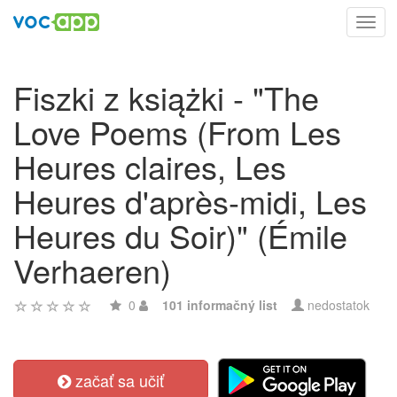
Toggl
navig
Fiszki z książki - "The
Love Poems (From Les
Heures claires, Les
Heures d'après-midi, Les
Heures du Soir)" (Émile
Verhaeren)
0
101 informačný list
nedostatok
začať sa učiť