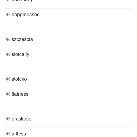
happinesses
szczęścia
stoically
stoicko
flatness
płaskość
artless