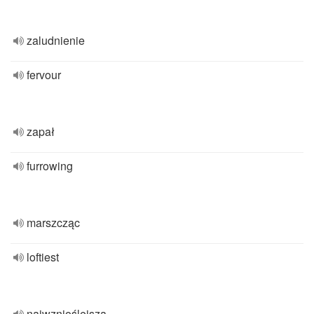
zaludnienie
fervour
zapał
furrowing
marszcząc
loftiest
najwznioślejsza