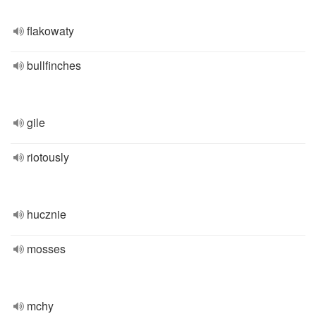
flakowaty
bullfinches
gile
riotously
hucznie
mosses
mchy