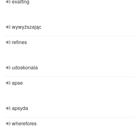
exalting
wywyższając
refines
udoskonala
apse
apsyda
wherefores