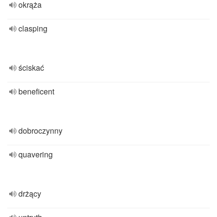
okrąża
clasping
ściskać
beneficent
dobroczynny
quavering
drżący