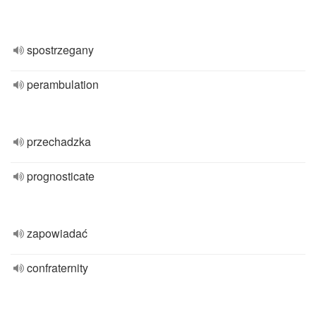
spostrzegany
perambulation
przechadzka
prognosticate
zapowiadać
confraternity