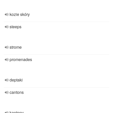
kozie skóry
steeps
strome
promenades
deptaki
cantons
kantony