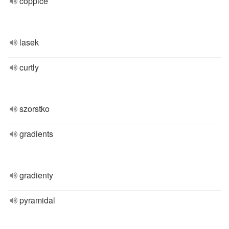
coppice
lasek
curtly
szorstko
gradients
gradienty
pyramidal