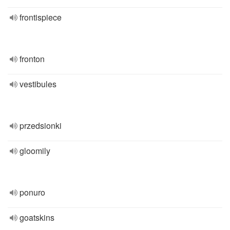
frontispiece
fronton
vestibules
przedsionki
gloomily
ponuro
goatskins