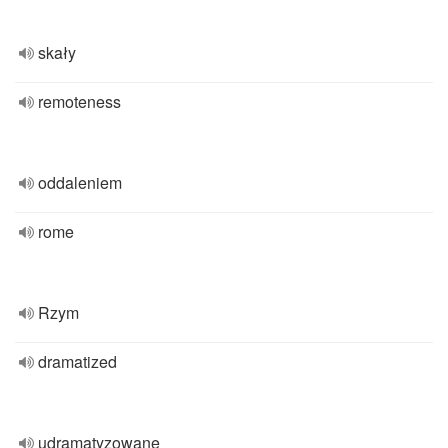
skały
remoteness
oddaleniem
rome
Rzym
dramatized
udramatyzowane