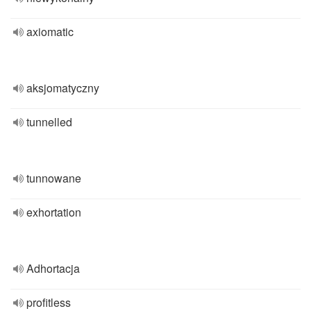
axiomatic
aksjomatyczny
tunnelled
tunnowane
exhortation
Adhortacja
profitless