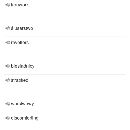
ironwork
ślusarstwo
revellers
biesiadnicy
stratified
warstwowy
discomforting