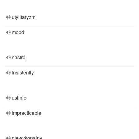
utylitaryzm
mood
nastrój
insistently
usilnie
impracticable
niewykonalny