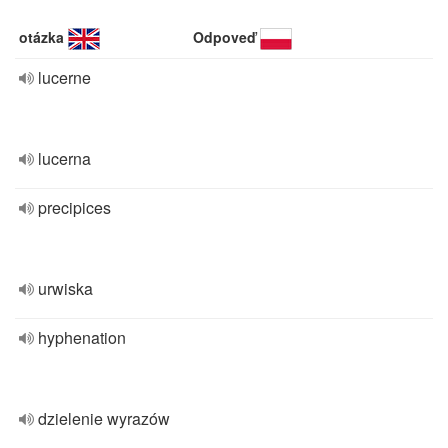
otázka
Odpoveď
lucerne
lucerna
precipices
urwiska
hyphenation
dzielenie wyrazów