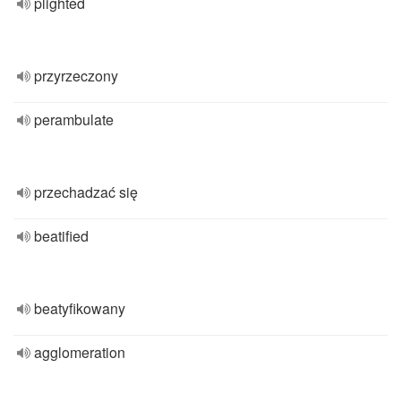
plighted
przyrzeczony
perambulate
przechadzać się
beatified
beatyfikowany
agglomeration