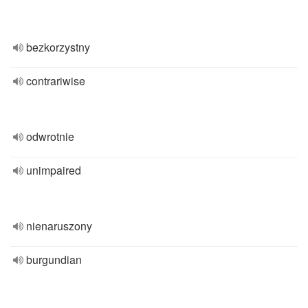
bezkorzystny
contrariwise
odwrotnie
unimpaired
nienaruszony
burgundian