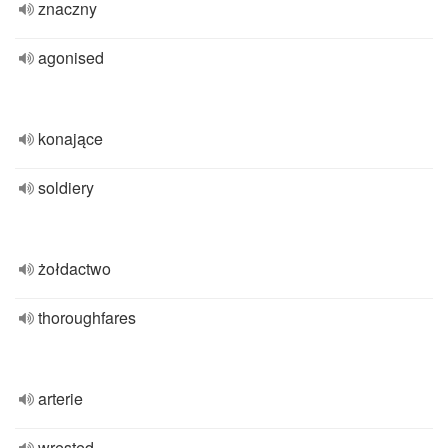
znaczny
agonised
konające
soldiery
żołdactwo
thoroughfares
arterie
wrested