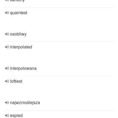
quaintest
osobliwy
interpolated
interpolowana
loftiest
najwznioślejsza
espied