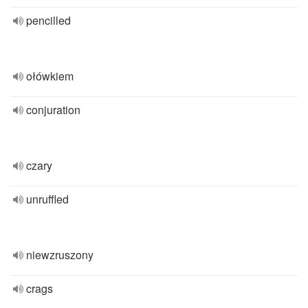
pencilled
ołówkiem
conjuration
czary
unruffled
niewzruszony
crags