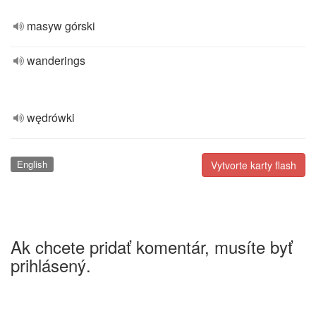
masyw górski
wanderings
wędrówki
English
Vytvorte karty flash
Ak chcete pridať komentár, musíte byť
prihlásený.