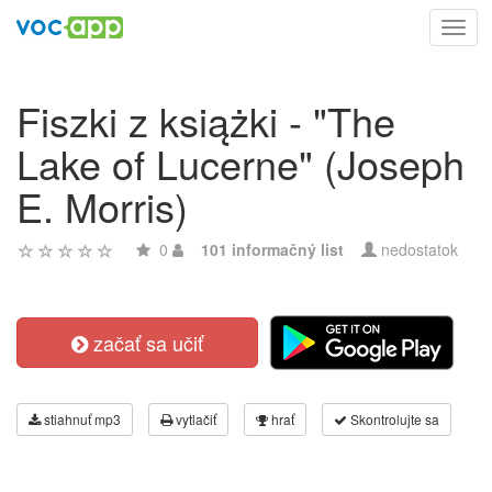
Toggl
navig
Fiszki z książki - "The
Lake of Lucerne" (Joseph
E. Morris)
0
101 informačný list
nedostatok
začať sa učiť
stiahnuť mp3
vytlačiť
hrať
Skontrolujte sa