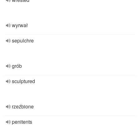
wyrwał
sepulchre
grób
sculptured
rzeźbione
penitents