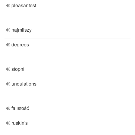
pleasantest
najmilszy
degrees
stopni
undulations
falistość
ruskin's