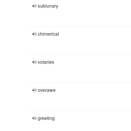
sublunary
chimerical
votaries
overawe
greeting