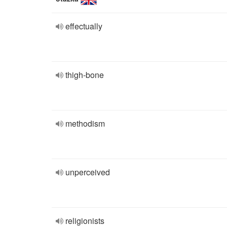
effectually
thigh-bone
methodism
unperceived
religionists