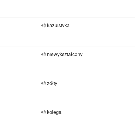
kazuistyka
niewykształcony
żółty
kolega