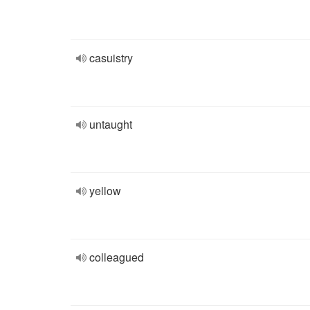
casuistry
untaught
yellow
colleagued