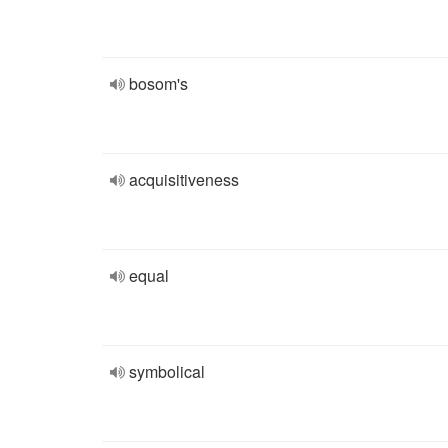
bosom's
acquisitiveness
equal
symbolical