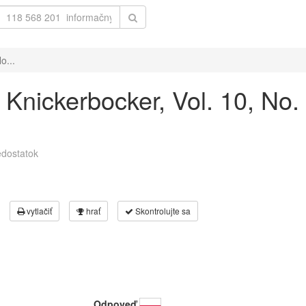
o...
e Knickerbocker, Vol. 10, No
dostatok
vytlačiť
hrať
Skontrolujte sa
Odpoveď