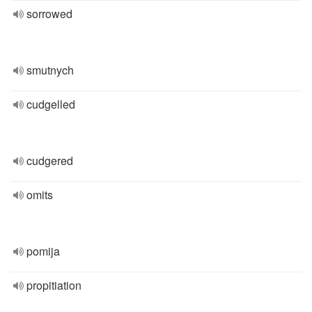
sorrowed
smutnych
cudgelled
cudgered
omits
pomija
propitiation