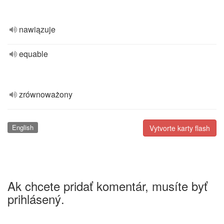
nawiązuje
equable
zrównoważony
English
Vytvorte karty flash
Ak chcete pridať komentár, musíte byť
prihlásený.