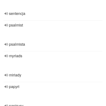
sentencja
psalmist
psalmista
myriads
miriady
papyri
papirusy