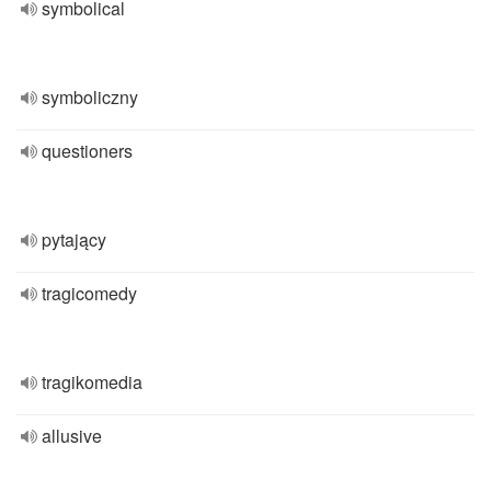
symbolical
symboliczny
questioners
pytający
tragicomedy
tragikomedia
allusive