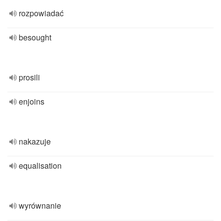
rozpowiadać
besought
prosili
enjoins
nakazuje
equalisation
wyrównanie