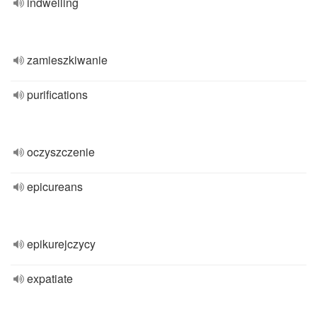
indwelling
zamieszkiwanie
purifications
oczyszczenie
epicureans
epikurejczycy
expatiate