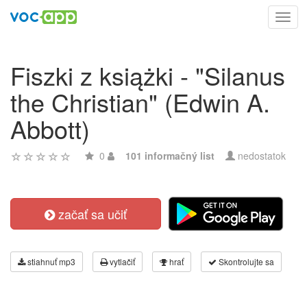
Toggl
navig
Fiszki z książki - "Silanus
the Christian" (Edwin A.
Abbott)
0
101 informačný list
nedostatok
začať sa učiť
stiahnuť mp3
vytlačiť
hrať
Skontrolujte sa