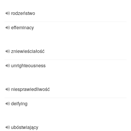
rodzeństwo
effeminacy
zniewieściałość
unrighteousness
niesprawiedliwość
deifying
ubóstwiający