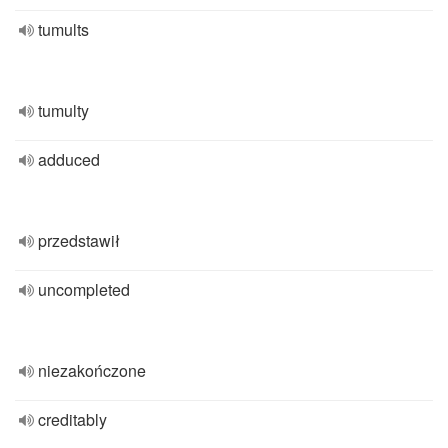
tumults
tumulty
adduced
przedstawił
uncompleted
niezakończone
creditably