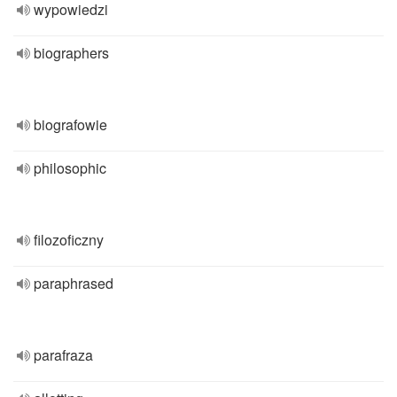
wypowiedzi
biographers
biografowie
philosophic
filozoficzny
paraphrased
parafraza