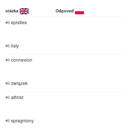
otázka
Odpoveď
epistles
listy
connexion
związek
athirst
spragniony