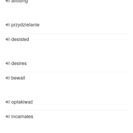
allotting
przydzielanie
desisted
desires
bewail
opłakiwać
incarnates