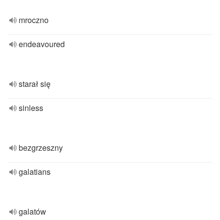
mroczno
endeavoured
starał się
sinless
bezgrzeszny
galatians
galatów