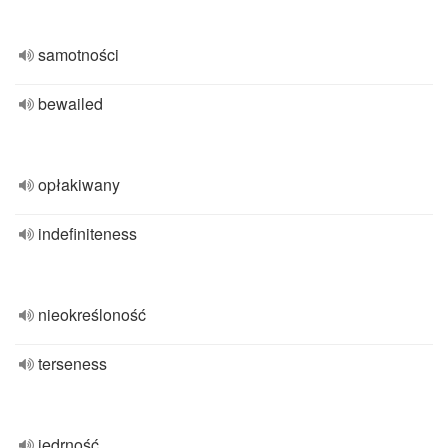
samotności
bewailed
opłakiwany
indefiniteness
nieokreśloność
terseness
jędrność