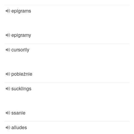
epigrams
epigramy
cursorily
pobieżnie
sucklings
ssanie
alludes