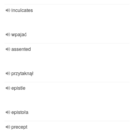
inculcates
wpajać
assented
przytaknął
epistle
epistoła
precept