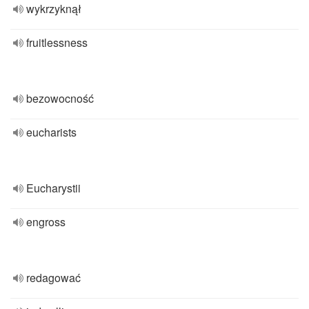
wykrzyknął
fruitlessness
bezowocność
eucharists
Eucharystii
engross
redagować