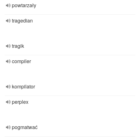
powtarzały
tragedian
tragik
compiler
kompilator
perplex
pogmatwać