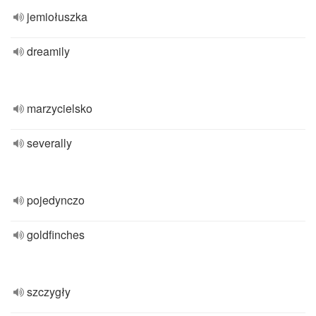
jemiołuszka
dreamily
marzycielsko
severally
pojedynczo
goldfinches
szczygły