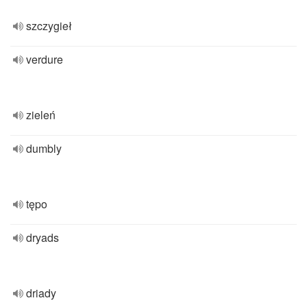
szczygieł
verdure
zieleń
dumbly
tępo
dryads
driady