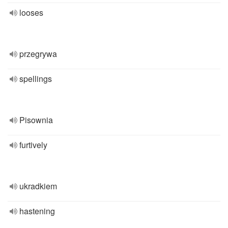
looses
przegrywa
spellings
Pisownia
furtively
ukradkiem
hastening