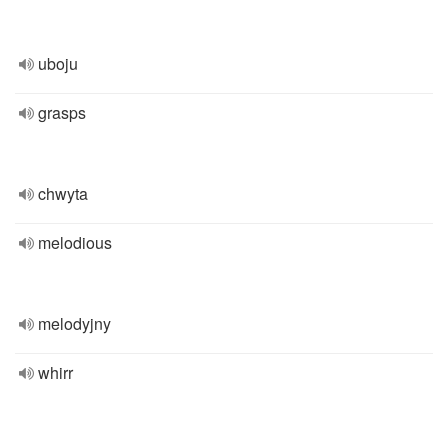
uboju
grasps
chwyta
melodious
melodyjny
whirr