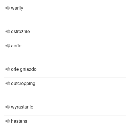
warily
ostrożnie
aerie
orle gniazdo
outcropping
wyrastanie
hastens