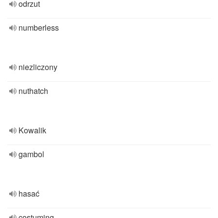
odrzut
numberless
niezliczony
nuthatch
Kowalik
gambol
hasać
costuming