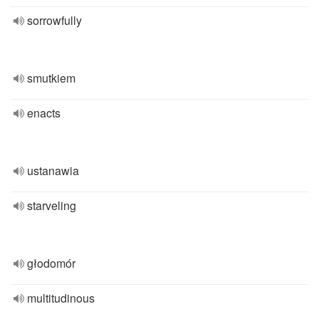
sorrowfully
smutkiem
enacts
ustanawia
starveling
głodomór
multitudinous