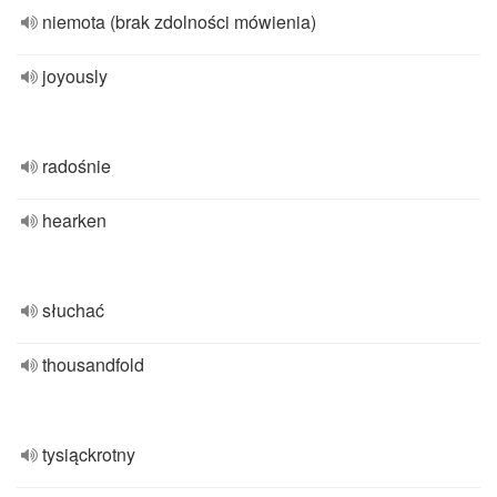
niemota (brak zdolności mówienia)
joyously
radośnie
hearken
słuchać
thousandfold
tysiąckrotny