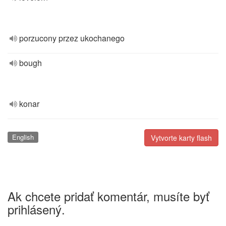
porzucony przez ukochanego
bough
konar
English
Vytvorte karty flash
Ak chcete pridať komentár, musíte byť
prihlásený.