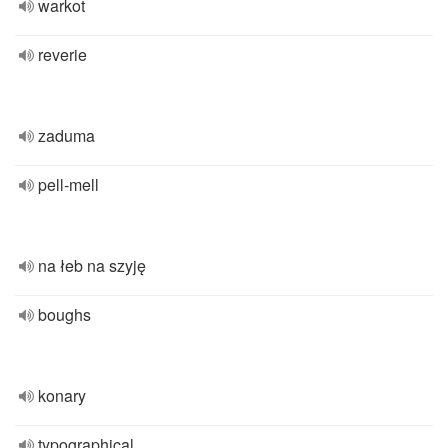
warkot
reverie
zaduma
pell-mell
na łeb na szyję
boughs
konary
typographical