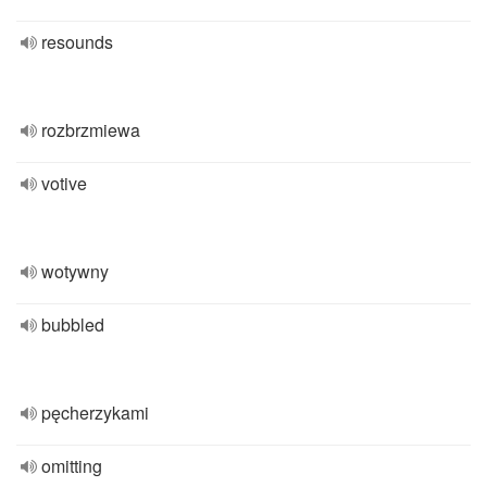
resounds
rozbrzmiewa
votive
wotywny
bubbled
pęcherzykami
omitting