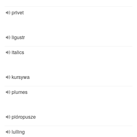
privet
ligustr
italics
kursywa
plumes
pióropusze
lulling