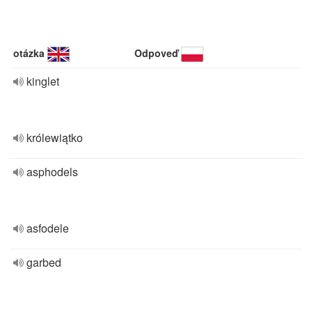
otázka
Odpoveď
kinglet
królewiątko
asphodels
asfodele
garbed