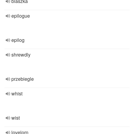
blaszka
epilogue
epilog
shrewdly
przebiegle
whist
wist
lovelorn