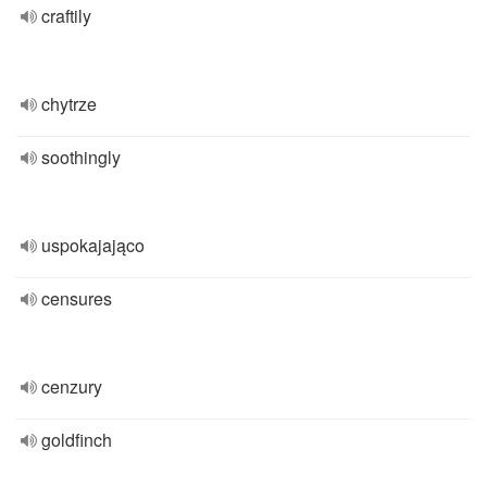
craftily
chytrze
soothingly
uspokajająco
censures
cenzury
goldfinch