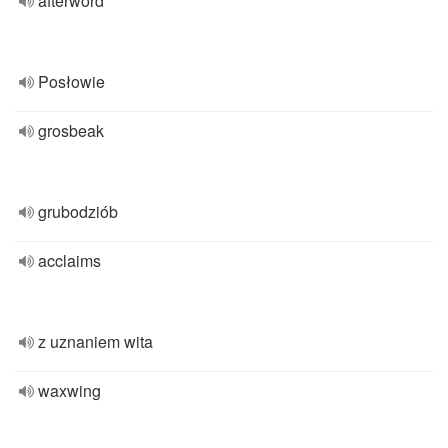
afterword
Posłowie
grosbeak
grubodziób
acclaims
z uznaniem wita
waxwing