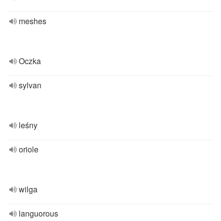
meshes
Oczka
sylvan
leśny
oriole
wilga
languorous