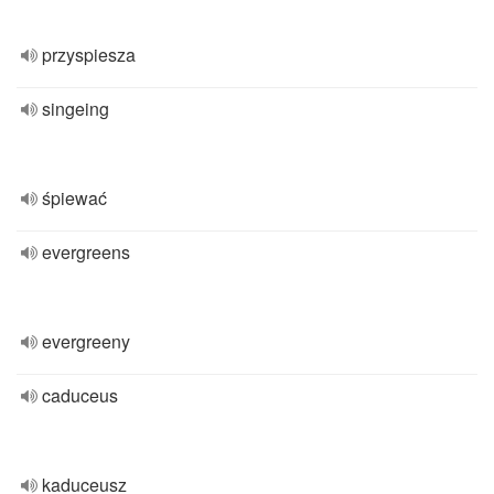
przyspiesza
singeing
śpiewać
evergreens
evergreeny
caduceus
kaduceusz