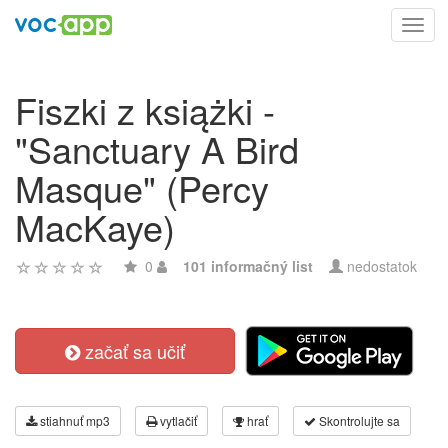
Toggl
navig
Fiszki z książki -
"Sanctuary A Bird
Masque" (Percy
MacKaye)
0
101 informačný list
nedostatok
začať sa učiť
stiahnuť mp3
vytlačiť
hrať
Skontrolujte sa