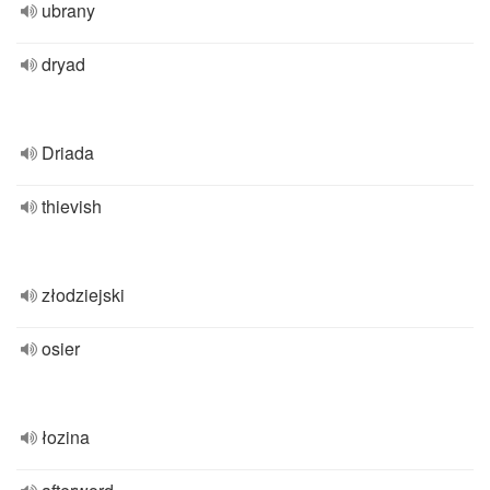
ubrany
dryad
Driada
thievish
złodziejski
osier
łozina