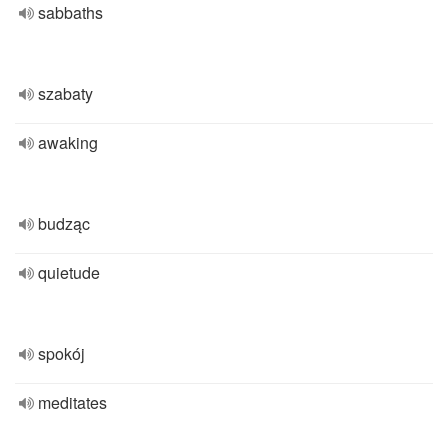
sabbaths
szabaty
awaking
budząc
quietude
spokój
meditates