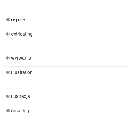
ospały
extricating
wyrwania
illustration
ilustracja
recoiling