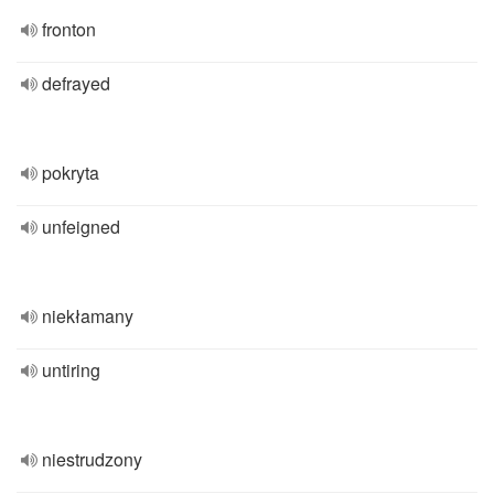
fronton
defrayed
pokryta
unfeigned
niekłamany
untiring
niestrudzony