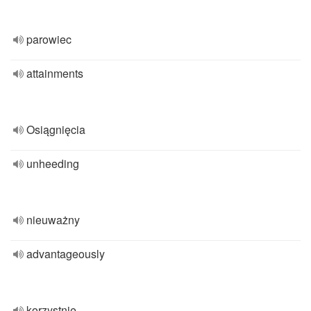
parowiec
attainments
Osiągnięcia
unheeding
nieuważny
advantageously
korzystnie