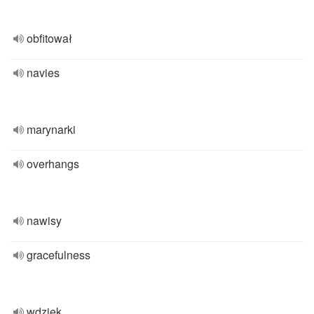
obfitował
navies
marynarki
overhangs
nawisy
gracefulness
wdzięk