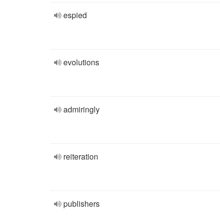
espied
evolutions
admiringly
reiteration
publishers