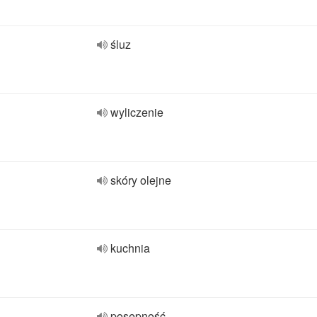
śluz
wyliczenie
skóry olejne
kuchnia
posępność