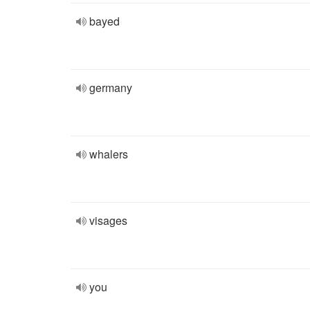
bayed
germany
whalers
visages
you