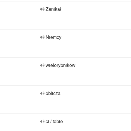
Zanikał
Niemcy
wielorybników
oblicza
ci / tobie