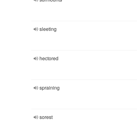
sleeting
hectored
spraining
sorest