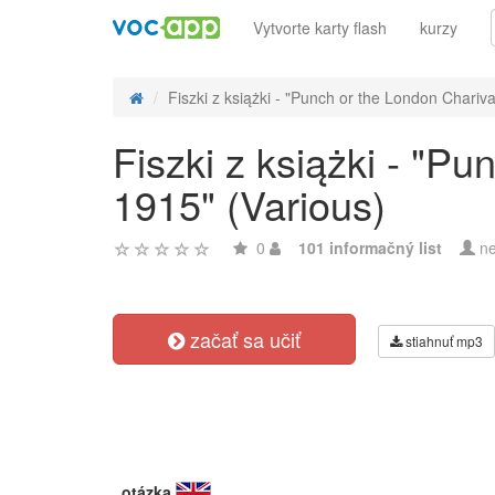
Vytvorte karty flash
kurzy
Fiszki z książki - "Punch or the London Charivar
Fiszki z książki - "Pu
1915" (Various)
0
101 informačný list
ne
začať sa učiť
stiahnuť mp3
otázka