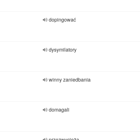
dopingować
dysymilatory
winny zaniedbania
domagali
przezwycięża