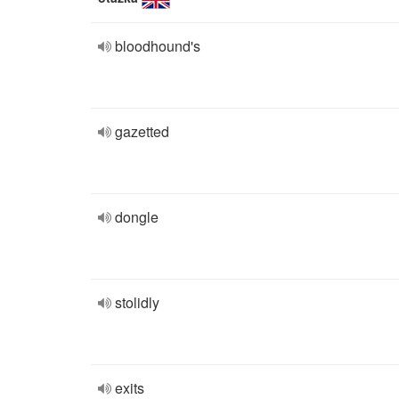
bloodhound's
gazetted
dongle
stolidly
exits