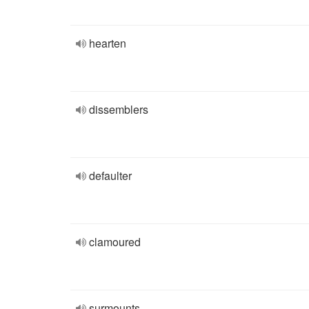
hearten
dissemblers
defaulter
clamoured
surmounts