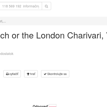
i,...
nch or the London Charivari,
dostatok
vytlačiť
hrať
Skontrolujte sa
Odpoveď