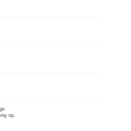
ego
my, np.