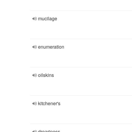
mucilage
enumeration
oilskins
kitchener's
dreariness