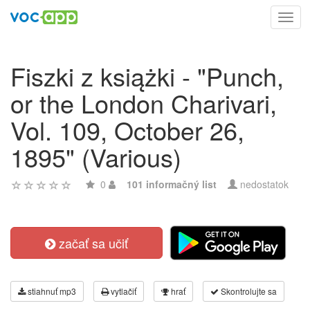
Toggl
navig
Fiszki z książki - "Punch,
or the London Charivari,
Vol. 109, October 26,
1895" (Various)
0
101 informačný list
nedostatok
začať sa učiť
stiahnuť mp3
vytlačiť
hrať
Skontrolujte sa