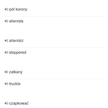
pół korony
alienists
alieniści
stoppered
zatkany
truckle
czapkować