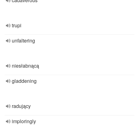
cadaverous
trupi
unfaltering
niesłabnącą
gladdening
radujący
imploringly