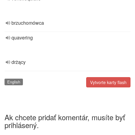
brzuchomówca
quavering
drżący
English
Vytvorte karty flash
Ak chcete pridať komentár, musíte byť
prihlásený.