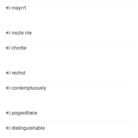
mayn't
może nie
chortle
rechot
contemptuously
pogardliwie
distinguishable