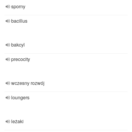
sporny
bacillus
bakcyl
precocity
wczesny rozwój
loungers
leżaki