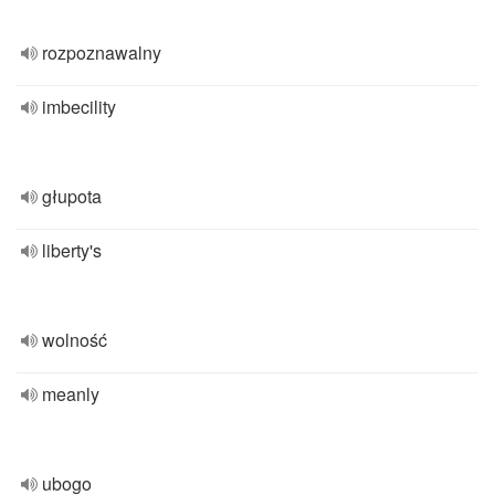
rozpoznawalny
imbecility
głupota
liberty's
wolność
meanly
ubogo