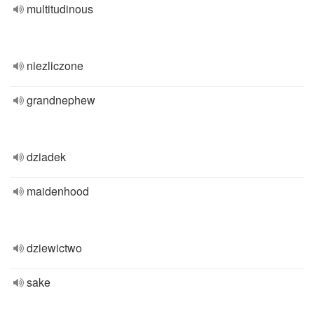
multitudinous
niezliczone
grandnephew
dziadek
maidenhood
dziewictwo
sake