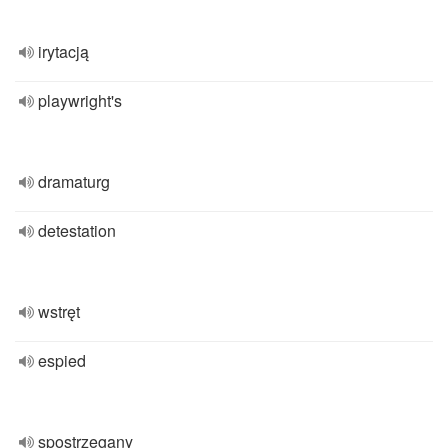
irytacją
playwright's
dramaturg
detestation
wstręt
espied
spostrzegany