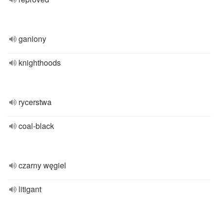
ganiony
knighthoods
rycerstwa
coal-black
czarny węgiel
litigant