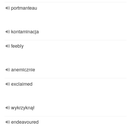
portmanteau
kontaminacja
feebly
anemicznie
exclaimed
wykrzyknął
endeavoured