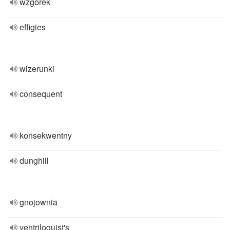
wzgórek
effigies
wizerunki
consequent
konsekwentny
dunghill
gnojownia
ventriloquist's