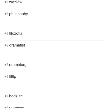
węzłów
philosophy
filozofia
dramatist
dramaturg
fillip
bodziec
reproved