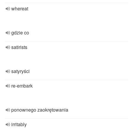
whereat
gdzie co
satirists
satyryści
re-embark
ponownego zaokrętowania
irritably