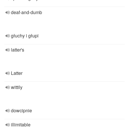
deaf-and-dumb
głuchy i głupi
latter's
Latter
wittily
dowcipnie
illimitable