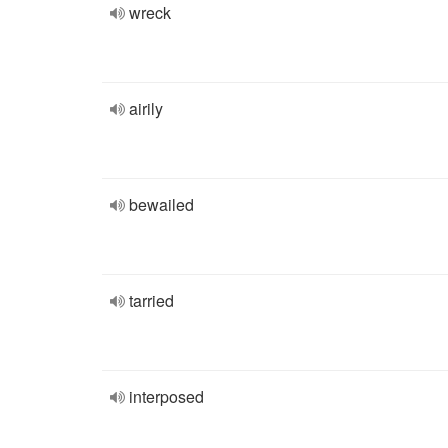
wreck
airily
bewailed
tarried
interposed