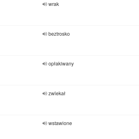
wrak
beztrosko
opłakiwany
zwlekał
wstawione