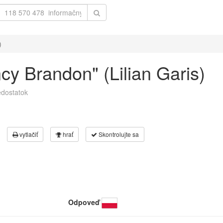
)
ncy Brandon" (Lilian Garis)
dostatok
vytlačiť
hrať
Skontrolujte sa
Odpoveď