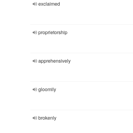
exclaimed
proprietorship
apprehensively
gloomily
brokenly