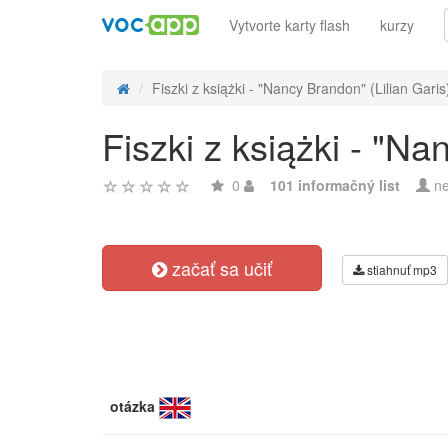
Vytvorte karty flash
kurzy
Fiszki z książki - "Nancy Brandon" (Lilian Garis
Fiszki z książki - "Na
0
101 informačný list
ne
začať sa učiť
stiahnuť mp3
otázka