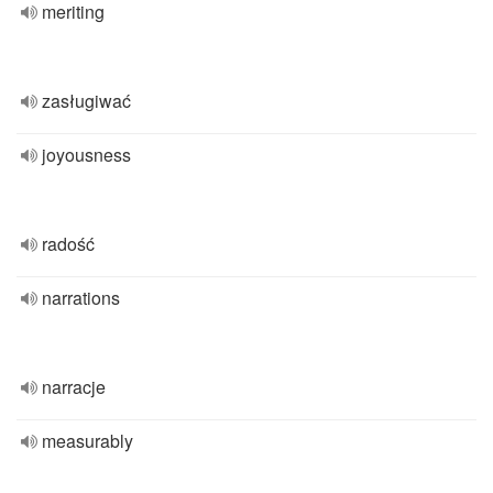
meriting
zasługiwać
joyousness
radość
narrations
narracje
measurably