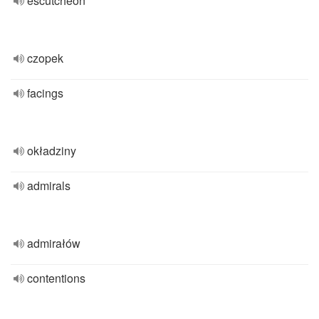
escutcheon
czopek
facings
okładziny
admirals
admirałów
contentions