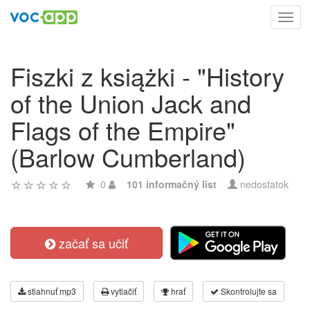
Toggl
navig
Fiszki z książki - "History
of the Union Jack and
Flags of the Empire"
(Barlow Cumberland)
0
101 informačný list
nedostatok
začať sa učiť
stiahnuť mp3
vytlačiť
hrať
Skontrolujte sa