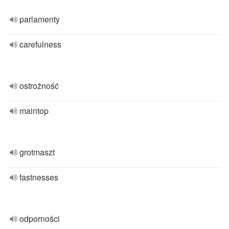
parlamenty
carefulness
ostrożność
maintop
grotmaszt
fastnesses
odporności