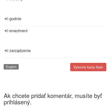
godnie
enactment
zarządzenie
English
Vytvorte karty flash
Ak chcete pridať komentár, musíte byť
prihlásený.