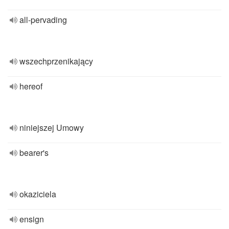
all-pervading
wszechprzenikający
hereof
niniejszej Umowy
bearer's
okaziciela
ensign