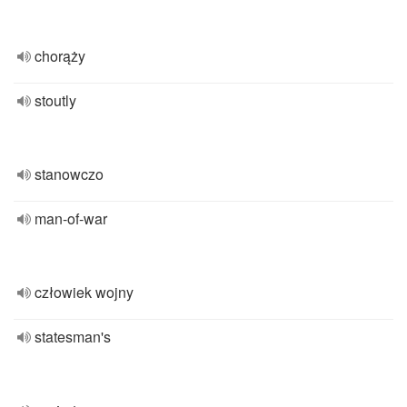
chorąży
stoutly
stanowczo
man-of-war
człowiek wojny
statesman's