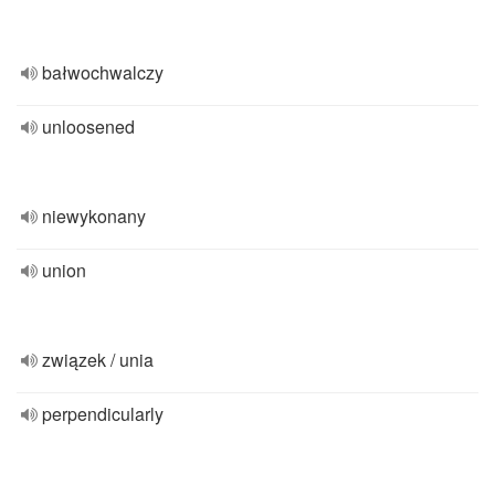
bałwochwalczy
unloosened
niewykonany
union
związek / unia
perpendicularly