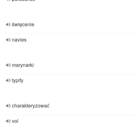
święcenie
navies
marynarki
typify
charakteryzować
vol