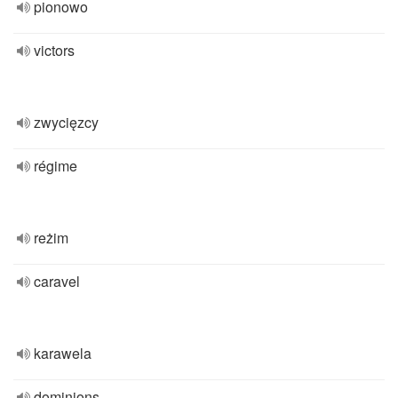
pionowo
victors
zwycięzcy
régime
reżim
caravel
karawela
dominions