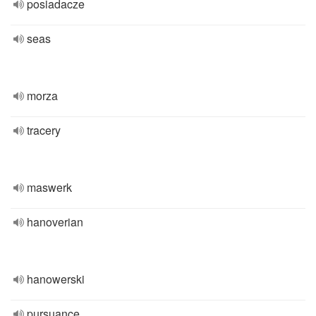
posiadacze
seas
morza
tracery
maswerk
hanoverian
hanowerski
pursuance