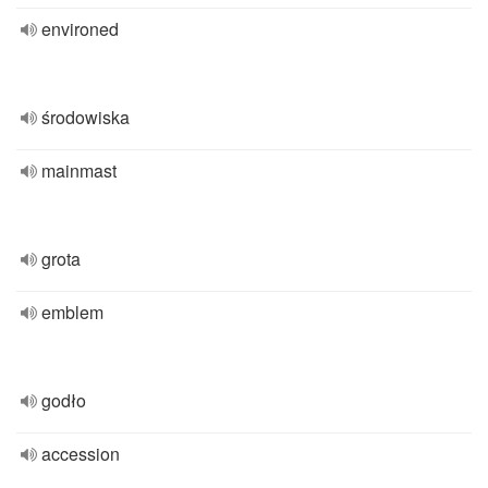
environed
środowiska
mainmast
grota
emblem
godło
accession