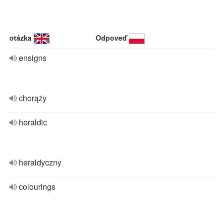
otázka
Odpoveď
ensigns
chorąży
heraldic
heraldyczny
colourings