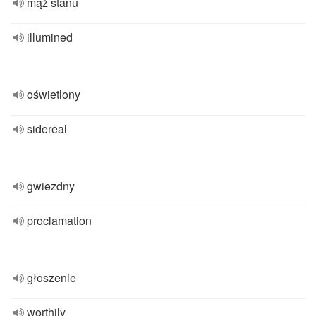
mąż stanu
illumined
oświetlony
sidereal
gwiezdny
proclamation
głoszenie
worthily