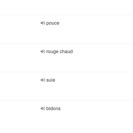
pouce
rouge chaud
suie
bidons