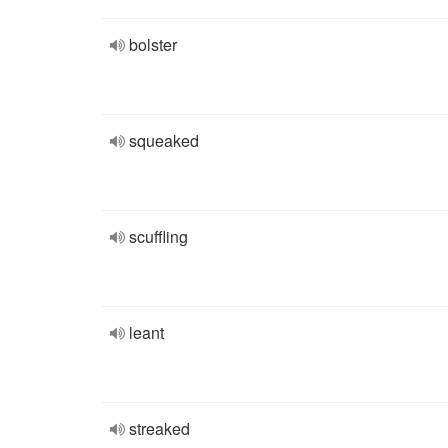
bolster
squeaked
scuffling
leant
streaked