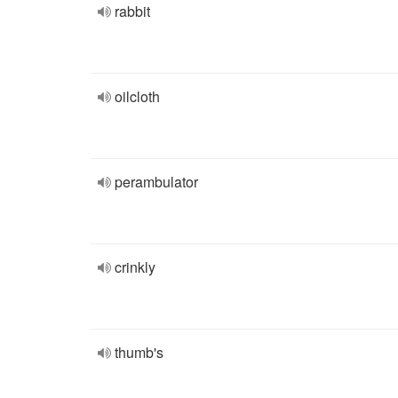
rabbit
oilcloth
perambulator
crinkly
thumb's