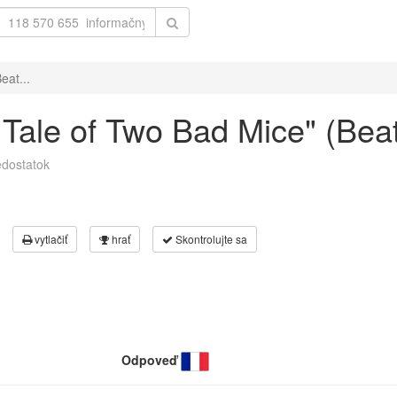
eat...
 Tale of Two Bad Mice" (Beat
dostatok
vytlačiť
hrať
Skontrolujte sa
Odpoveď