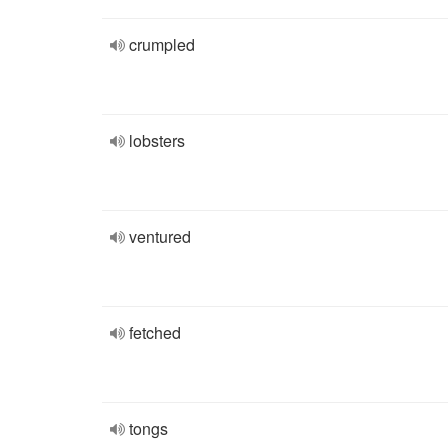
crumpled
lobsters
ventured
fetched
tongs