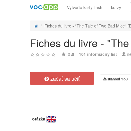
Vytvorte karty flash
kurzy
Fiches du livre - "The Tale of Two Bad Mice" (B
Fiches du livre - "The
0
101 informačný list
ne
začať sa učiť
stiahnuť mp3
otázka