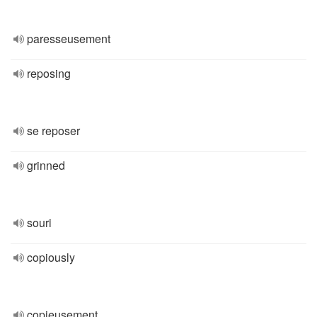
paresseusement
reposing
se reposer
grinned
souri
copiously
copieusement