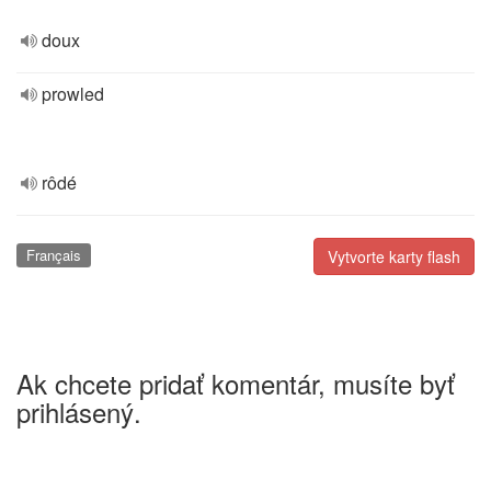
doux
prowled
rôdé
Français
Vytvorte karty flash
Ak chcete pridať komentár, musíte byť
prihlásený.