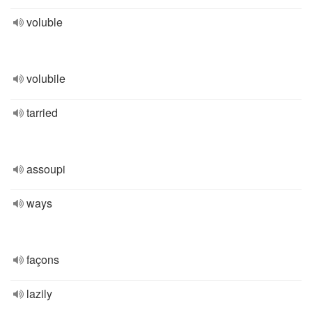
voluble
volubile
tarried
assoupi
ways
façons
lazily