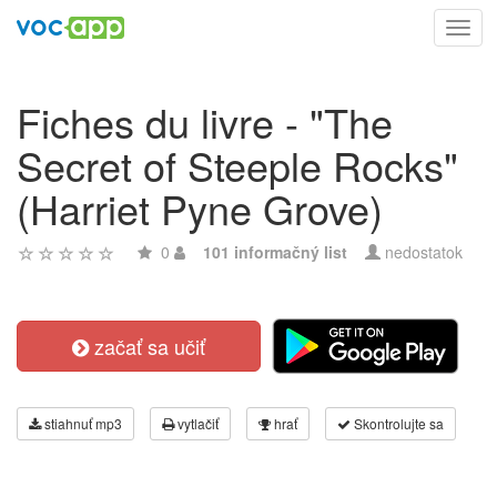
Toggl
navig
Fiches du livre - "The
Secret of Steeple Rocks"
(Harriet Pyne Grove)
0
101 informačný list
nedostatok
začať sa učiť
stiahnuť mp3
vytlačiť
hrať
Skontrolujte sa