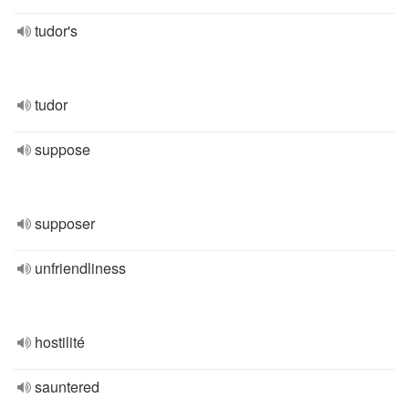
tudor's
tudor
suppose
supposer
unfriendliness
hostilité
sauntered