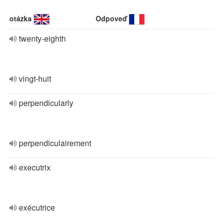
otázka
Odpoveď
twenty-eighth
vingt-huit
perpendicularly
perpendiculairement
executrix
exécutrice