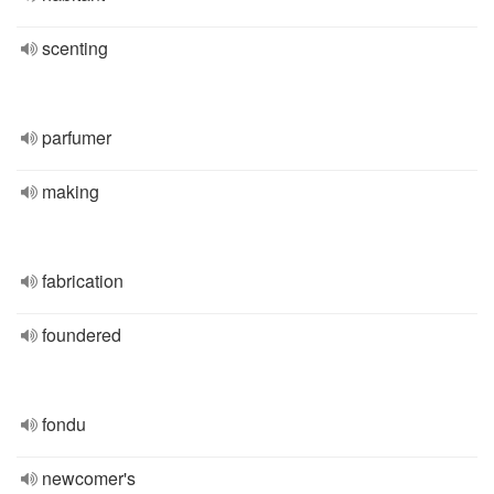
scenting
parfumer
making
fabrication
foundered
fondu
newcomer's