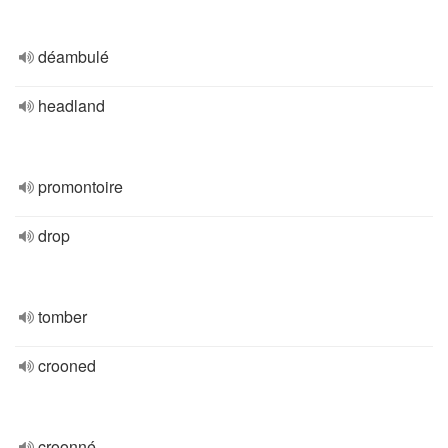
déambulé
headland
promontoire
drop
tomber
crooned
croonné