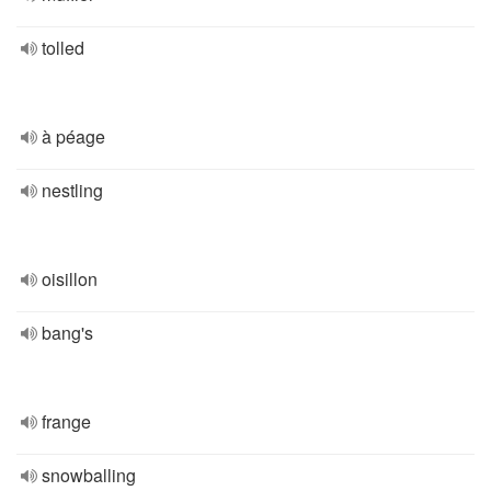
tolled
à péage
nestling
oisillon
bang's
frange
snowballing