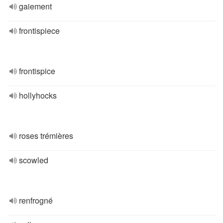
gaiement
frontispiece
frontispice
hollyhocks
roses trémières
scowled
renfrogné