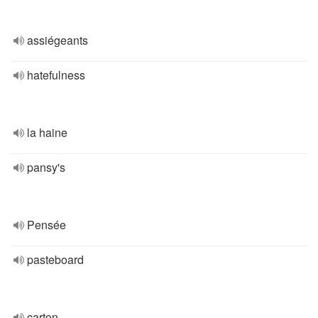
assiégeants
hatefulness
la haine
pansy's
Pensée
pasteboard
carton