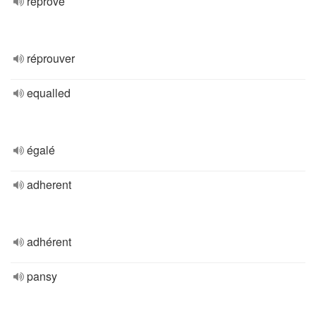
reprove
réprouver
equalled
égalé
adherent
adhérent
pansy