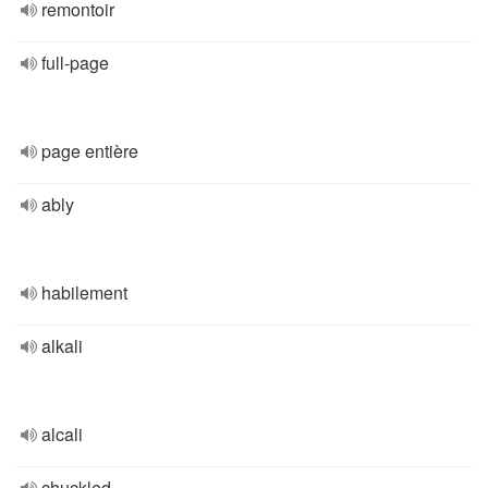
remontoir
full-page
page entière
ably
habilement
alkali
alcali
chuckled