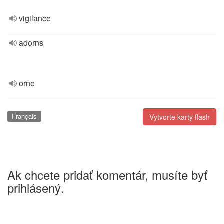
vigilance
adorns
orne
Français
Vytvorte karty flash
Ak chcete pridať komentár, musíte byť
prihlásený.