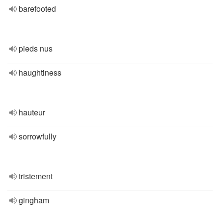
barefooted
pieds nus
haughtiness
hauteur
sorrowfully
tristement
gingham