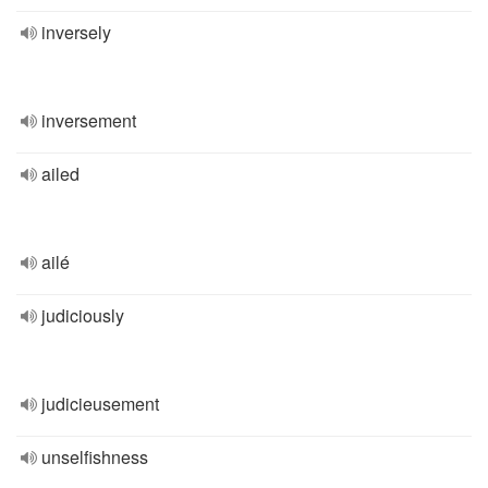
inversely
inversement
ailed
ailé
judiciously
judicieusement
unselfishness