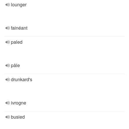
lounger
fainéant
paled
pâle
drunkard's
ivrogne
busied