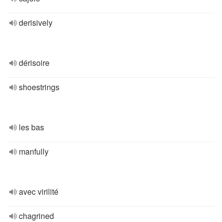
derisively
dérisoire
shoestrings
les bas
manfully
avec virilité
chagrined