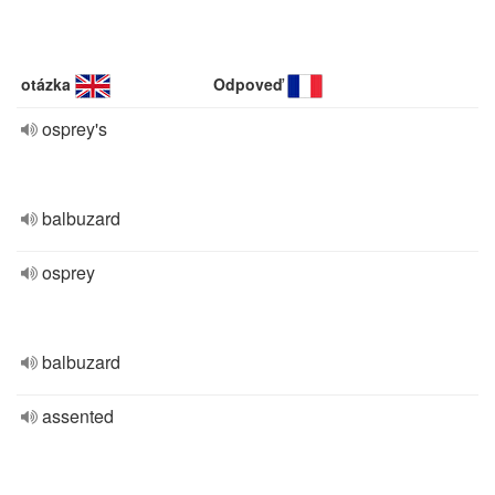
otázka
Odpoveď
osprey's
balbuzard
osprey
balbuzard
assented