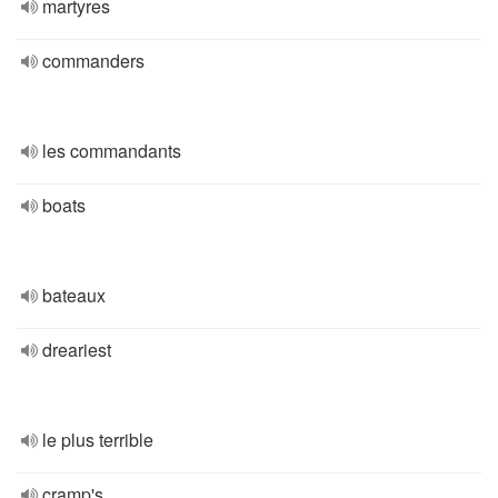
martyres
commanders
les commandants
boats
bateaux
dreariest
le plus terrible
cramp's