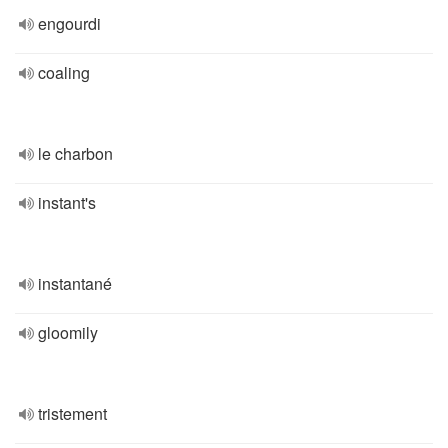
engourdi
coaling
le charbon
instant's
instantané
gloomily
tristement