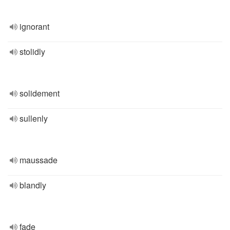
ignorant
stolidly
solidement
sullenly
maussade
blandly
fade