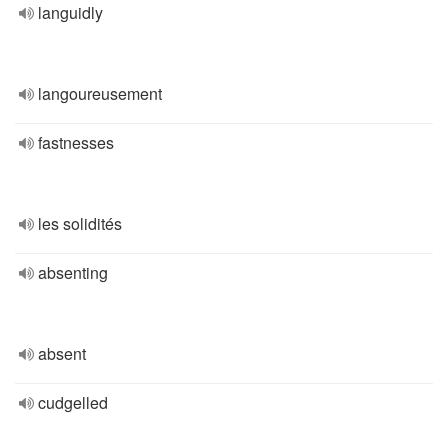
languidly
langoureusement
fastnesses
les solidités
absenting
absent
cudgelled