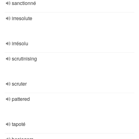
sanctionné
irresolute
irrésolu
scrutinising
scruter
pattered
tapoté