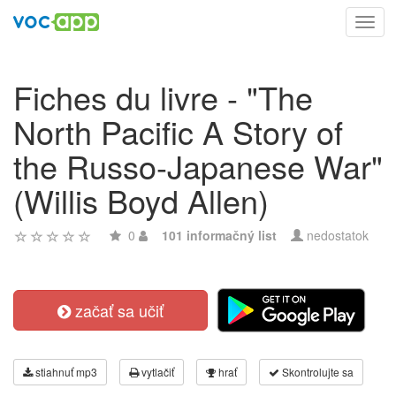
Toggl
navig
Fiches du livre - "The
North Pacific A Story of
the Russo-Japanese War"
(Willis Boyd Allen)
0
101 informačný list
nedostatok
začať sa učiť
stiahnuť mp3
vytlačiť
hrať
Skontrolujte sa