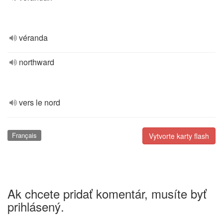
véranda
northward
vers le nord
Français
Vytvorte karty flash
Ak chcete pridať komentár, musíte byť
prihlásený.