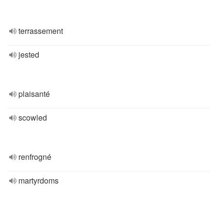
terrassement
jested
plaisanté
scowled
renfrogné
martyrdoms