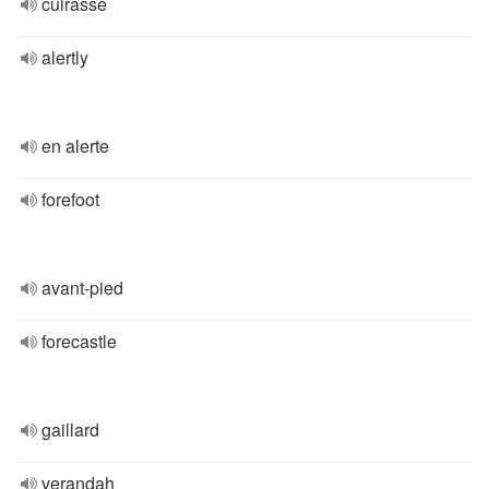
cuirassé
alertly
en alerte
forefoot
avant-pied
forecastle
gaillard
verandah