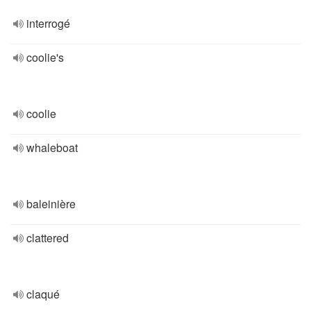
interrogé
coolie's
coolie
whaleboat
baleinière
clattered
claqué