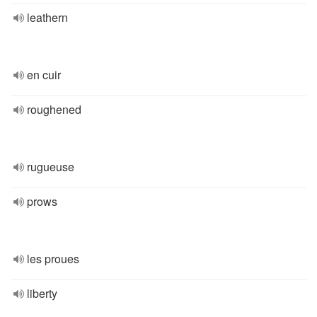
leathern
en cuir
roughened
rugueuse
prows
les proues
liberty