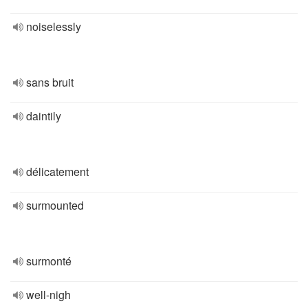
noiselessly
sans bruit
daintily
délicatement
surmounted
surmonté
well-nigh