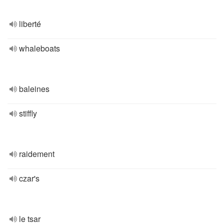
liberté
whaleboats
baleines
stiffly
raidement
czar's
le tsar