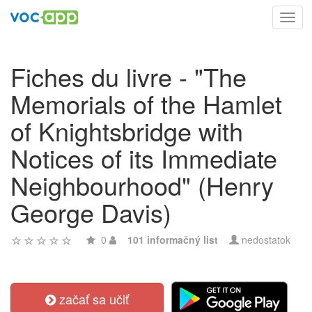
Toggl
navig
Fiches du livre - "The
Memorials of the Hamlet
of Knightsbridge with
Notices of its Immediate
Neighbourhood" (Henry
George Davis)
0
101 informačný list
nedostatok
začať sa učiť