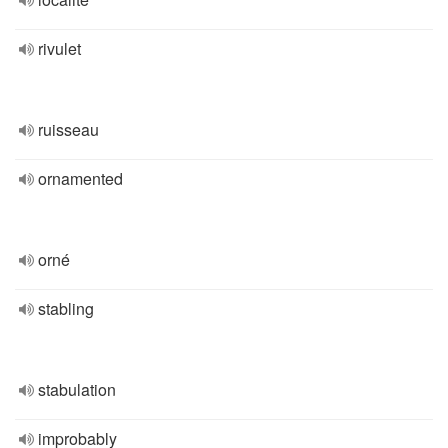
rivulet
ruisseau
ornamented
orné
stabling
stabulation
improbably