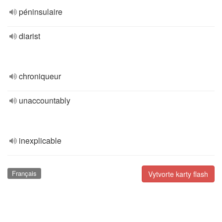
péninsulaire
diarist
chroniqueur
unaccountably
inexplicable
Français
Vytvorte karty flash