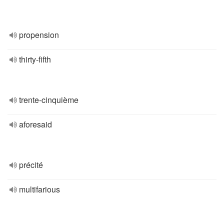
propension
thirty-fifth
trente-cinquième
aforesaid
précité
multifarious