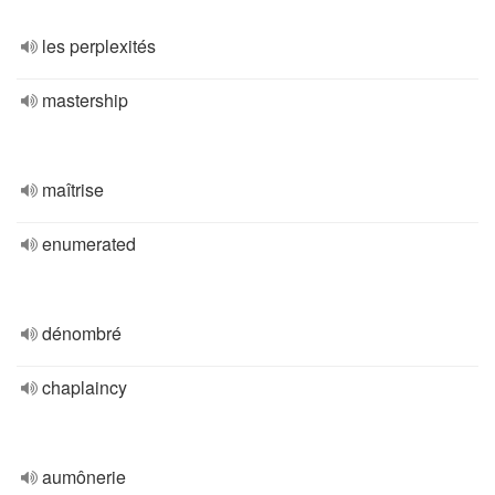
les perplexités
mastership
maîtrise
enumerated
dénombré
chaplaincy
aumônerie