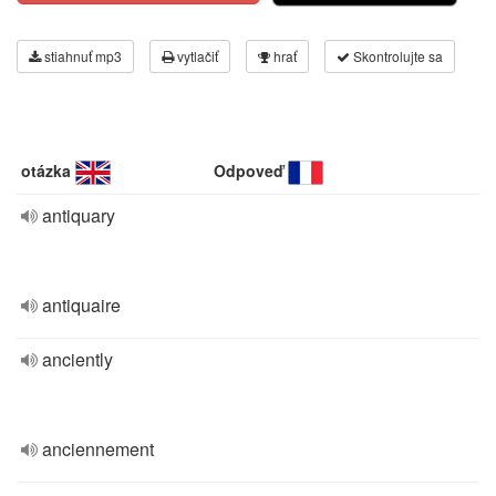
stiahnuť mp3
vytlačiť
hrať
Skontrolujte sa
otázka
Odpoveď
antiquary
antiquaire
anciently
anciennement