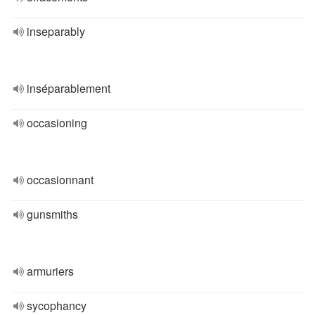
inseparably
inséparablement
occasioning
occasionnant
gunsmiths
armuriers
sycophancy