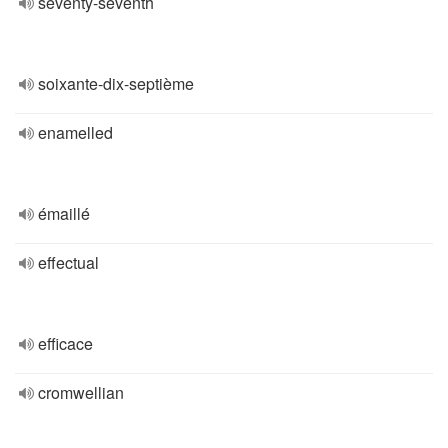
seventy-seventh
soixante-dix-septième
enamelled
émaillé
effectual
efficace
cromwellian