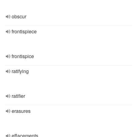
obscur
frontispiece
frontispice
ratifying
ratifier
erasures
effacements