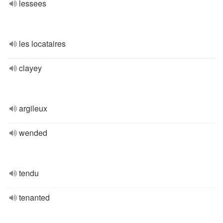
lessees
les locataires
clayey
argileux
wended
tendu
tenanted