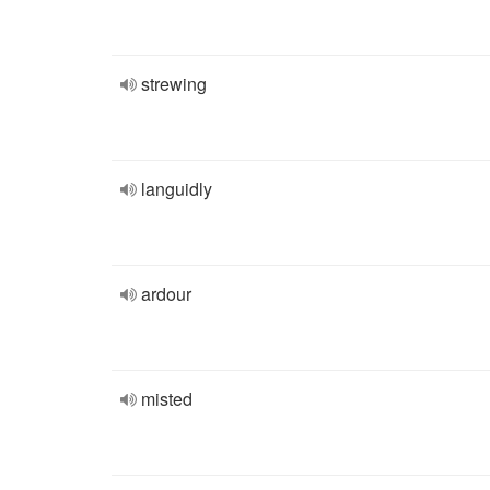
strewing
languidly
ardour
misted