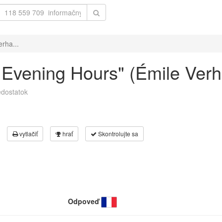
erha...
e Evening Hours" (Émile Ver
dostatok
vytlačiť
hrať
Skontrolujte sa
Odpoveď