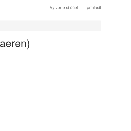
Vytvorte si účet
prihlásiť
haeren)