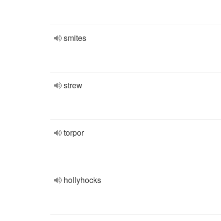
smites
strew
torpor
hollyhocks