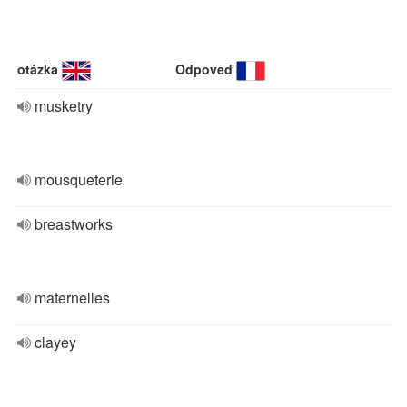
otázka
Odpoveď
musketry
mousqueterie
breastworks
maternelles
clayey