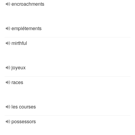
encroachments
empiétements
mirthful
joyeux
races
les courses
possessors