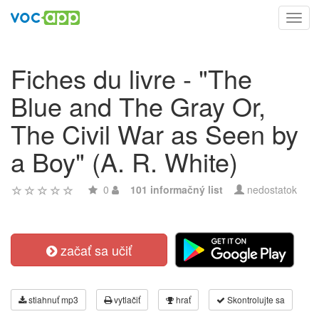
Toggl
navig
Fiches du livre - "The
Blue and The Gray Or,
The Civil War as Seen by
a Boy" (A. R. White)
0
101 informačný list
nedostatok
začať sa učiť
stiahnuť mp3
vytlačiť
hrať
Skontrolujte sa