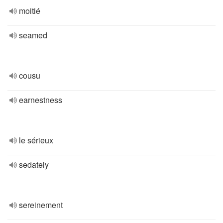
moitié
seamed
cousu
earnestness
le sérieux
sedately
sereinement