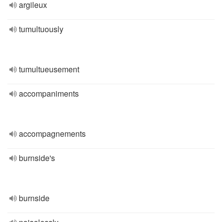
argileux
tumultuously
tumultueusement
accompaniments
accompagnements
burnside's
burnside