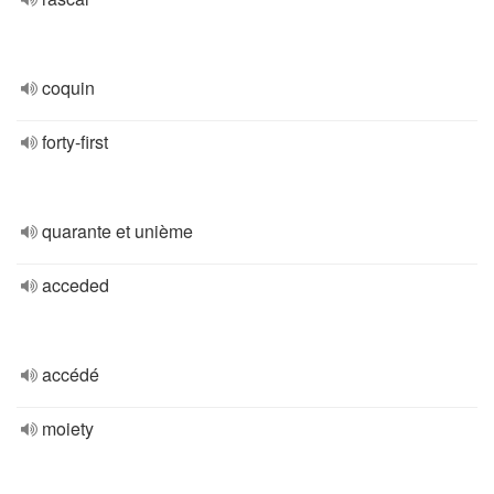
coquin
forty-first
quarante et unième
acceded
accédé
moiety