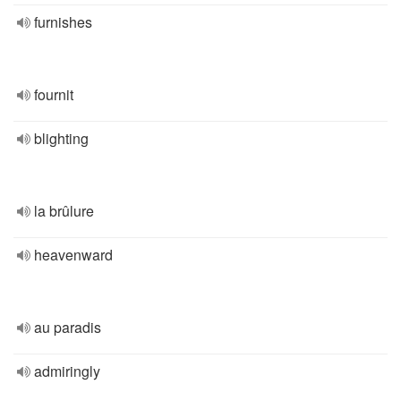
furnishes
fournit
blighting
la brûlure
heavenward
au paradis
admiringly