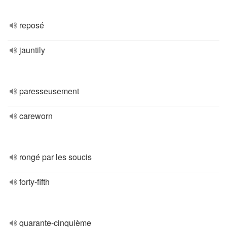
reposé
jauntily
paresseusement
careworn
rongé par les soucis
forty-fifth
quarante-cinquième