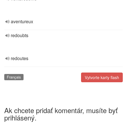
aventureux
redoubts
redoutes
Français
Vytvorte karty flash
Ak chcete pridať komentár, musíte byť
prihlásený.