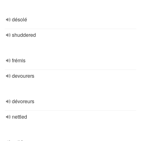
désolé
shuddered
frémis
devourers
dévoreurs
nettled