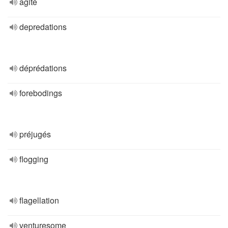
agité
depredations
déprédations
forebodings
préjugés
flogging
flagellation
venturesome