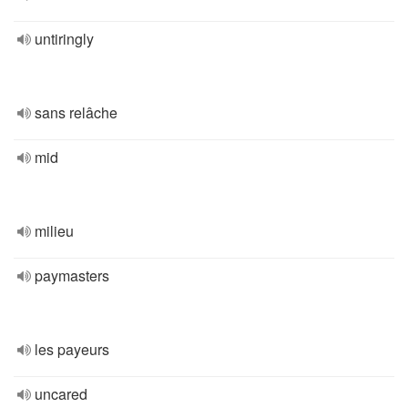
untiringly
sans relâche
mid
milieu
paymasters
les payeurs
uncared