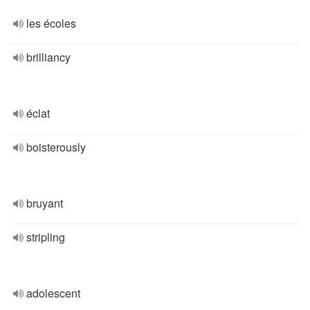
les écoles
brilliancy
éclat
boisterously
bruyant
stripling
adolescent