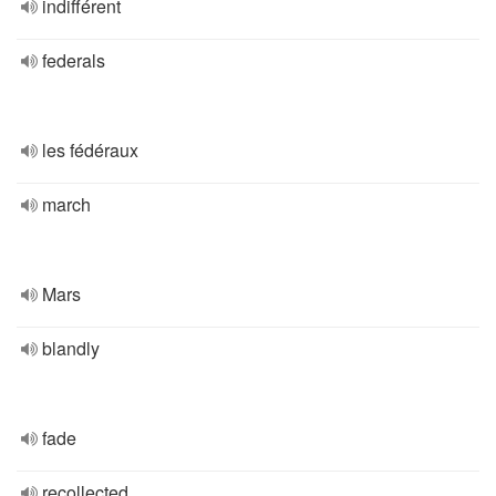
indifférent
federals
les fédéraux
march
Mars
blandly
fade
recollected