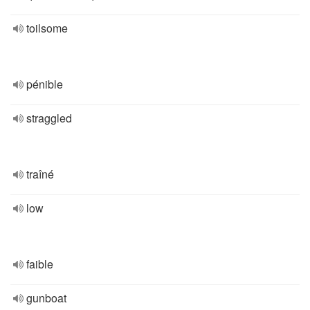
toilsome
pénible
straggled
traîné
low
faible
gunboat