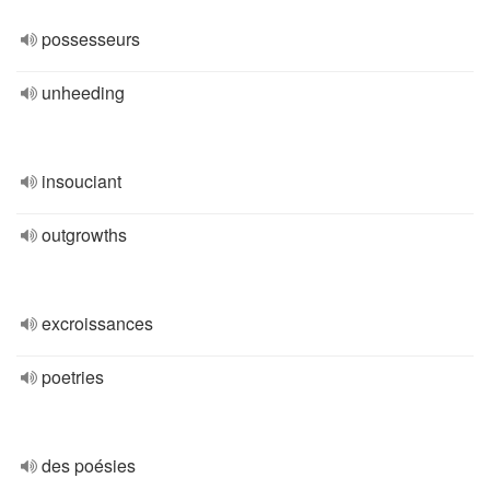
possesseurs
unheeding
insouciant
outgrowths
excroissances
poetries
des poésies