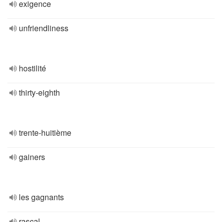
exigence
unfriendliness
hostilité
thirty-eighth
trente-huitième
gainers
les gagnants
rascal