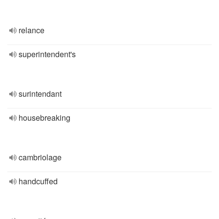
relance
superintendent's
surintendant
housebreaking
cambriolage
handcuffed