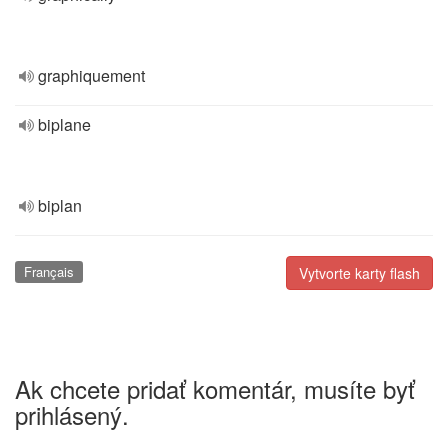
graphiquement
biplane
biplan
Français
Vytvorte karty flash
Ak chcete pridať komentár, musíte byť
prihlásený.