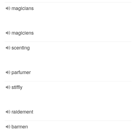
magicians
magiciens
scenting
parfumer
stiffly
raidement
barmen