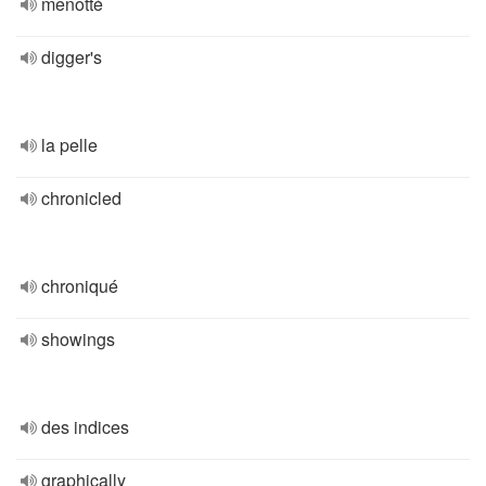
menotté
digger's
la pelle
chronicled
chroniqué
showings
des indices
graphically