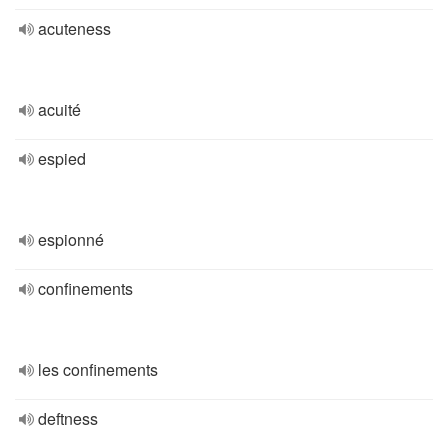
acuteness
acuité
espied
espionné
confinements
les confinements
deftness