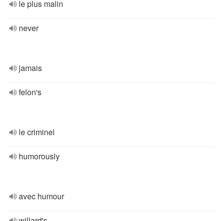
le plus malin
never
jamais
felon's
le criminel
humorously
avec humour
willard's