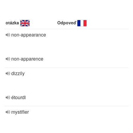
otázka
Odpoveď
non-appearance
non-apparence
dizzily
étourdi
mystifier