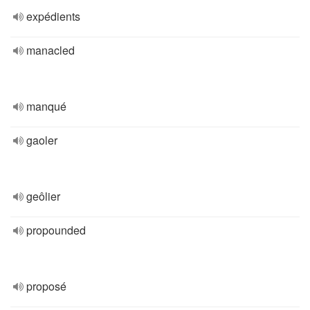
expédients
manacled
manqué
gaoler
geôlier
propounded
proposé