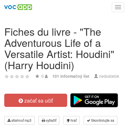
Toggl
navig
Fiches du livre - "The
Adventurous Life of a
Versatile Artist: Houdini"
(Harry Houdini)
0
101 informačný list
nedostatok
začať sa učiť
stiahnuť mp3
vytlačiť
hrať
Skontrolujte sa