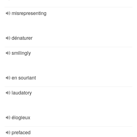
misrepresenting
dénaturer
smilingly
en souriant
laudatory
élogieux
prefaced