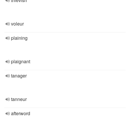
thievish
voleur
plaining
plaignant
tanager
tanneur
afterword