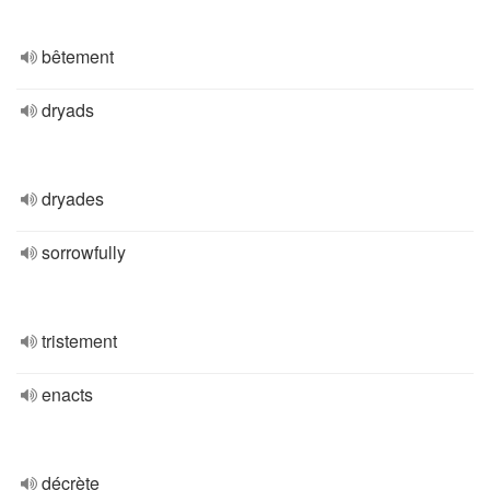
bêtement
dryads
dryades
sorrowfully
tristement
enacts
décrète