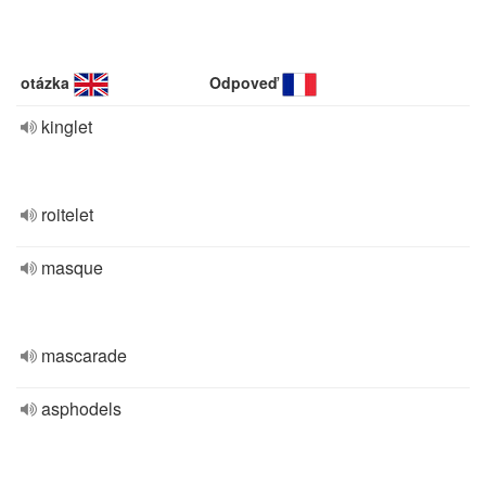
otázka
Odpoveď
kinglet
roitelet
masque
mascarade
asphodels