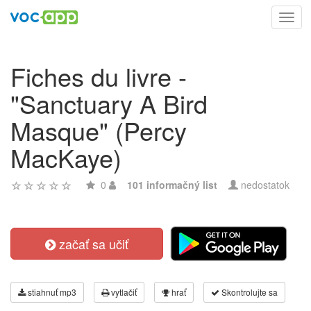
Toggl
navig
Fiches du livre -
"Sanctuary A Bird
Masque" (Percy
MacKaye)
0
101 informačný list
nedostatok
začať sa učiť
stiahnuť mp3
vytlačiť
hrať
Skontrolujte sa