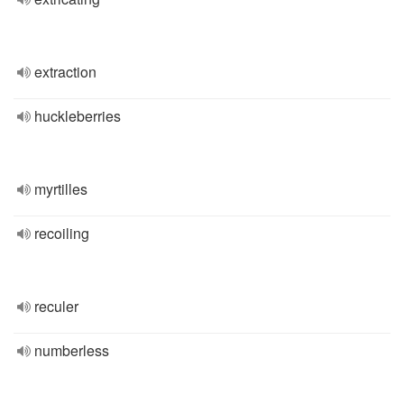
extraction
huckleberries
myrtilles
recoiling
reculer
numberless