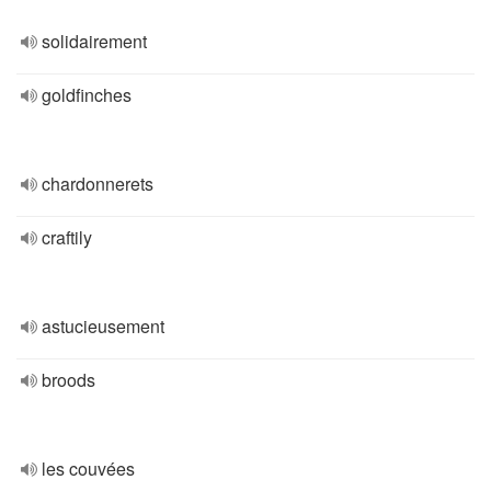
solidairement
goldfinches
chardonnerets
craftily
astucieusement
broods
les couvées