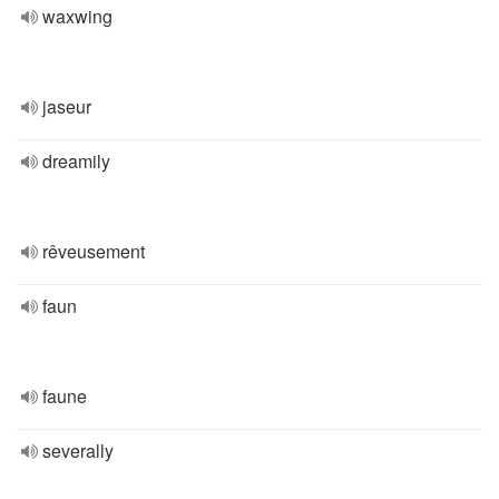
waxwing
jaseur
dreamily
rêveusement
faun
faune
severally