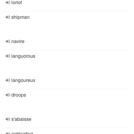
loriot
shipman
navire
languorous
langoureux
droops
s'abaisse
extricating