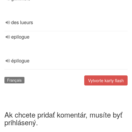
des lueurs
epilogue
épilogue
Français
Vytvorte karty flash
Ak chcete pridať komentár, musíte byť
prihlásený.