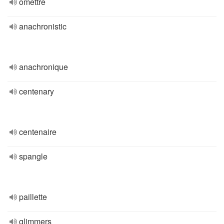
omettre
anachronistic
anachronique
centenary
centenaire
spangle
paillette
glimmers