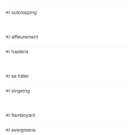
outcropping
affleurement
hastens
se hâter
singeing
flamboyant
evergreens