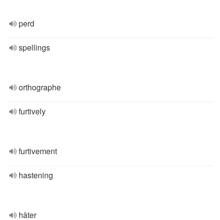
perd
spellings
orthographe
furtively
furtivement
hastening
hâter