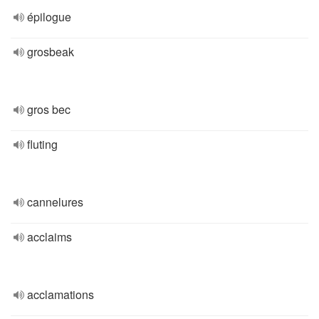
épilogue
grosbeak
gros bec
fluting
cannelures
acclaims
acclamations