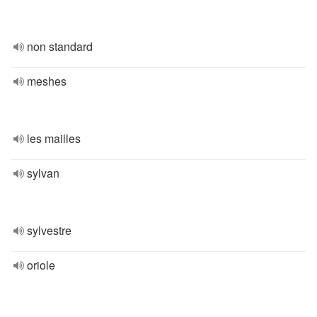
non standard
meshes
les mailles
sylvan
sylvestre
oriole