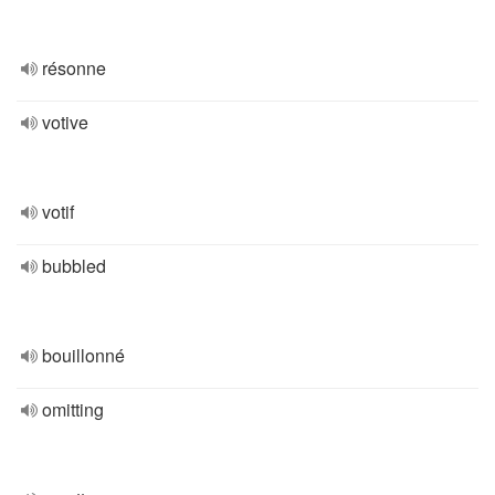
résonne
votive
votif
bubbled
bouillonné
omitting