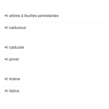
arbres à feuilles persistantes
caduceus
caducée
privet
troène
italics