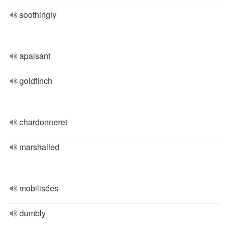
soothingly
apaisant
goldfinch
chardonneret
marshalled
mobilisées
dumbly