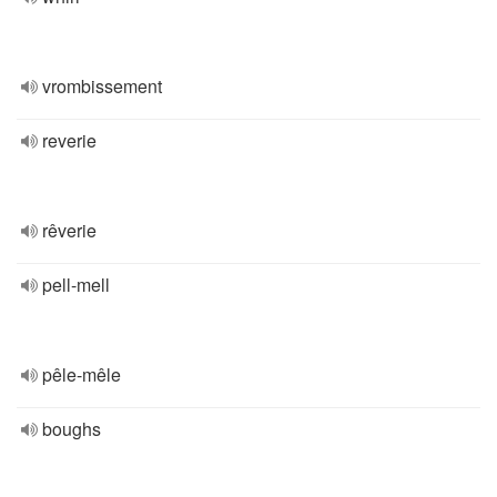
vrombissement
reverie
rêverie
pell-mell
pêle-mêle
boughs