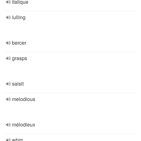
italique
lulling
bercer
grasps
saisit
melodious
mélodieux
whirr