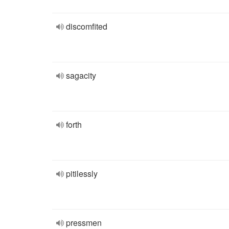
discomfited
sagacity
forth
pitilessly
pressmen