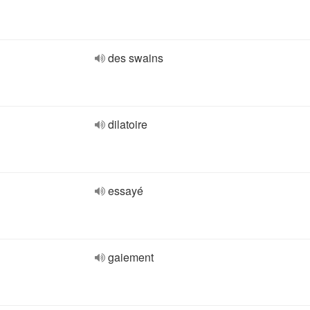
des swains
dilatoire
essayé
gaiement