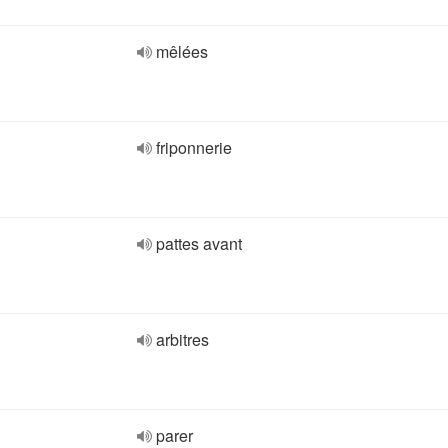
mêlées
friponnerie
pattes avant
arbitres
parer