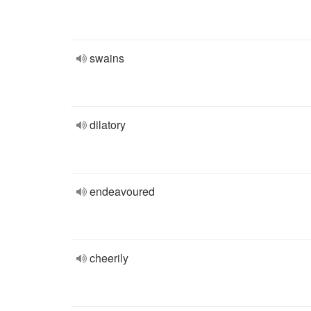
swains
dilatory
endeavoured
cheerily