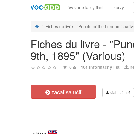
Vytvorte karty flash
kurzy
Fiches du livre - "Punch, or the London Charivar
Fiches du livre - "Pu
9th, 1895" (Various)
0
101 informačný list
ne
začať sa učiť
stiahnuť mp3
otázka