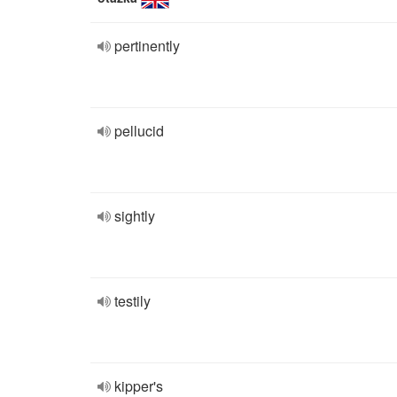
pertinently
pellucid
sightly
testily
kipper's