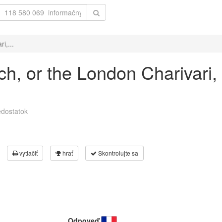
i,...
nch, or the London Charivari
dostatok
vytlačiť
hrať
Skontrolujte sa
Odpoveď