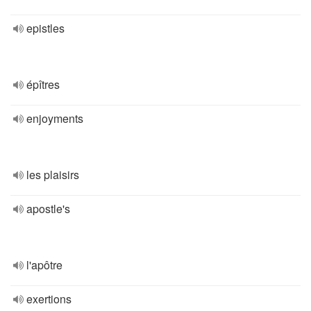
epistles
épîtres
enjoyments
les plaisirs
apostle's
l'apôtre
exertions