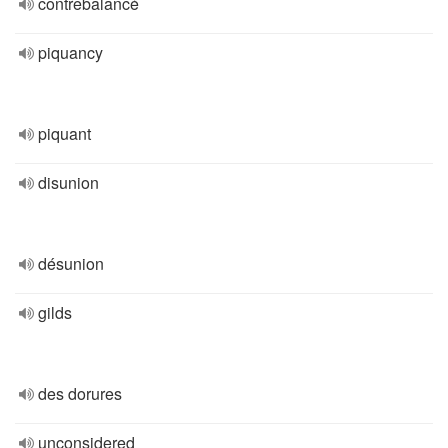
contrebalancé
piquancy
piquant
disunion
désunion
gilds
des dorures
unconsidered