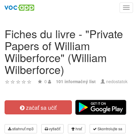
Toggl
navig
Fiches du livre - "Private
Papers of William
Wilberforce" (William
Wilberforce)
0
101 informačný list
nedostatok
začať sa učiť
stiahnuť mp3
vytlačiť
hrať
Skontrolujte sa