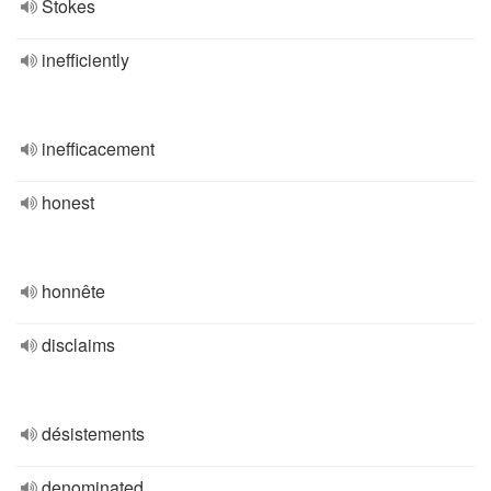
Stokes
inefficiently
inefficacement
honest
honnête
disclaims
désistements
denominated