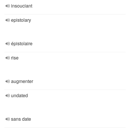
insouciant
epistolary
épistolaire
rise
augmenter
undated
sans date