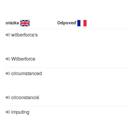
otázka
Odpoveď
wilberforce's
Wilberforce
circumstanced
circonstancié
imputing