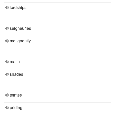
lordships
seigneuries
malignantly
malin
shades
teintes
priding