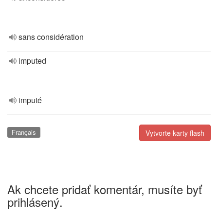
sans considération
imputed
imputé
Français
Vytvorte karty flash
Ak chcete pridať komentár, musíte byť
prihlásený.