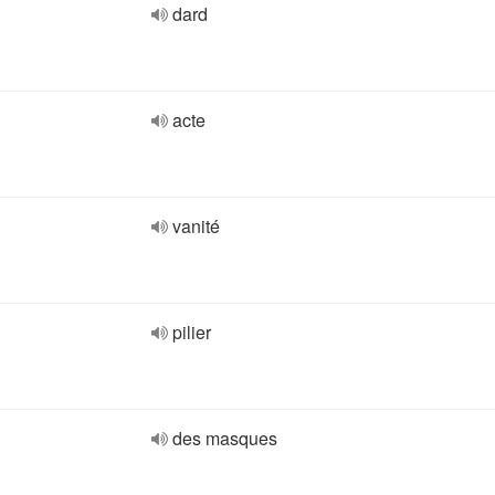
dard
acte
vanité
pilier
des masques