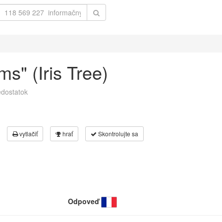
ms" (Iris Tree)
dostatok
vytlačiť
hrať
Skontrolujte sa
Odpoveď