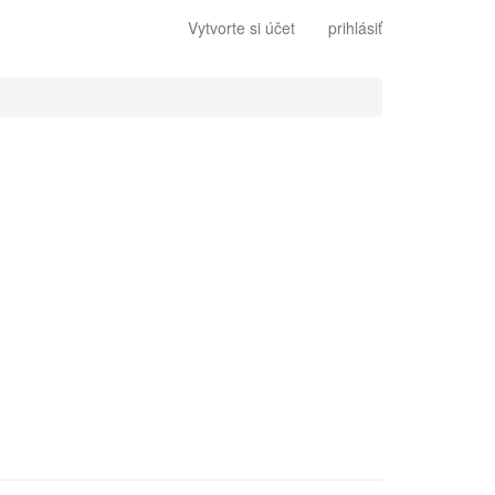
Vytvorte si účet
prihlásiť