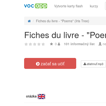
Vytvorte karty flash
kurzy
Fiches du livre - "Poems" (Iris Tree)
Fiches du livre - "Poe
0
101 informačný list
ne
začať sa učiť
stiahnuť mp3
otázka