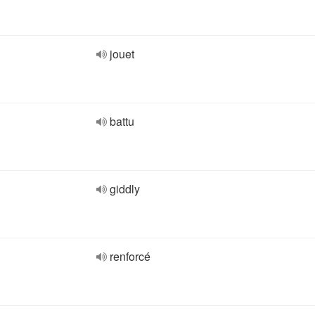
jouet
battu
giddly
renforcé