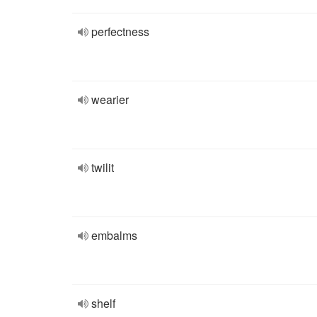
perfectness
wearier
twilit
embalms
shelf