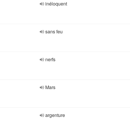
inéloquent
sans feu
nerfs
Mars
argenture