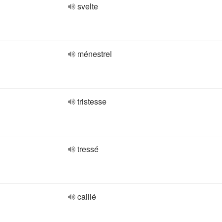
svelte
ménestrel
tristesse
tressé
caillé