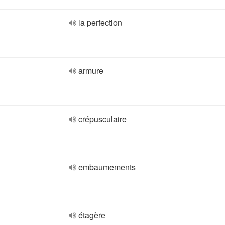
la perfection
armure
crépusculaire
embaumements
étagère