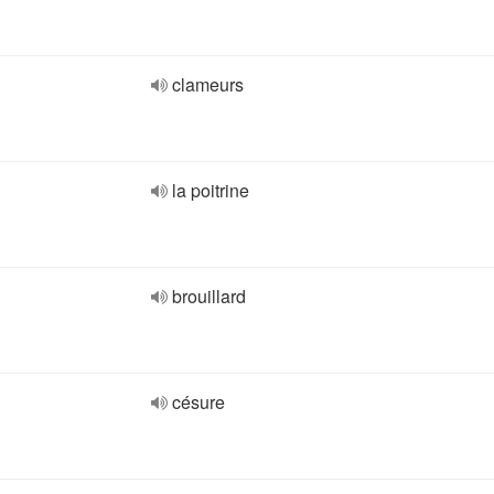
clameurs
la poitrine
brouillard
césure