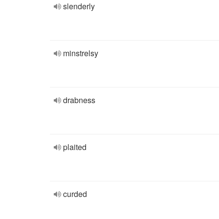
slenderly
minstrelsy
drabness
plaited
curded