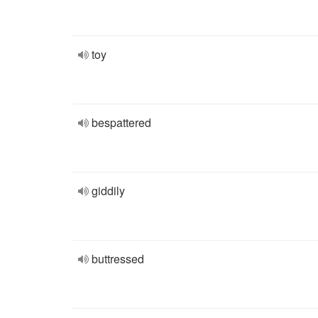
toy
bespattered
giddily
buttressed