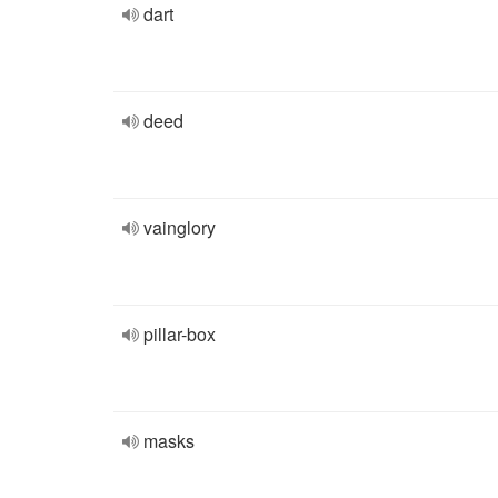
dart
deed
vainglory
pillar-box
masks