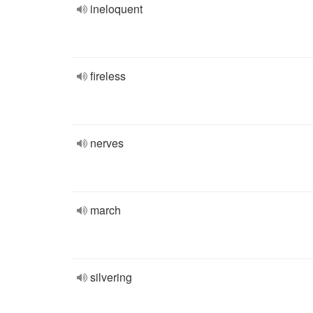
ineloquent
fireless
nerves
march
silvering