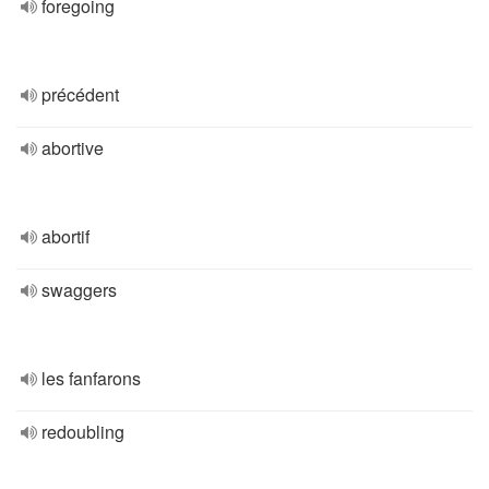
foregoing
précédent
abortive
abortif
swaggers
les fanfarons
redoubling