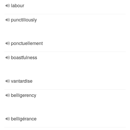
labour
punctiliously
ponctuellement
boastfulness
vantardise
belligerency
belligérance