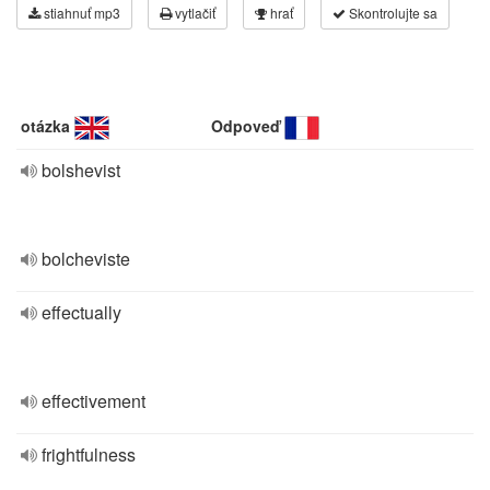
stiahnuť mp3
vytlačiť
hrať
Skontrolujte sa
otázka
Odpoveď
bolshevist
bolcheviste
effectually
effectivement
frightfulness