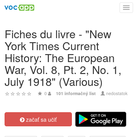
Toggl
navig
Fiches du livre - "New
York Times Current
History: The European
War, Vol. 8, Pt. 2, No. 1,
July 1918" (Various)
0
101 informačný list
nedostatok
začať sa učiť