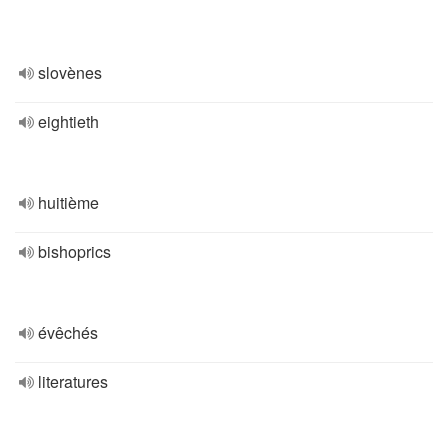
slovènes
eightieth
huitième
bishoprics
évêchés
literatures