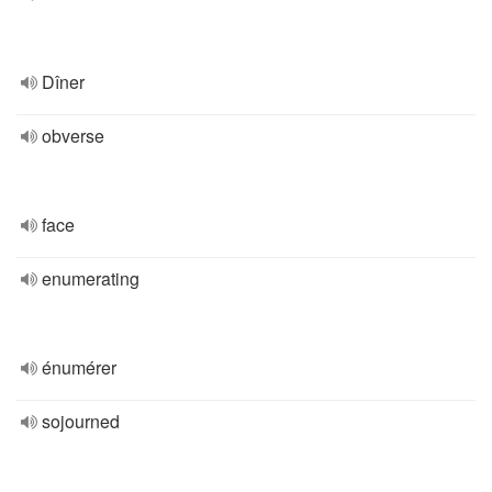
Dîner
obverse
face
enumerating
énumérer
sojourned