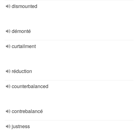
dismounted
démonté
curtailment
réduction
counterbalanced
contrebalancé
justness