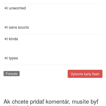
unworried
sans soucis
kinds
types
Français
Vytvorte karty flash
Ak chcete pridať komentár, musíte byť