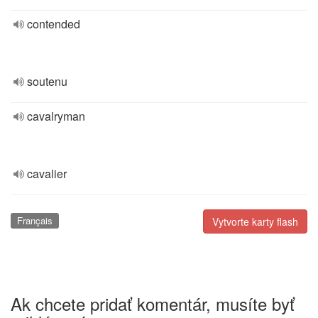
contended
soutenu
cavalryman
cavalier
Français
Vytvorte karty flash
Ak chcete pridať komentár, musíte byť