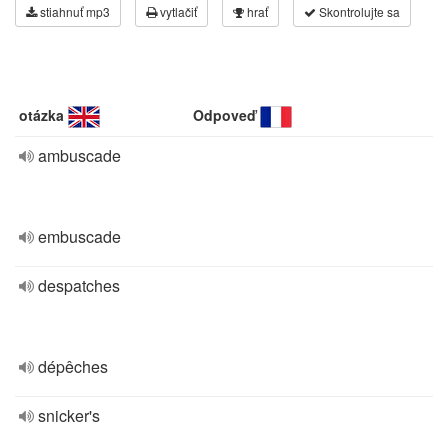
stiahnuť mp3
vytlačiť
hrať
Skontrolujte sa
otázka
Odpoveď
ambuscade
embuscade
despatches
dépêches
snicker's