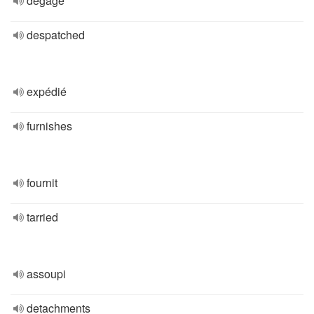
dégagé
despatched
expédié
furnishes
fournit
tarried
assoupi
detachments