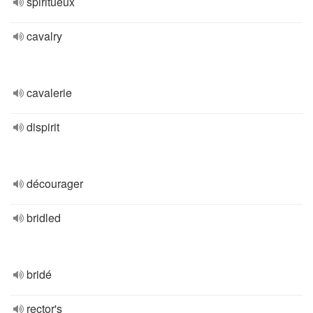
spiritueux
cavalry
cavalerie
dispirit
décourager
bridled
bridé
rector's