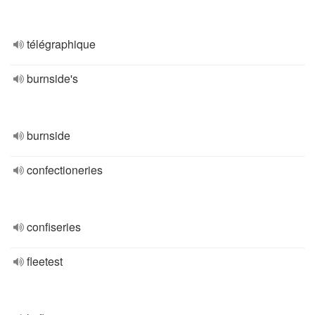
télégraphique
burnside's
burnside
confectioneries
confiseries
fleetest