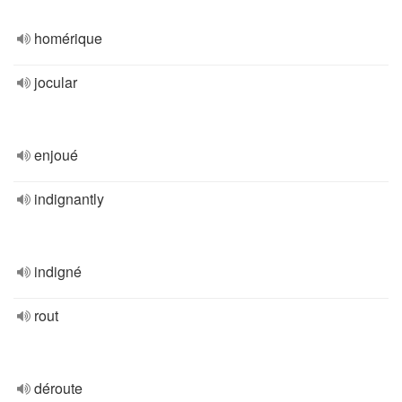
homérique
jocular
enjoué
indignantly
indigné
rout
déroute