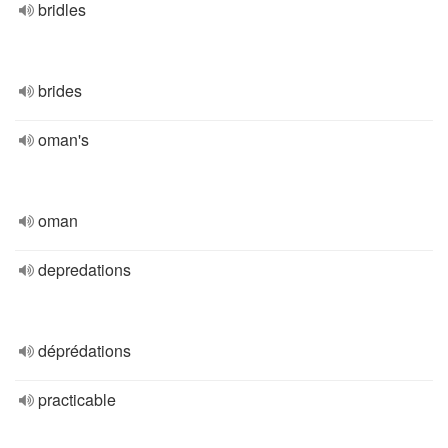
bridles
brides
oman's
oman
depredations
déprédations
practicable