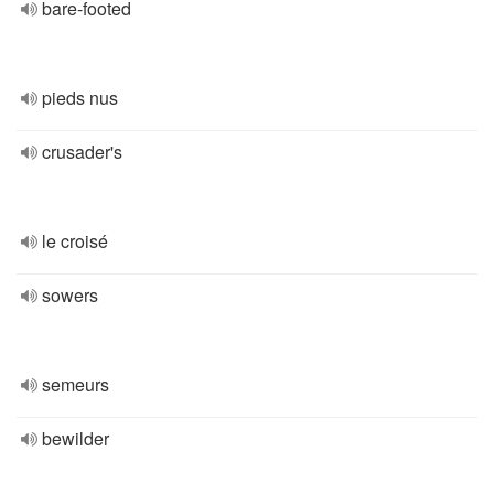
bare-footed
pieds nus
crusader's
le croisé
sowers
semeurs
bewilder