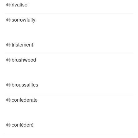
rivaliser
sorrowfully
tristement
brushwood
broussailles
confederate
confédéré