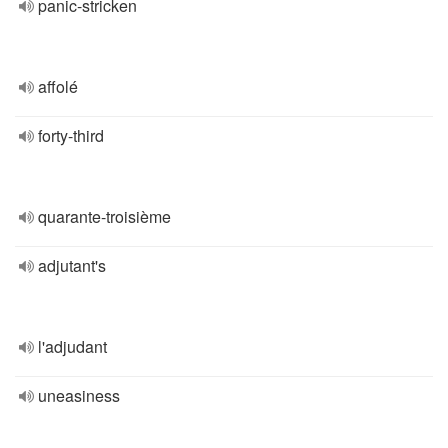
panic-stricken
affolé
forty-third
quarante-troisième
adjutant's
l'adjudant
uneasiness