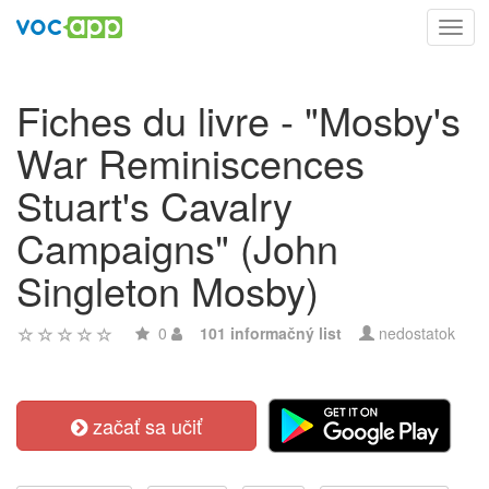
Toggl
navig
Fiches du livre - "Mosby's
War Reminiscences
Stuart's Cavalry
Campaigns" (John
Singleton Mosby)
0
101 informačný list
nedostatok
začať sa učiť