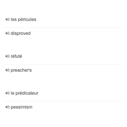
les péricules
disproved
réfuté
preacher's
le prédicateur
pessimism