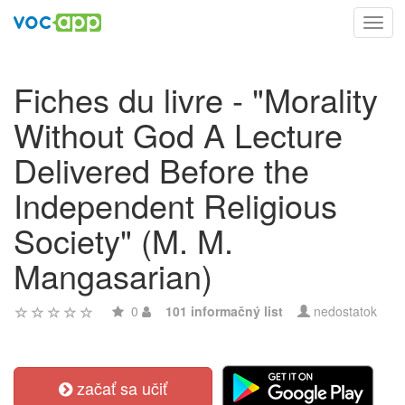
Toggl
navig
Fiches du livre - "Morality
Without God A Lecture
Delivered Before the
Independent Religious
Society" (M. M.
Mangasarian)
0
101 informačný list
nedostatok
začať sa učiť