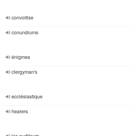
convoitise
conundrums
énigmes
clergyman's
ecclésiastique
hearers
les auditeurs