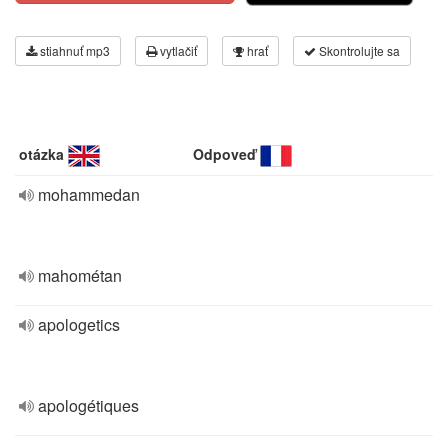
stiahnuť mp3
vytlačiť
hrať
Skontrolujte sa
otázka
Odpoveď
mohammedan
mahométan
apologetics
apologétiques