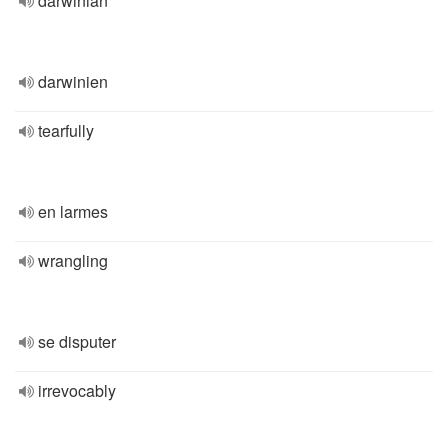
darwinian
darwinien
tearfully
en larmes
wrangling
se disputer
irrevocably