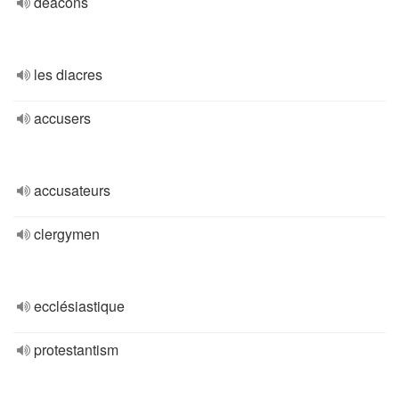
deacons
les diacres
accusers
accusateurs
clergymen
ecclésiastique
protestantism