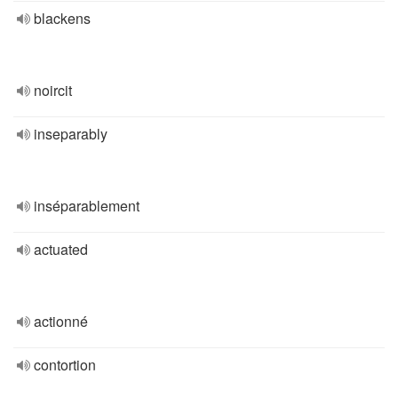
blackens
noircit
inseparably
inséparablement
actuated
actionné
contortion