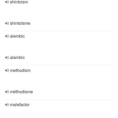
shintoism
shintoïsme
alembic
alambic
methodism
méthodisme
malefactor