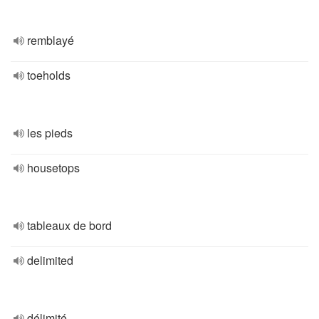
remblayé
toeholds
les pieds
housetops
tableaux de bord
delimited
délimité