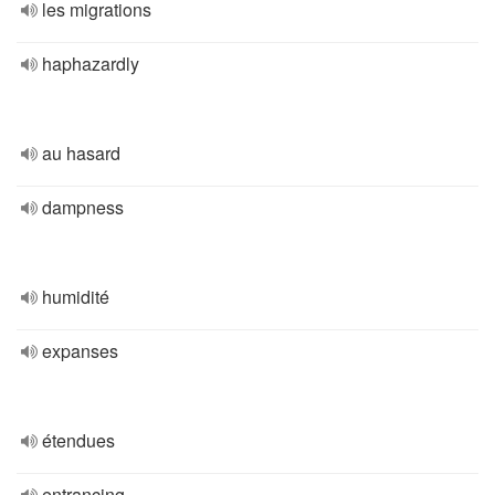
les migrations
haphazardly
au hasard
dampness
humidité
expanses
étendues
entrancing