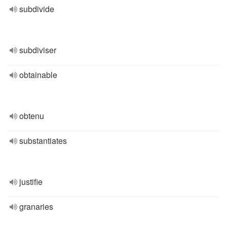
subdivide
subdiviser
obtainable
obtenu
substantiates
justifie
granaries