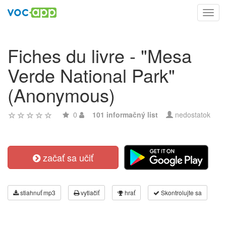
Toggl
navig
Fiches du livre - "Mesa
Verde National Park"
(Anonymous)
0
101 informačný list
nedostatok
začať sa učiť
stiahnuť mp3
vytlačiť
hrať
Skontrolujte sa