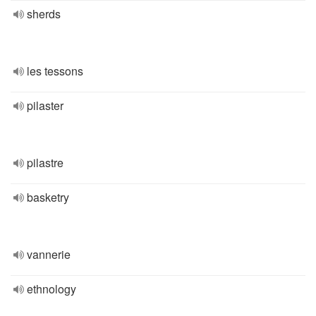
sherds
les tessons
pilaster
pilastre
basketry
vannerie
ethnology