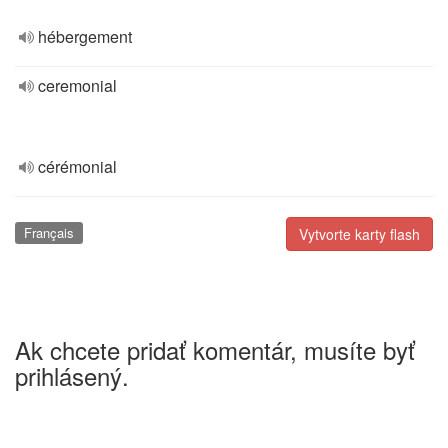
hébergement
ceremonial
cérémonial
Français
Vytvorte karty flash
Ak chcete pridať komentár, musíte byť
prihlásený.