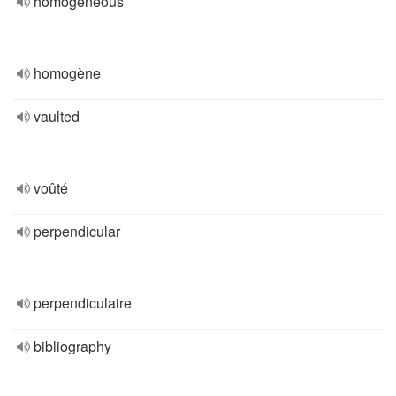
homogeneous
homogène
vaulted
voûté
perpendicular
perpendiculaire
bibliography