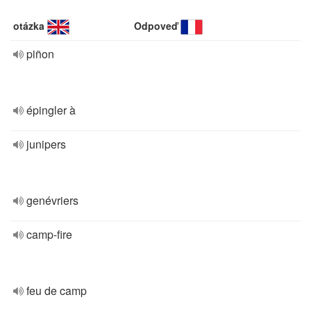
otázka
Odpoveď
piñon
épingler à
junipers
genévriers
camp-fire
feu de camp