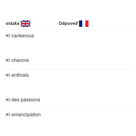
otázka
Odpoveď
cankerous
chancre
enthrals
des passions
emancipation