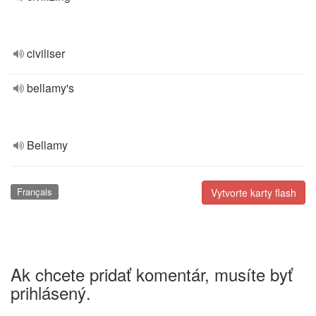
civiliser
bellamy's
Bellamy
Français
Vytvorte karty flash
Ak chcete pridať komentár, musíte byť
prihlásený.