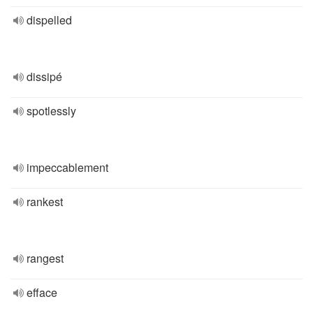
dispelled
dissipé
spotlessly
impeccablement
rankest
rangest
efface