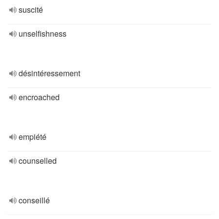
suscité
unselfishness
désintéressement
encroached
empiété
counselled
conseillé