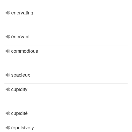
enervating
énervant
commodious
spacieux
cupidity
cupidité
repulsively