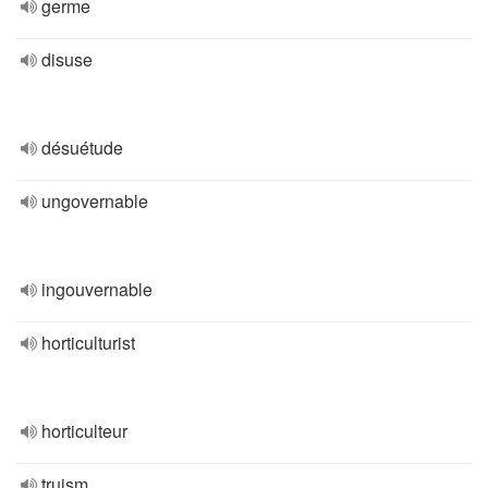
germe
disuse
désuétude
ungovernable
ingouvernable
horticulturist
horticulteur
truism