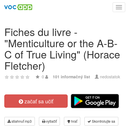
Toggl
navig
Fiches du livre -
"Menticulture or the A-B-
C of True Living" (Horace
Fletcher)
0
101 informačný list
nedostatok
začať sa učiť
stiahnuť mp3
vytlačiť
hrať
Skontrolujte sa