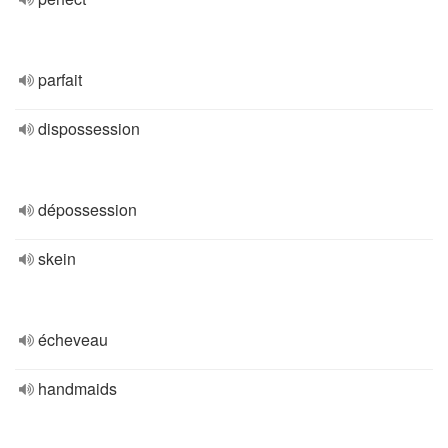
parfait
dispossession
dépossession
skein
écheveau
handmaids