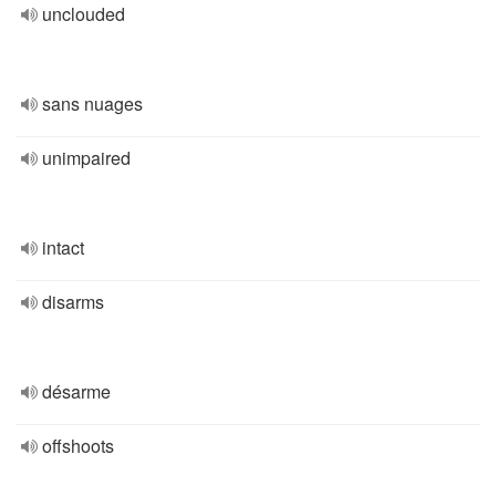
unclouded
sans nuages
unimpaired
intact
disarms
désarme
offshoots