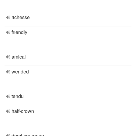
richesse
friendly
amical
wended
tendu
half-crown
demi-couronne