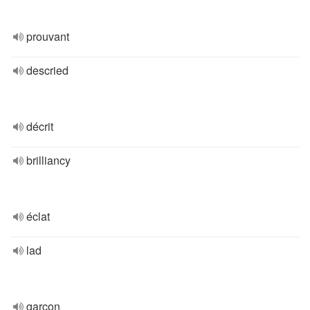
prouvant
descried
décrit
brilliancy
éclat
lad
garçon