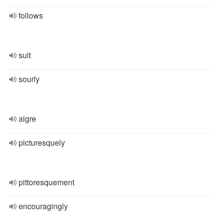
follows
suit
sourly
aigre
picturesquely
pittoresquement
encouragingly