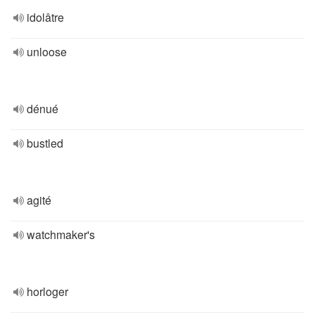
idolâtre
unloose
dénué
bustled
agité
watchmaker's
horloger