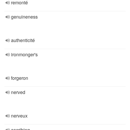
remonté
genuineness
authenticité
ironmonger's
forgeron
nerved
nerveux
ascribing