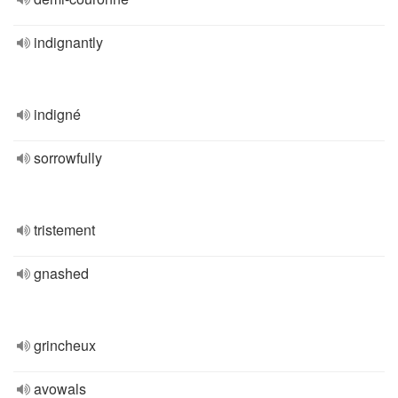
indignantly
indigné
sorrowfully
tristement
gnashed
grincheux
avowals