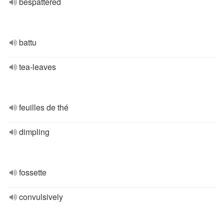
bespattered
battu
tea-leaves
feuilles de thé
dimpling
fossette
convulsively