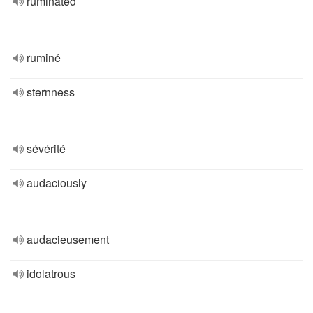
ruminated
ruminé
sternness
sévérité
audaciously
audacieusement
idolatrous