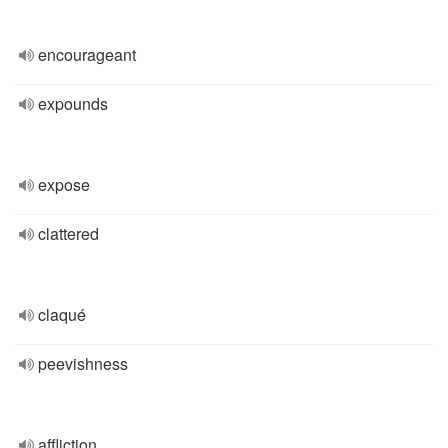
encourageant
expounds
expose
clattered
claqué
peevishness
affliction