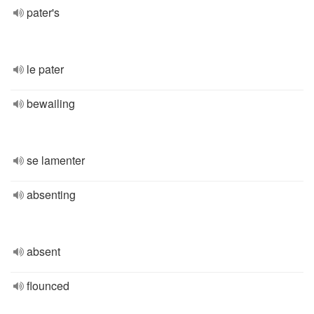
pater's
le pater
bewailing
se lamenter
absenting
absent
flounced