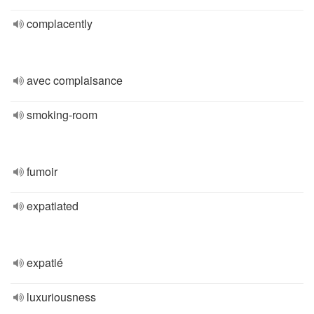
complacently
avec complaisance
smoking-room
fumoir
expatiated
expatié
luxuriousness