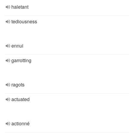
haletant
tediousness
ennui
garrotting
ragots
actuated
actionné