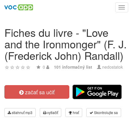
Toggl
navig
Fiches du livre - "Love
and the Ironmonger" (F. J.
(Frederick John) Randall)
0
101 informačný list
nedostatok
začať sa učiť
stiahnuť mp3
vytlačiť
hrať
Skontrolujte sa