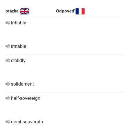
otázka
Odpoveď
irritably
irritable
stolidly
solidement
half-sovereign
demi-souverain