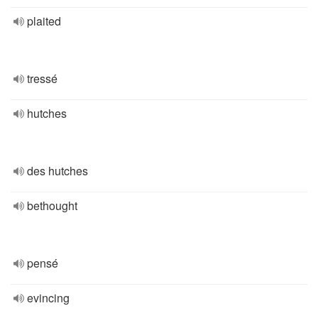
plaited
tressé
hutches
des hutches
bethought
pensé
evincing