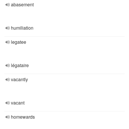
abasement
humiliation
legatee
légataire
vacantly
vacant
homewards