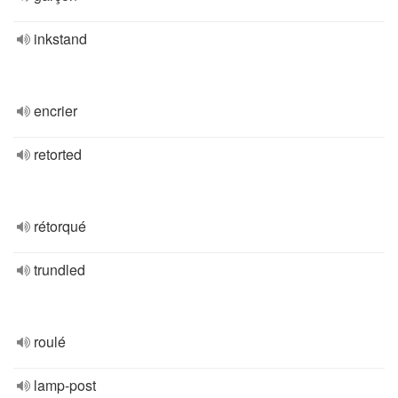
inkstand
encrier
retorted
rétorqué
trundled
roulé
lamp-post