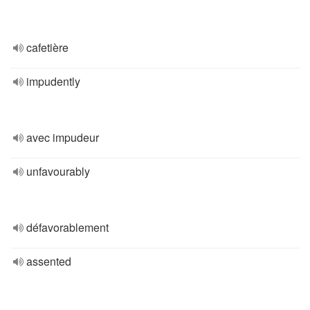
cafetière
impudently
avec impudeur
unfavourably
défavorablement
assented