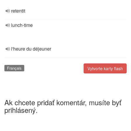
retentit
lunch-time
l'heure du déjeuner
Français
Vytvorte karty flash
Ak chcete pridať komentár, musíte byť
prihlásený.