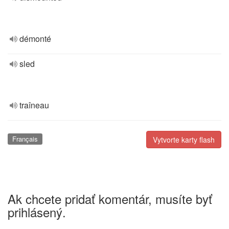
démonté
sled
traîneau
Français
Vytvorte karty flash
Ak chcete pridať komentár, musíte byť
prihlásený.