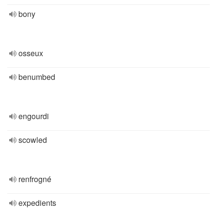
bony
osseux
benumbed
engourdi
scowled
renfrogné
expedients