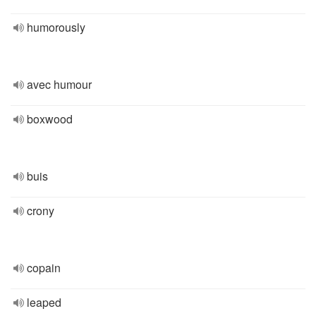
humorously
avec humour
boxwood
buis
crony
copain
leaped