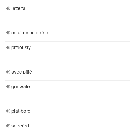
latter's
celui de ce dernier
piteously
avec pitié
gunwale
plat-bord
sneered