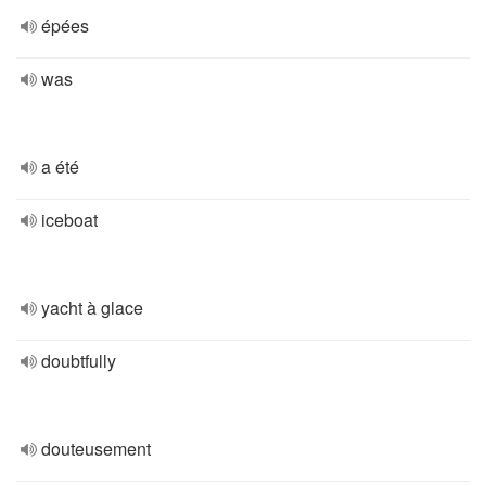
épées
was
a été
iceboat
yacht à glace
doubtfully
douteusement