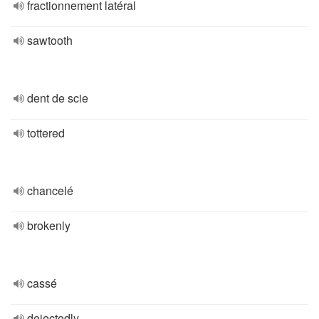
fractionnement latéral
sawtooth
dent de scie
tottered
chancelé
brokenly
cassé
dejectedly