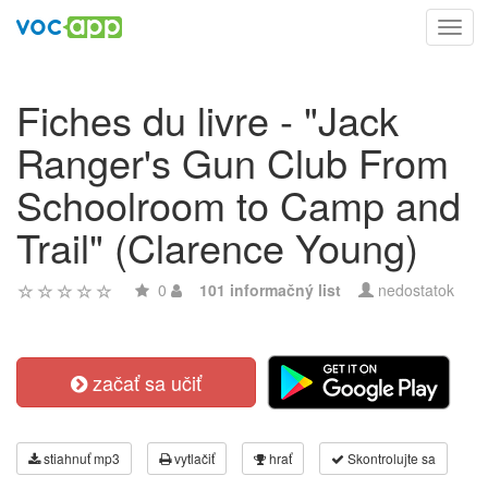
Toggl
navig
Fiches du livre - "Jack
Ranger's Gun Club From
Schoolroom to Camp and
Trail" (Clarence Young)
0
101 informačný list
nedostatok
začať sa učiť
stiahnuť mp3
vytlačiť
hrať
Skontrolujte sa