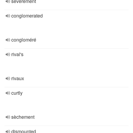
sévèrement
conglomerated
congloméré
rival's
rivaux
curtly
sèchement
dismounted