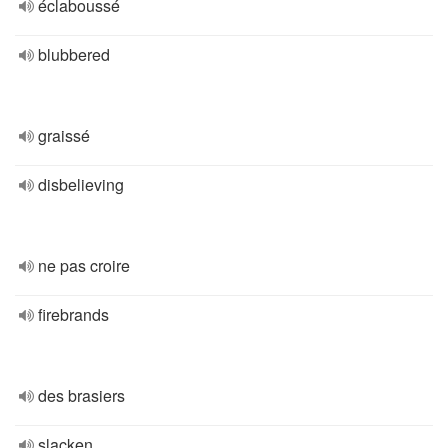
éclaboussé
blubbered
graissé
disbelieving
ne pas croire
firebrands
des brasiers
slacken