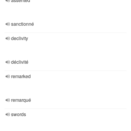
assented
sanctionné
declivity
déclivité
remarked
remarqué
swords