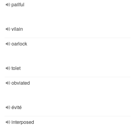
pailful
vilain
oarlock
tolet
obviated
évité
interposed