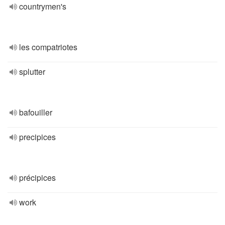
countrymen's
les compatriotes
splutter
bafouiller
precipices
précipices
work