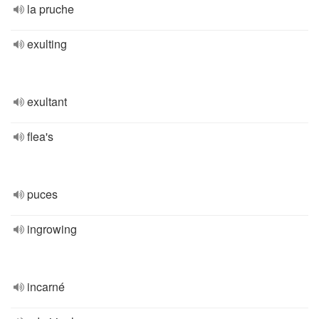
la pruche
exulting
exultant
flea's
puces
ingrowing
incarné