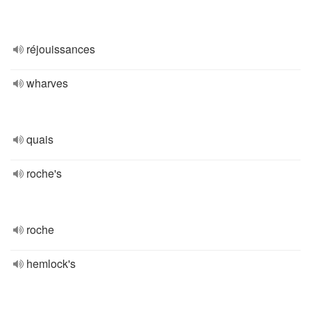
réjouissances
wharves
quais
roche's
roche
hemlock's