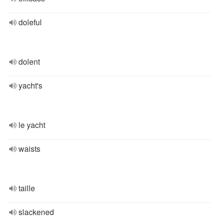
doleful
dolent
yacht's
le yacht
waists
taille
slackened