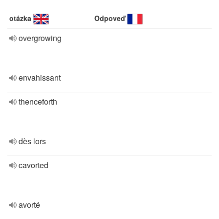
otázka
Odpoveď
overgrowing
envahissant
thenceforth
dès lors
cavorted
avorté