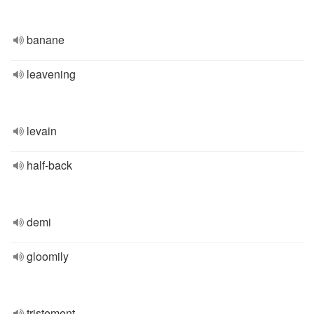
banane
leavening
levain
half-back
demi
gloomily
tristement