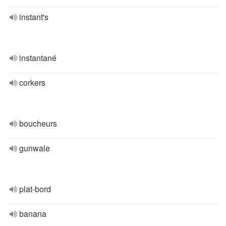
instant's
instantané
corkers
boucheurs
gunwale
plat-bord
banana