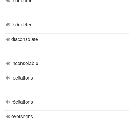
redoubled
redoubler
disconsolate
inconsolable
recitations
récitations
overseer's