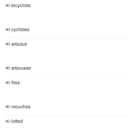
bicyclists
cyclistes
arbutus
arbousier
flies
mouches
lofted