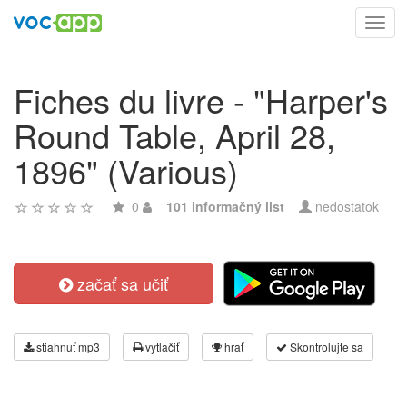
Toggl
navig
Fiches du livre - "Harper's
Round Table, April 28,
1896" (Various)
0
101 informačný list
nedostatok
začať sa učiť
stiahnuť mp3
vytlačiť
hrať
Skontrolujte sa