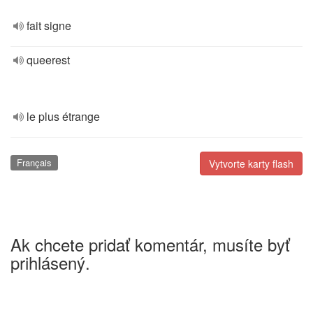
fait signe
queerest
le plus étrange
Français
Vytvorte karty flash
Ak chcete pridať komentár, musíte byť
prihlásený.