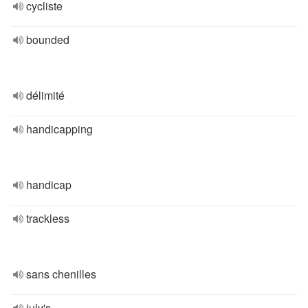
cycliste
bounded
délimité
handicapping
handicap
trackless
sans chenilles
july's