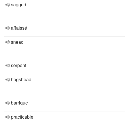
sagged
affaissé
snead
serpent
hogshead
barrique
practicable