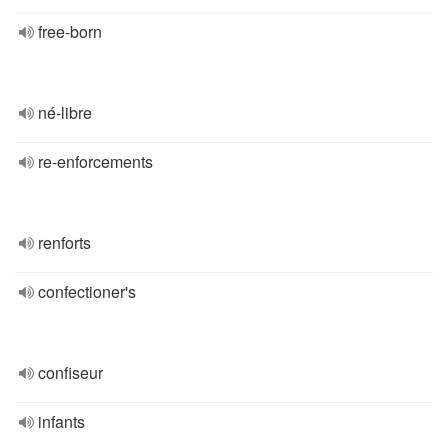
free-born
né-libre
re-enforcements
renforts
confectioner's
confiseur
infants