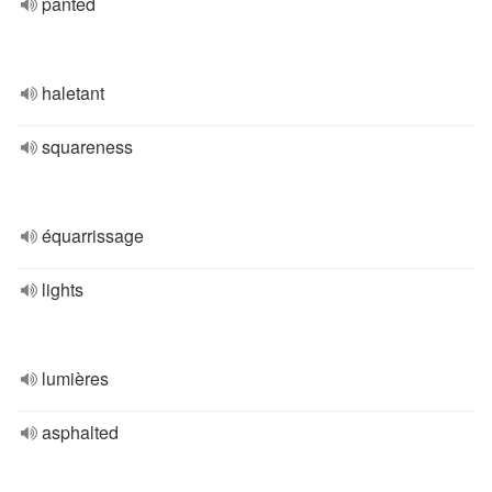
panted
haletant
squareness
équarrissage
lights
lumières
asphalted