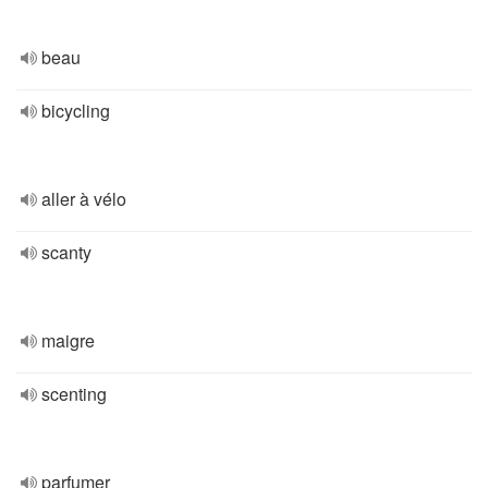
beau
bicycling
aller à vélo
scanty
maigre
scenting
parfumer