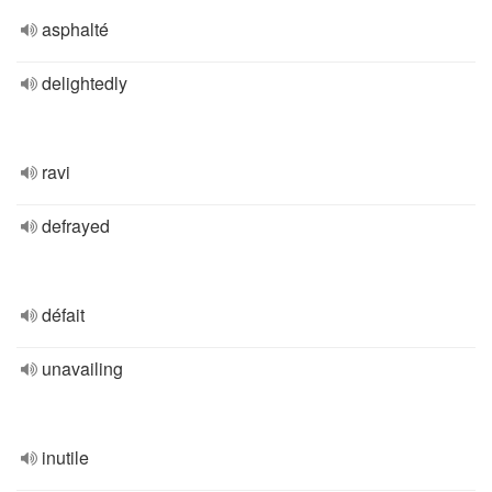
asphalté
delightedly
ravi
defrayed
défait
unavailing
inutile