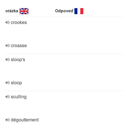
otázka
Odpoveď
crookes
croasse
sloop's
sloop
sculling
dégouttement