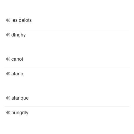
les dalots
dinghy
canot
alaric
alarique
hungrily