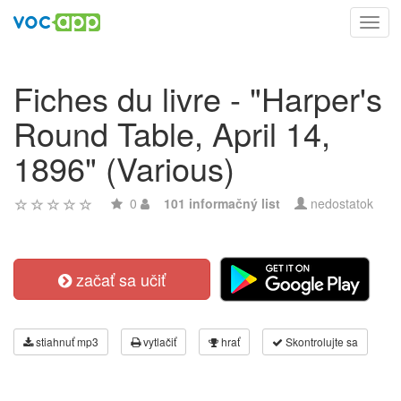
Toggl
navig
Fiches du livre - "Harper's
Round Table, April 14,
1896" (Various)
0
101 informačný list
nedostatok
začať sa učiť
stiahnuť mp3
vytlačiť
hrať
Skontrolujte sa