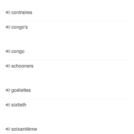
contraires
congo's
congo
schooners
goélettes
sixtieth
soixantième