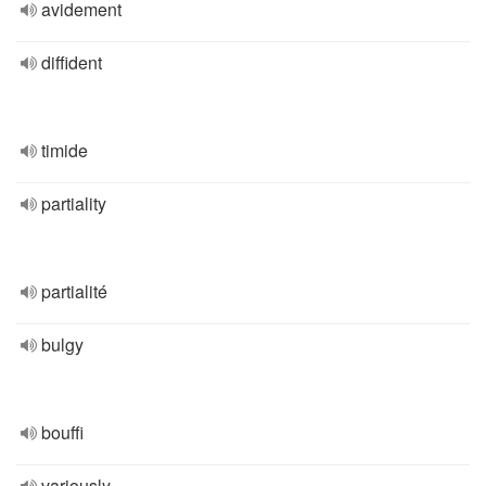
avidement
diffident
timide
partiality
partialité
bulgy
bouffi
variously