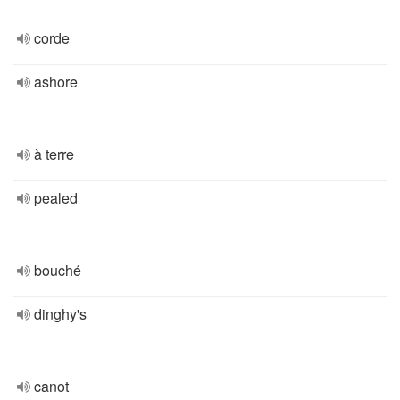
corde
ashore
à terre
pealed
bouché
dinghy's
canot