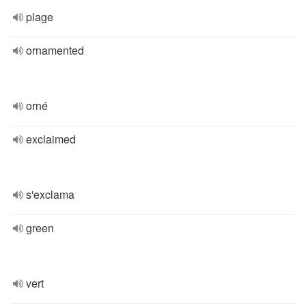
plage
ornamented
orné
exclaimed
s'exclama
green
vert