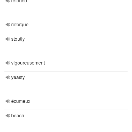
retorted
rétorqué
stoutly
vigoureusement
yeasty
écumeux
beach