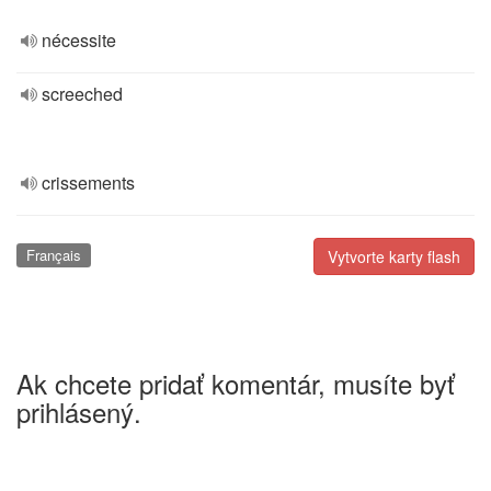
nécessite
screeched
crissements
Français
Vytvorte karty flash
Ak chcete pridať komentár, musíte byť
prihlásený.