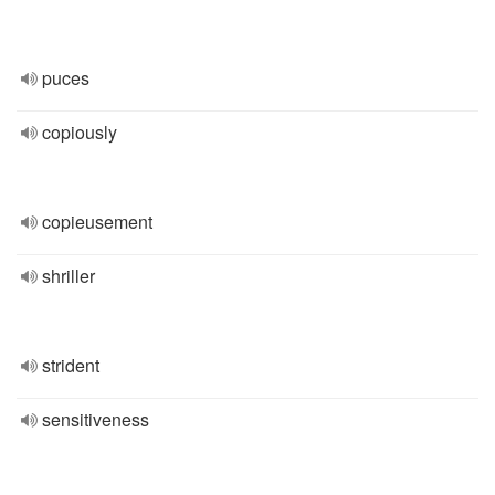
puces
copiously
copieusement
shriller
strident
sensitiveness