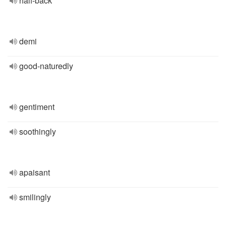
half-back
demi
good-naturedly
gentiment
soothingly
apaisant
smilingly