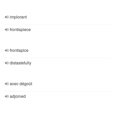
implorant
frontispiece
frontispice
distastefully
avec dégoût
adjoined