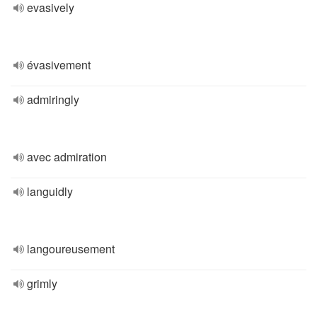
evasively
évasivement
admiringly
avec admiration
languidly
langoureusement
grimly