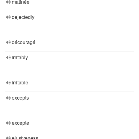
matinée
dejectedly
découragé
irritably
irritable
excepts
excepte
elusiveness