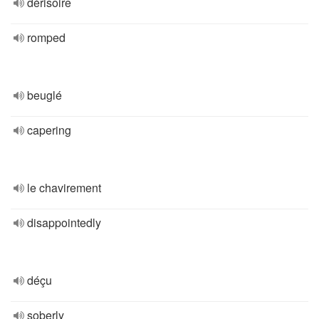
dérisoire
romped
beuglé
capering
le chavirement
disappointedly
déçu
soberly