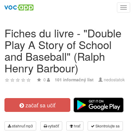
Toggl
navig
Fiches du livre - "Double
Play A Story of School
and Baseball" (Ralph
Henry Barbour)
0
101 informačný list
nedostatok
začať sa učiť
stiahnuť mp3
vytlačiť
hrať
Skontrolujte sa