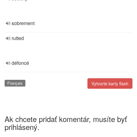
sobrement
rutted
défoncé
Français
Vytvorte karty flash
Ak chcete pridať komentár, musíte byť
prihlásený.