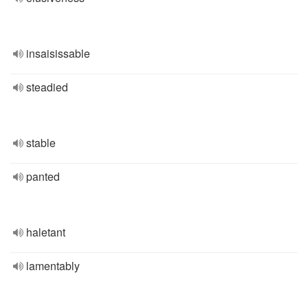
insaisissable
steadied
stable
panted
haletant
lamentably