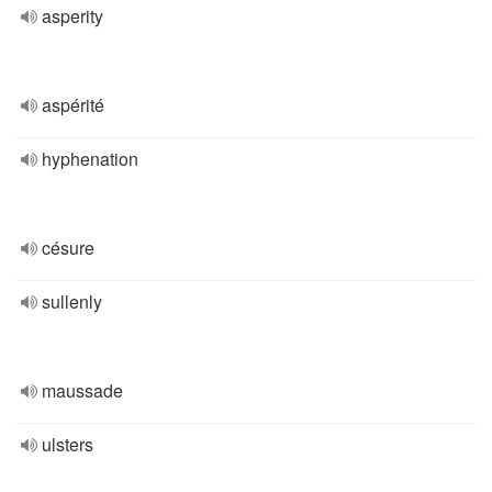
asperity
aspérité
hyphenation
césure
sullenly
maussade
ulsters