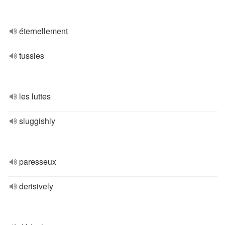
éternellement
tussles
les luttes
sluggishly
paresseux
derisively