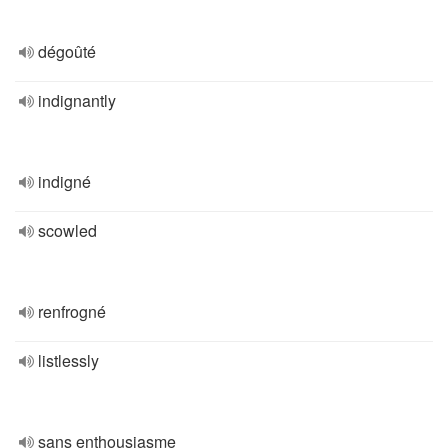
dégoûté
indignantly
indigné
scowled
renfrogné
listlessly
sans enthousiasme