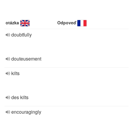
otázka
Odpoveď
doubtfully
douteusement
kilts
des kilts
encouragingly