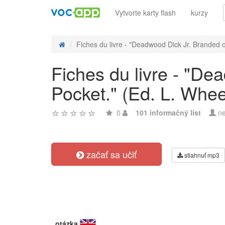
Vytvorte karty flash
kurzy
Fiches du livre - "Deadwood Dick Jr. Branded or
Fiches du livre - "D
Pocket." (Ed. L. Whee
0
101 informačný list
ne
začať sa učiť
stiahnuť mp3
otázka