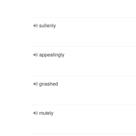
sullenly
appealingly
gnashed
mutely