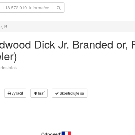
, R...
eadwood Dick Jr. Branded or,
ler)
dostatok
vytlačiť
hrať
Skontrolujte sa
Odpoveď