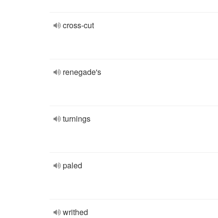
cross-cut
renegade's
turnings
paled
writhed