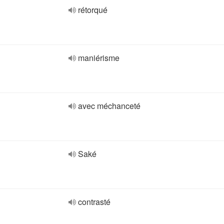
rétorqué
maniérisme
avec méchanceté
Saké
contrasté