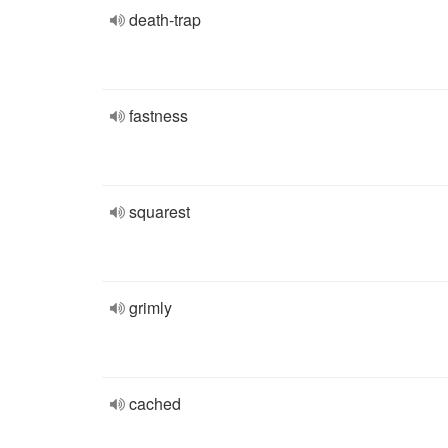
death-trap
fastness
squarest
grimly
cached