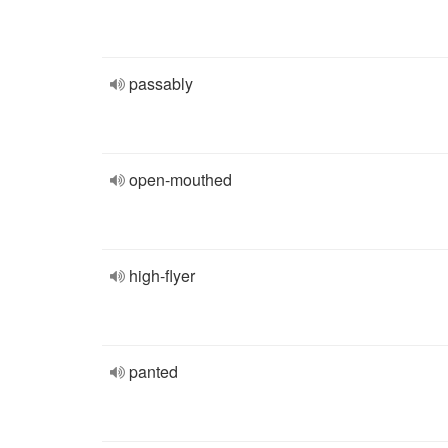
passably
open-mouthed
high-flyer
panted