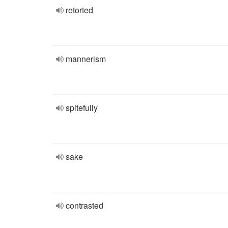
retorted
mannerism
spitefully
sake
contrasted