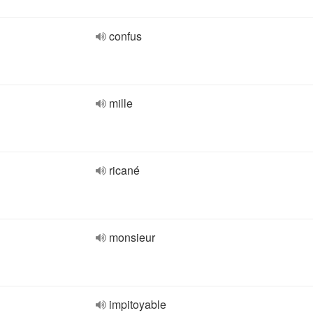
confus
mille
ricané
monsieur
impitoyable