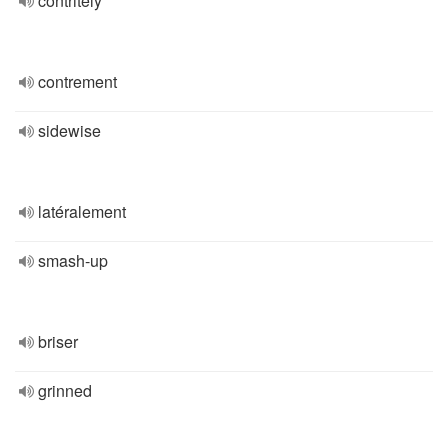
contritely
contrement
sidewise
latéralement
smash-up
briser
grinned