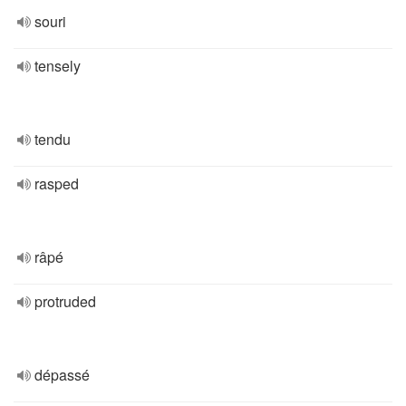
souri
tensely
tendu
rasped
râpé
protruded
dépassé