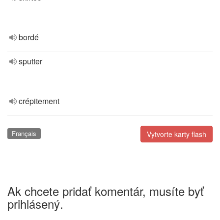
bordé
sputter
crépitement
Français
Vytvorte karty flash
Ak chcete pridať komentár, musíte byť
prihlásený.