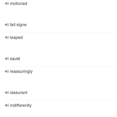
motioned
fait signe
leaped
sauté
reassuringly
rassurant
indifferently