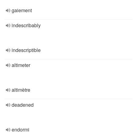
gaiement
indescribably
indescriptible
altimeter
altimètre
deadened
endormi