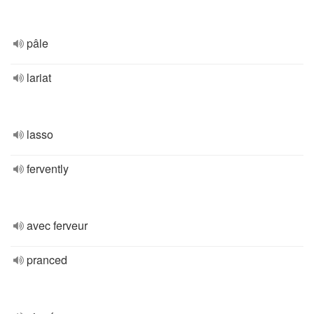
pâle
lariat
lasso
fervently
avec ferveur
pranced