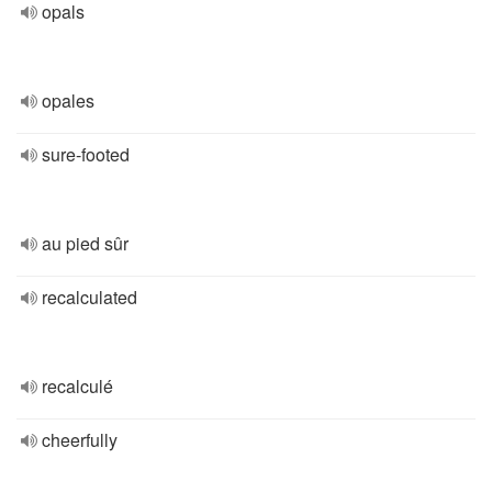
opals
opales
sure-footed
au pied sûr
recalculated
recalculé
cheerfully