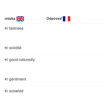
otázka
Odpoveď
fastness
solidité
good-naturedly
gentiment
scowled