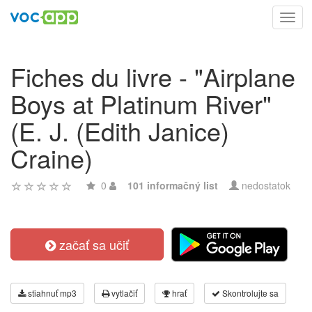
Toggl
navig
Fiches du livre - "Airplane
Boys at Platinum River"
(E. J. (Edith Janice)
Craine)
0
101 informačný list
nedostatok
začať sa učiť
stiahnuť mp3
vytlačiť
hrať
Skontrolujte sa