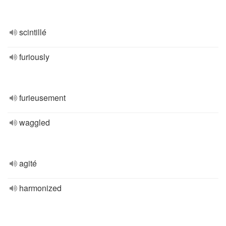
scintillé
furiously
furieusement
waggled
agité
harmonized