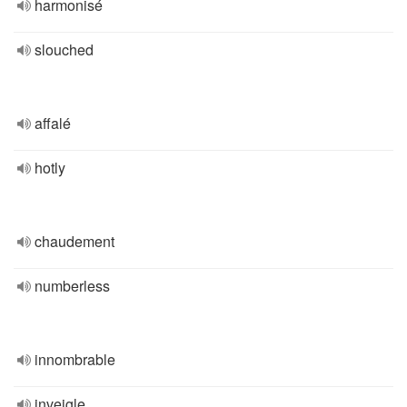
harmonisé
slouched
affalé
hotly
chaudement
numberless
innombrable
inveigle