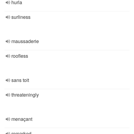
hurla
surliness
maussaderie
roofless
sans toit
threateningly
menaçant
remarked