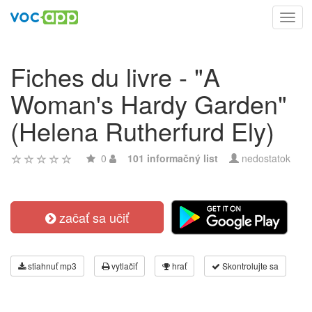
Toggl
navig
Fiches du livre - "A
Woman's Hardy Garden"
(Helena Rutherfurd Ely)
0
101 informačný list
nedostatok
začať sa učiť
stiahnuť mp3
vytlačiť
hrať
Skontrolujte sa