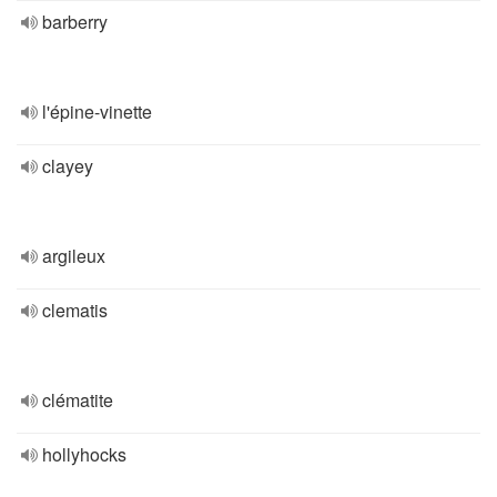
barberry
l'épine-vinette
clayey
argileux
clematis
clématite
hollyhocks