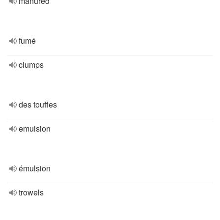
manured
fumé
clumps
des touffes
emulsion
émulsion
trowels