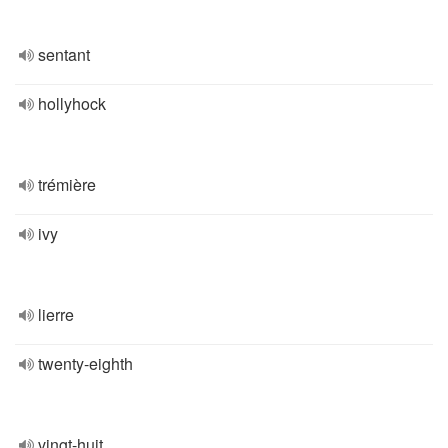
sentant
hollyhock
trémière
ivy
lierre
twenty-eighth
vingt-huit