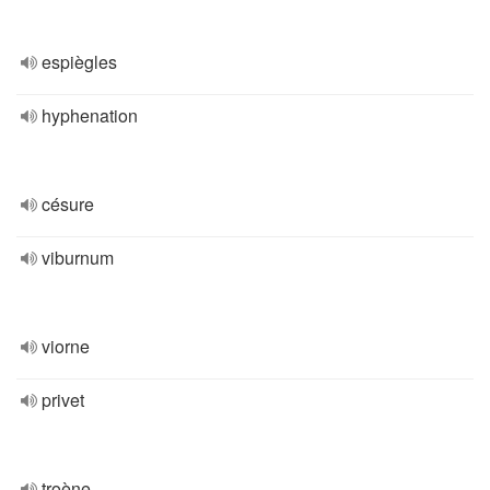
espiègles
hyphenation
césure
viburnum
viorne
privet
troène