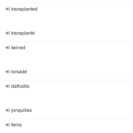
transplanted
transplanté
twined
torsadé
daffodils
jonquilles
ferns