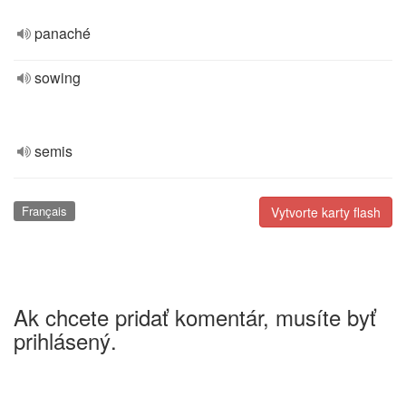
panaché
sowing
semis
Français
Vytvorte karty flash
Ak chcete pridať komentár, musíte byť
prihlásený.