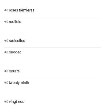
roses trémières
rootlets
radicelles
budded
bourré
twenty-ninth
vingt-neuf