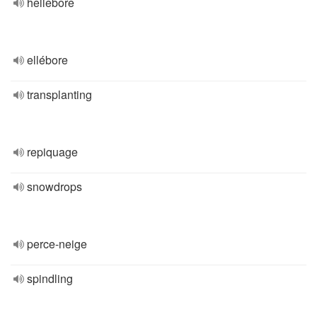
hellebore
ellébore
transplanting
repiquage
snowdrops
perce-neige
spindling