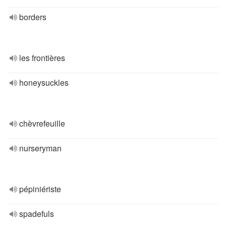
borders
les frontières
honeysuckles
chèvrefeuille
nurseryman
pépiniériste
spadefuls