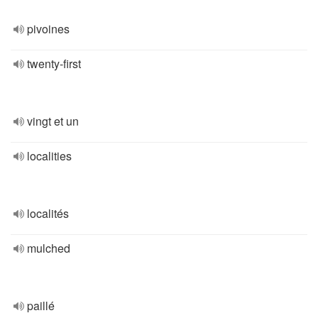
pivoines
twenty-first
vingt et un
localities
localités
mulched
paillé