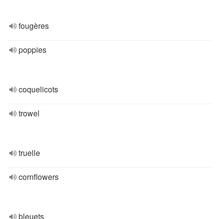
fougères
poppies
coquelicots
trowel
truelle
cornflowers
bleuets