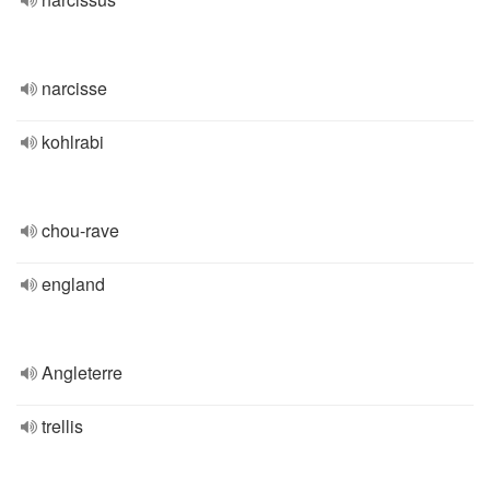
narcisse
kohlrabi
chou-rave
england
Angleterre
trellis