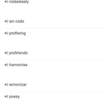
noiselessly
sin ruido
proffering
profiriendo
harmonise
armonizar
poesy