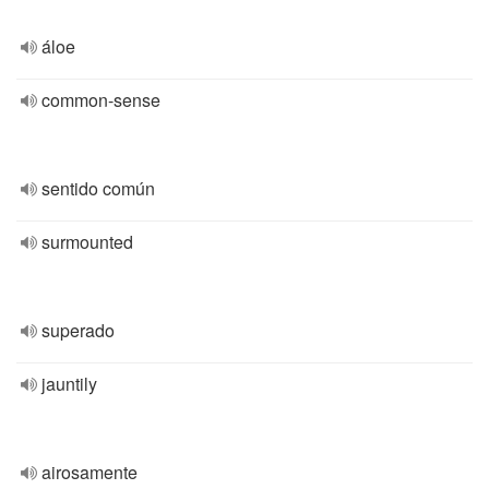
áloe
common-sense
sentido común
surmounted
superado
jauntily
airosamente