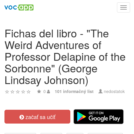
Toggl
navig
Fichas del libro - "The
Weird Adventures of
Professor Delapine of the
Sorbonne" (George
Lindsay Johnson)
0
101 informačný list
nedostatok
začať sa učiť