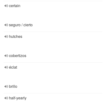
certain
seguro / cierto
hutches
cobertizos
éclat
brillo
half-yearly