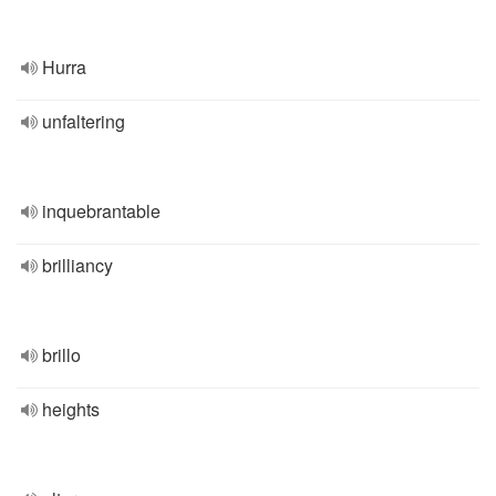
Hurra
unfaltering
inquebrantable
brilliancy
brillo
heights