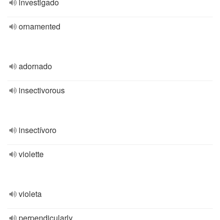
investigado
ornamented
adornado
insectivorous
insectívoro
violette
violeta
perpendicularly