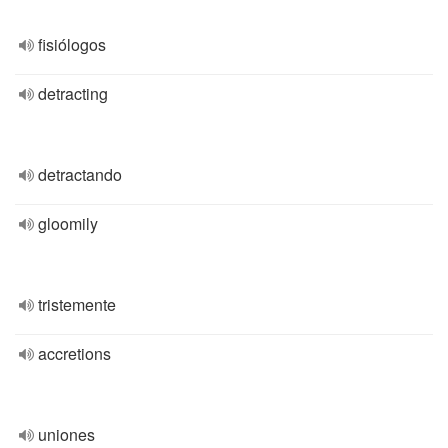
fisiólogos
detracting
detractando
gloomily
tristemente
accretions
uniones