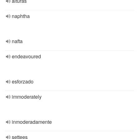
alturas
naphtha
nafta
endeavoured
esforzado
immoderately
inmoderadamente
settees