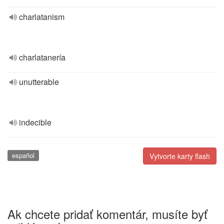
charlatanism
charlatanería
unutterable
indecible
español
Vytvorte karty flash
Ak chcete pridať komentár, musíte byť