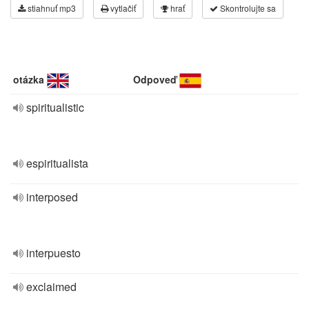
stiahnuť mp3
vytlačiť
hrať
Skontrolujte sa
otázka
Odpoveď
spiritualistic
espiritualista
interposed
interpuesto
exclaimed