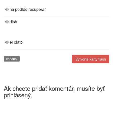
ha podido recuperar
dish
el plato
español
Vytvorte karty flash
Ak chcete pridať komentár, musíte byť
prihlásený.