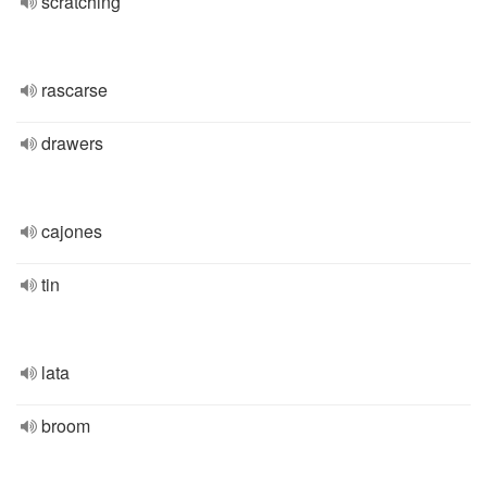
scratching
rascarse
drawers
cajones
tin
lata
broom