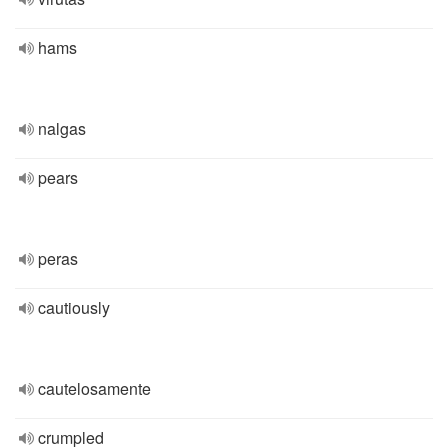
hams
nalgas
pears
peras
cautiously
cautelosamente
crumpled