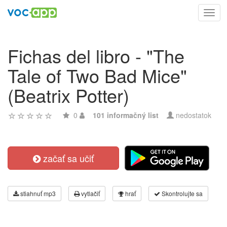
Toggl
navig
Fichas del libro - "The
Tale of Two Bad Mice"
(Beatrix Potter)
0
101 informačný list
nedostatok
začať sa učiť
stiahnuť mp3
vytlačiť
hrať
Skontrolujte sa