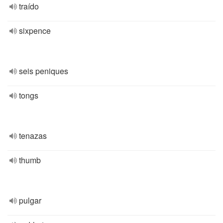
traído
sixpence
seis peniques
tongs
tenazas
thumb
pulgar