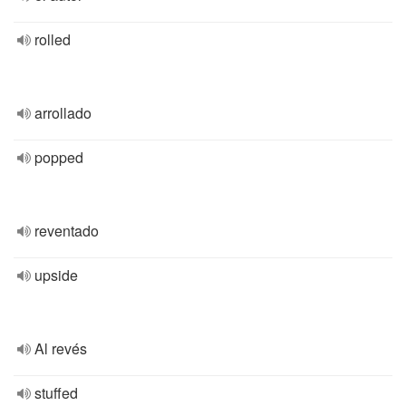
rolled
arrollado
popped
reventado
upside
Al revés
stuffed