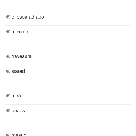
el esparadrapo
mischief
travesura
stared
miró
beads
rosario