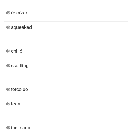
reforzar
squeaked
chilló
scuffling
forcejeo
leant
inclinado