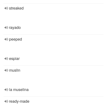
streaked
rayado
peeped
espiar
muslin
la muselina
ready-made