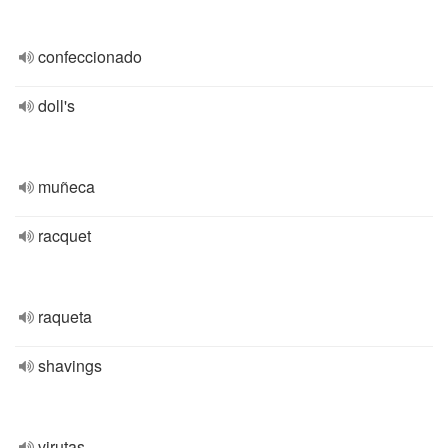
confeccionado
doll's
muñeca
racquet
raqueta
shavings
virutas