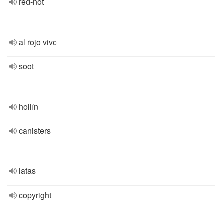
red-hot
al rojo vivo
soot
hollín
canisters
latas
copyright