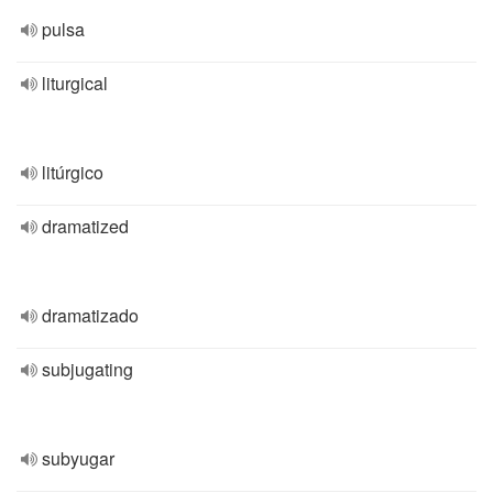
pulsa
liturgical
litúrgico
dramatized
dramatizado
subjugating
subyugar