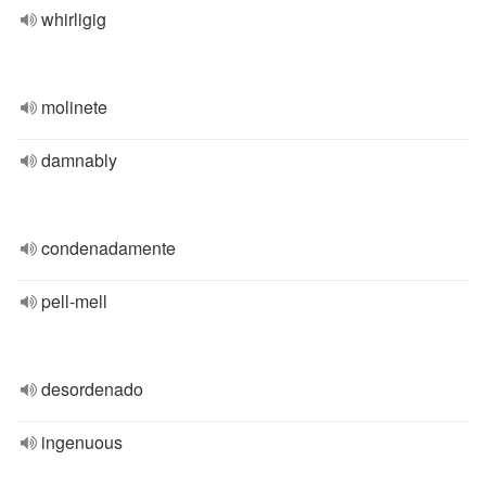
whirligig
molinete
damnably
condenadamente
pell-mell
desordenado
ingenuous