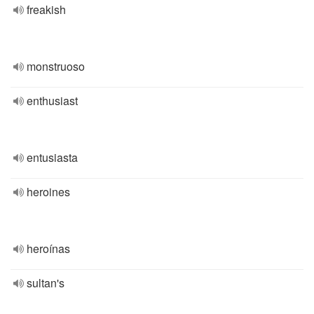
freakish
monstruoso
enthusiast
entusiasta
heroines
heroínas
sultan's