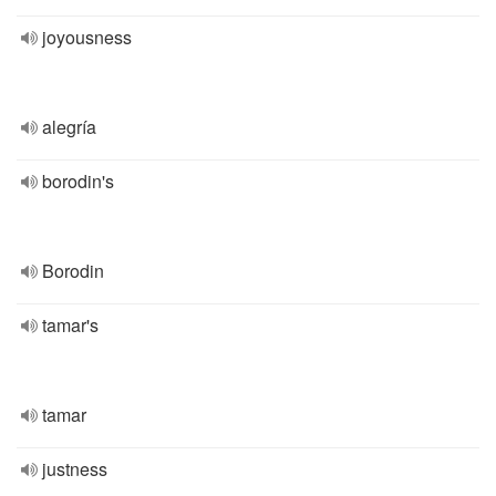
joyousness
alegría
borodin's
Borodin
tamar's
tamar
justness