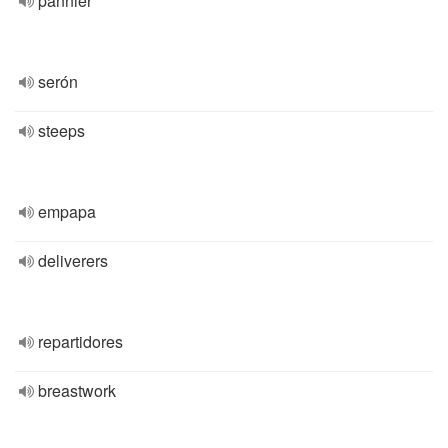
pannier
serón
steeps
empapa
deliverers
repartidores
breastwork