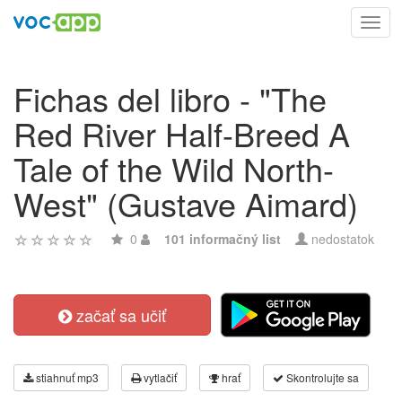
Toggl
navig
Fichas del libro - "The
Red River Half-Breed A
Tale of the Wild North-
West" (Gustave Aimard)
0
101 informačný list
nedostatok
začať sa učiť
stiahnuť mp3
vytlačiť
hrať
Skontrolujte sa