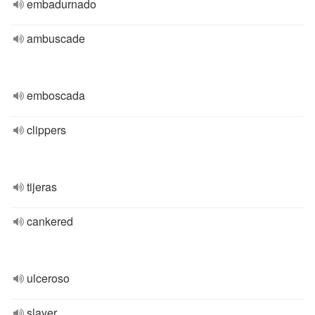
embadurnado
ambuscade
emboscada
clippers
tijeras
cankered
ulceroso
slayer