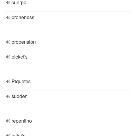
cuerpo
proneness
propensión
picket's
Piquetes
sudden
repentino
latter's