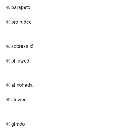
parapeto
protruded
sobresalió
pillowed
almohada
slewed
girado