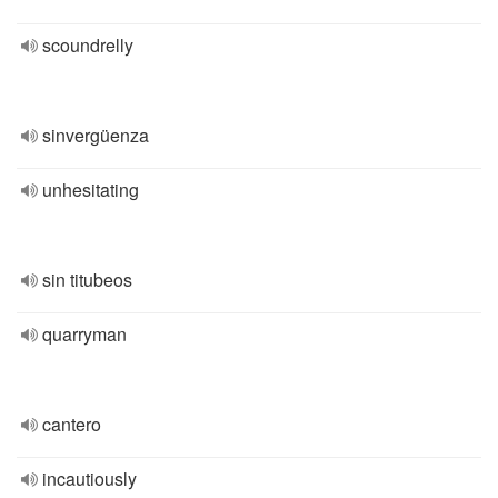
scoundrelly
sinvergüenza
unhesitating
sin titubeos
quarryman
cantero
incautiously