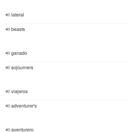
lateral
beasts
ganado
sojourners
viajeros
adventurer's
aventurero