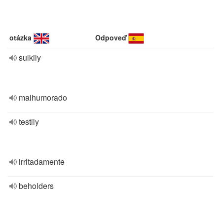
otázka
Odpoveď
sulkily
malhumorado
testily
irritadamente
beholders