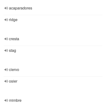
acaparadores
ridge
cresta
stag
ciervo
osier
mimbre