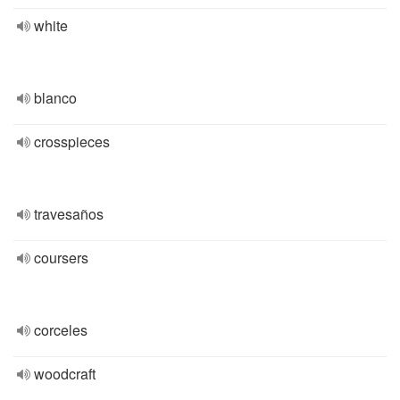
white
blanco
crosspieces
travesaños
coursers
corceles
woodcraft