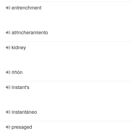
entrenchment
atrincheramiento
kidney
riñón
instant's
instantáneo
presaged