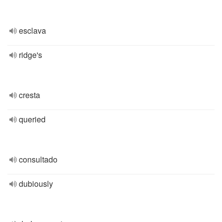
esclava
ridge's
cresta
queried
consultado
dubiously