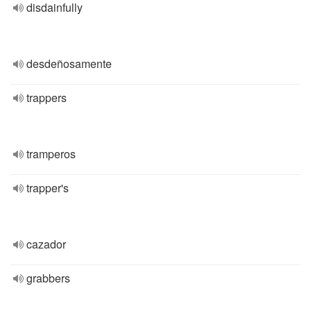
disdainfully
desdeñosamente
trappers
tramperos
trapper's
cazador
grabbers