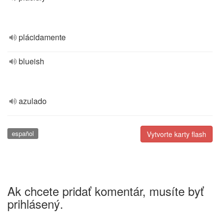
plácidamente
blueish
azulado
español
Vytvorte karty flash
Ak chcete pridať komentár, musíte byť
prihlásený.