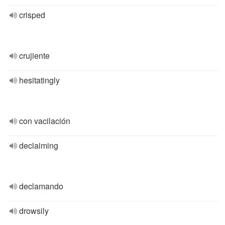
crisped
crujiente
hesitatingly
con vacilación
declaiming
declamando
drowsily