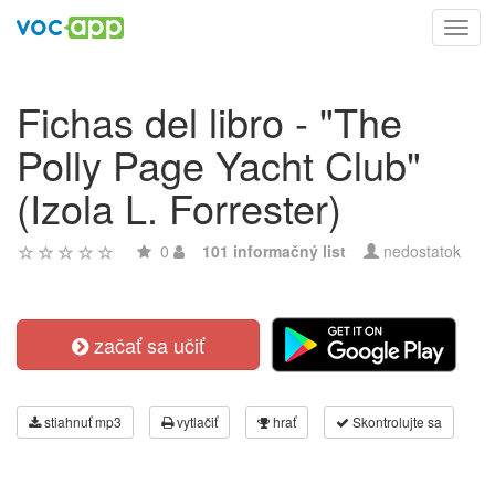
Toggl
navig
Fichas del libro - "The
Polly Page Yacht Club"
(Izola L. Forrester)
0
101 informačný list
nedostatok
začať sa učiť
stiahnuť mp3
vytlačiť
hrať
Skontrolujte sa