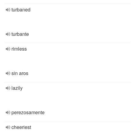
turbaned
turbante
rimless
sin aros
lazily
perezosamente
cheeriest