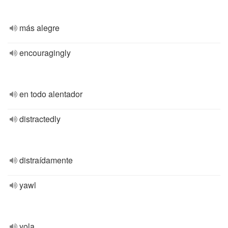
más alegre
encouragingly
en todo alentador
distractedly
distraídamente
yawl
yola