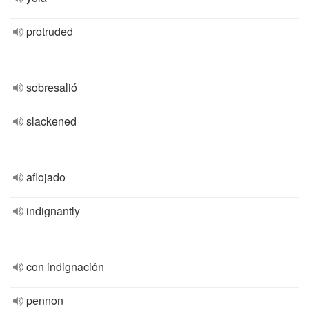
protruded
sobresalió
slackened
aflojado
indignantly
con indignación
pennon