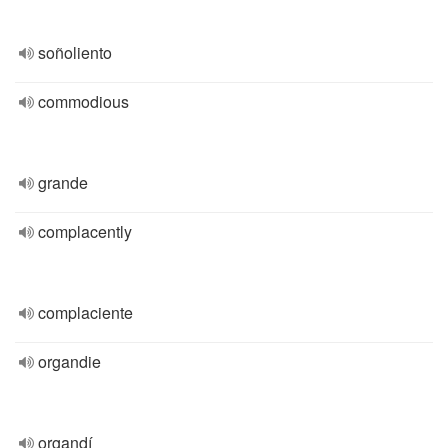
soñoliento
commodious
grande
complacently
complaciente
organdie
organdí