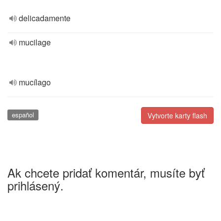
delicadamente
mucilage
mucílago
español
Vytvorte karty flash
Ak chcete pridať komentár, musíte byť
prihlásený.