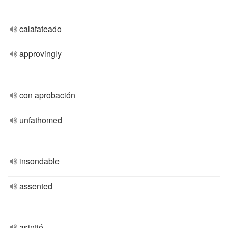
calafateado
approvingly
con aprobación
unfathomed
insondable
assented
asintió