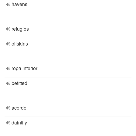
havens
refugios
oilskins
ropa interior
befitted
acorde
daintily