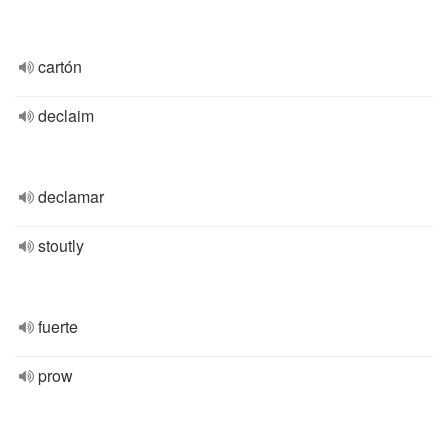
cartón
declaim
declamar
stoutly
fuerte
prow