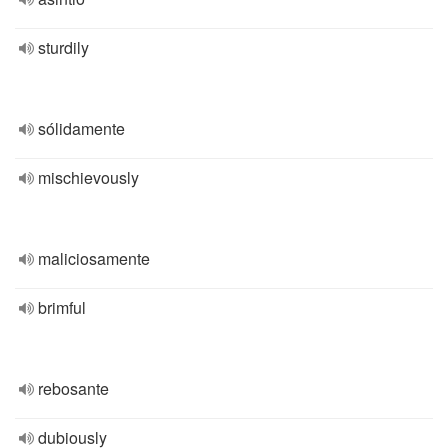
sturdily
sólidamente
mischievously
maliciosamente
brimful
rebosante
dubiously