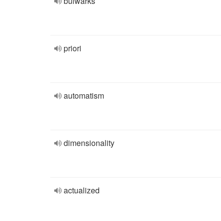
bulwarks
priori
automatism
dimensionality
actualized