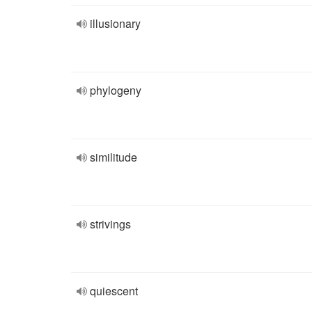
illusionary
phylogeny
similitude
strivings
quiescent