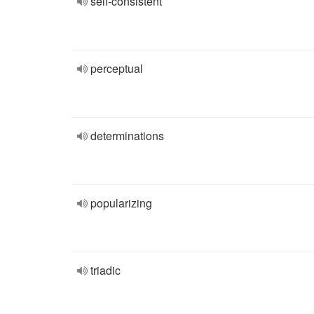
self-consistent
perceptual
determinations
popularizing
triadic