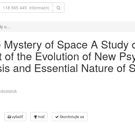
y o...
he Mystery of Space A Study
 of the Evolution of New Ps
sis and Essential Nature of 
dostatok
vytlačiť
hrať
Skontrolujte sa