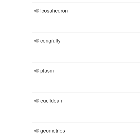
icosahedron
congruity
plasm
euclidean
geometries