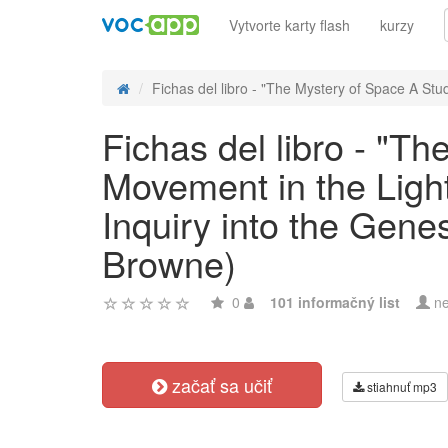
Vytvorte karty flash
kurzy
Fichas del libro - "The Mystery of Space A Stud
Fichas del libro - "T
Movement in the Light
Inquiry into the Gene
Browne)
0
101 informačný list
ne
začať sa učiť
stiahnuť mp3