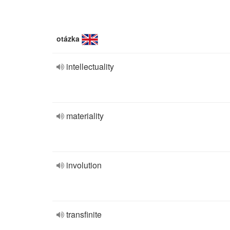
otázka
intellectuality
materiality
involution
transfinite