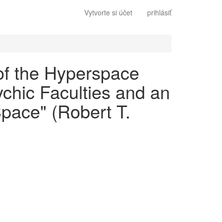
Vytvorte si účet
prihlásiť
 of the Hyperspace
ychic Faculties and an
Space" (Robert T.