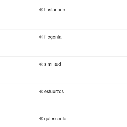
ilusionario
filogenia
similitud
esfuerzos
quiescente