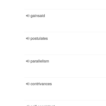
gainsaid
postulates
parallelism
contrivances