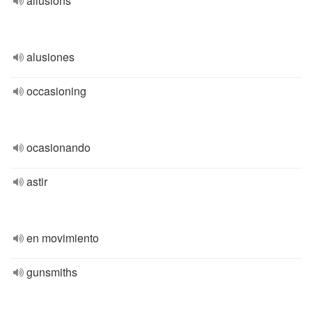
allusions
alusiones
occasioning
ocasionando
astir
en movimiento
gunsmiths