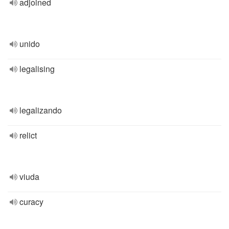
adjoined
unido
legalising
legalizando
relict
viuda
curacy