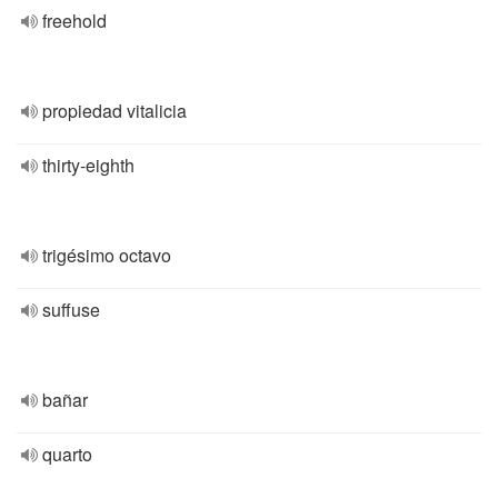
freehold
propiedad vitalicia
thirty-eighth
trigésimo octavo
suffuse
bañar
quarto