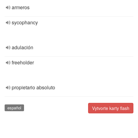
armeros
sycophancy
adulación
freeholder
propietario absoluto
español
Vytvorte karty flash