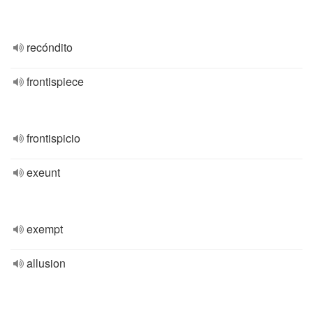
recóndito
frontispiece
frontispicio
exeunt
exempt
allusion