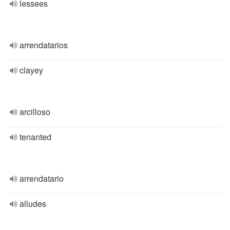
lessees
arrendatarios
clayey
arcilloso
tenanted
arrendatario
alludes