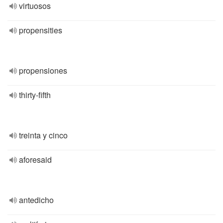
virtuosos
propensities
propensiones
thirty-fifth
treinta y cinco
aforesaid
antedicho