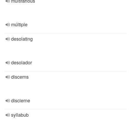
multifarious
múltiple
desolating
desolador
discerns
discierne
syllabub