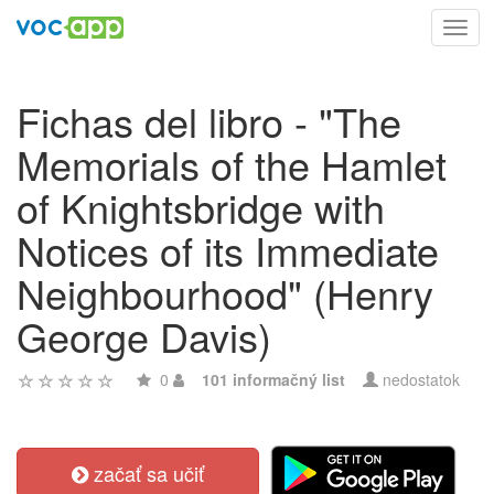
Toggl
navig
Fichas del libro - "The
Memorials of the Hamlet
of Knightsbridge with
Notices of its Immediate
Neighbourhood" (Henry
George Davis)
0
101 informačný list
nedostatok
začať sa učiť