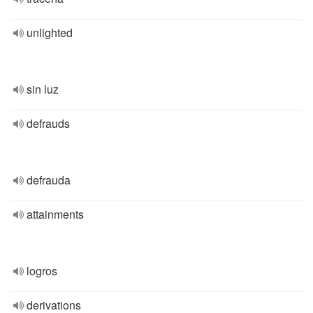
unlighted
sin luz
defrauds
defrauda
attainments
logros
derivations