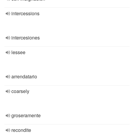
intercessions
intercesiones
lessee
arrendatario
coarsely
groseramente
recondite