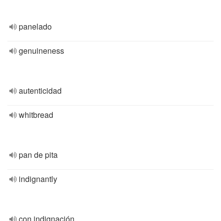
panelado
genuineness
autenticidad
whitbread
pan de pita
indignantly
con indignación