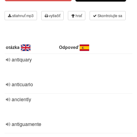
stiahnuť mp3
vytlačiť
hrať
Skontrolujte sa
otázka
Odpoveď
antiquary
anticuario
anciently
antiguamente