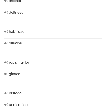
chillado
deftness
habilidad
oilskins
ropa interior
glinted
brillado
undisguised