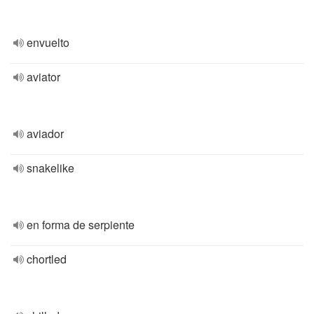
envuelto
aviator
aviador
snakelike
en forma de serpiente
chortled