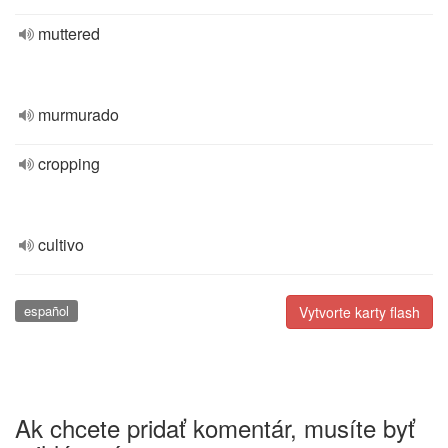
muttered
murmurado
cropping
cultivo
español
Vytvorte karty flash
Ak chcete pridať komentár, musíte byť