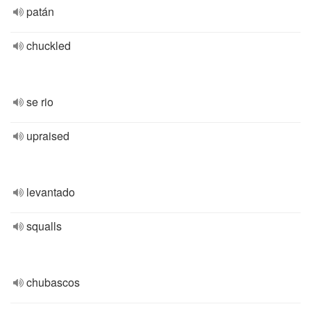
patán
chuckled
se rio
upraised
levantado
squalls
chubascos