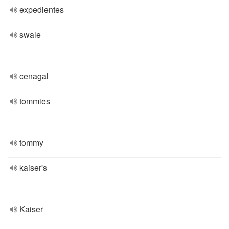
expedientes
swale
cenagal
tommies
tommy
kaiser's
Kaiser