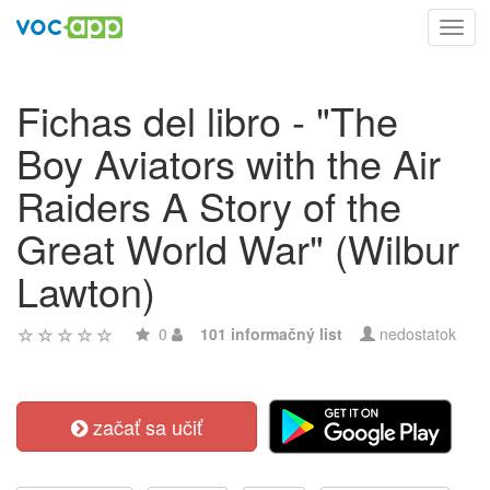
Toggl
navig
Fichas del libro - "The
Boy Aviators with the Air
Raiders A Story of the
Great World War" (Wilbur
Lawton)
0
101 informačný list
nedostatok
začať sa učiť