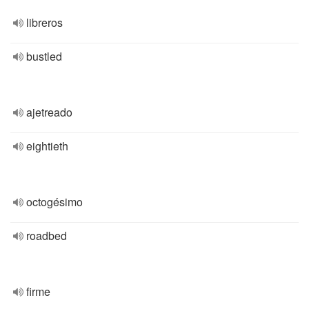
libreros
bustled
ajetreado
eightieth
octogésimo
roadbed
firme