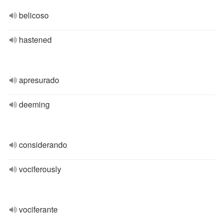
belicoso
hastened
apresurado
deeming
considerando
vociferously
vociferante