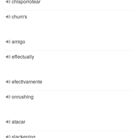
chisporrotear
chum's
amigo
effectually
efectivamente
onrushing
atacar
slackening