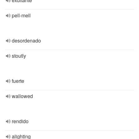
exultante
pell-mell
desordenado
stoutly
fuerte
wallowed
rendido
alighting