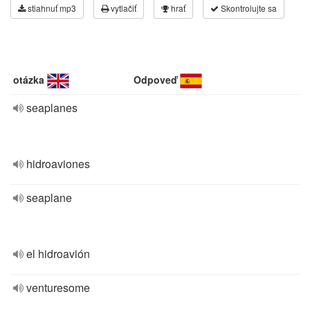
stiahnuť mp3
vytlačiť
hrať
Skontrolujte sa
otázka
Odpoveď
seaplanes
hidroaviones
seaplane
el hidroavión
venturesome