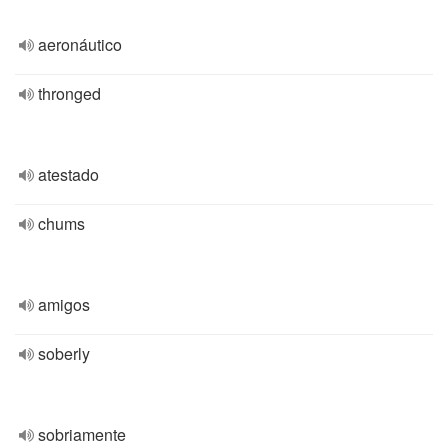
aeronáutico
thronged
atestado
chums
amigos
soberly
sobriamente