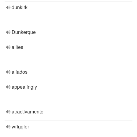
dunkirk
Dunkerque
allies
aliados
appealingly
atractivamente
wriggler