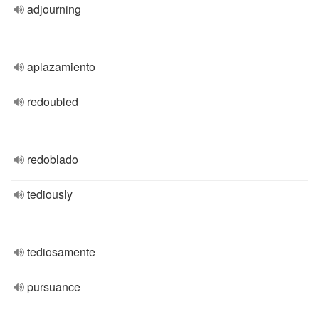
adjourning
aplazamiento
redoubled
redoblado
tediously
tediosamente
pursuance