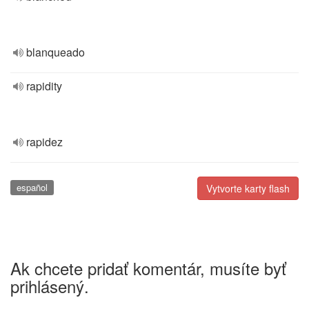
blanqueado
rapidity
rapidez
español
Vytvorte karty flash
Ak chcete pridať komentár, musíte byť
prihlásený.