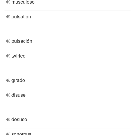
musculoso
pulsation
pulsación
twirled
girado
disuse
desuso
sonorous