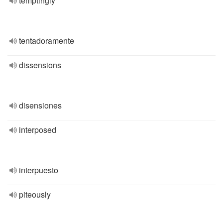
temptingly
tentadoramente
dissensions
disensiones
interposed
interpuesto
piteously