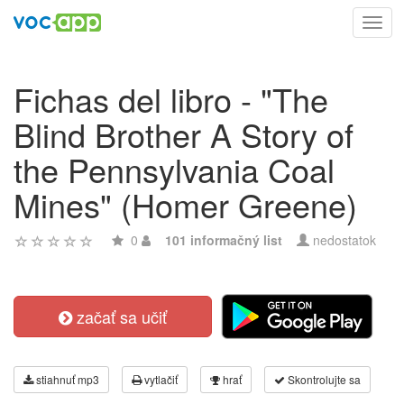
Toggl
navig
Fichas del libro - "The
Blind Brother A Story of
the Pennsylvania Coal
Mines" (Homer Greene)
0
101 informačný list
nedostatok
začať sa učiť
stiahnuť mp3
vytlačiť
hrať
Skontrolujte sa