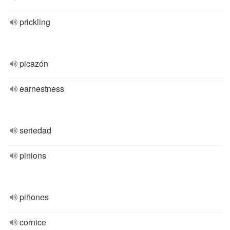
prickling
picazón
earnestness
seriedad
pinions
piñones
cornice