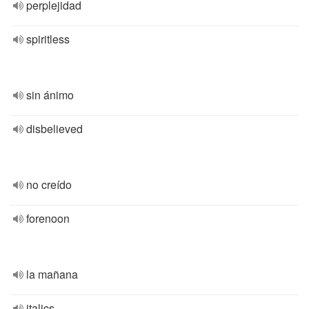
perplejidad
spiritless
sin ánimo
disbelieved
no creído
forenoon
la mañana
italics