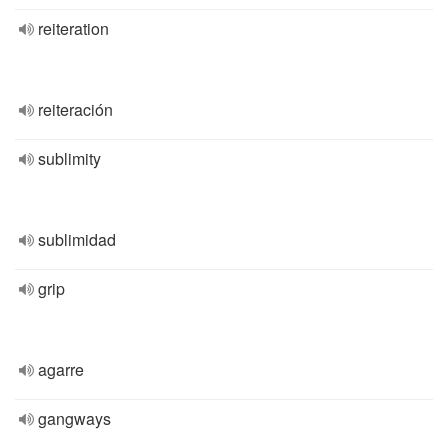
reiteration
reiteración
sublimity
sublimidad
grip
agarre
gangways