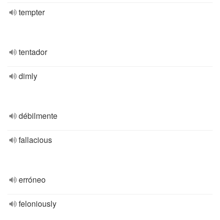
tempter
tentador
dimly
débilmente
fallacious
erróneo
feloniously