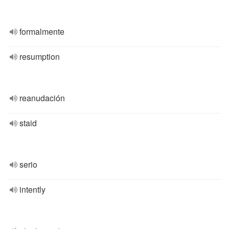
formalmente
resumption
reanudación
staid
serio
intently