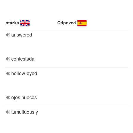
otázka
Odpoveď
answered
contestada
hollow-eyed
ojos huecos
tumultuously